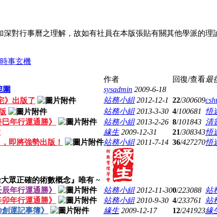
，加深對行事曆之理解，故如有社員在本版張貼有關其他學派的
時事玄機
作者
回復/查看
最
範圍
sysadmin
2009-6-18
站務小組
2012-12-1
22
/
300609
csh
宅》出版了
站務小組
2013-3-30
4
/
100681
悟
版
3癸巳年行運通勝》
站務小組
2013-2-26
8
/
101843
清
意
緣生
2009-12-31
21
/
308343
悟
》，即將強勢出版！
站務小組
2011-7-14
36
/
427270
悟
大眾正確的術數概念』唯有 ~
2壬辰年行運通勝》
站務小組
2012-11-30
0
/
223088
站
1辛卯年行運通勝》
站務小組
2010-9-30
4
/
233761
站
10創運記事簿》
緣生
2009-12-17
12
/
241923
緣