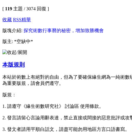
[
119
主題 / 3074 回復 ]
收藏
RSS
精華
版塊介紹:
探究術數行事曆的秘密，增加致勝機會
版主: *空缺中*
本版規則
本站於術數上有絕對的自由，但為了要確保緣生網為一純術數研究
為重要版規，請會員們遵守。
版規：
1. 請遵守《緣生術數研究社》 討論區 使用條款。
2. 發言請留心言論用辭表達，禁止直接或間接的惡意批評或
3. 發文者請用平順白話文，請盡可能勿用地區方言口語書寫。