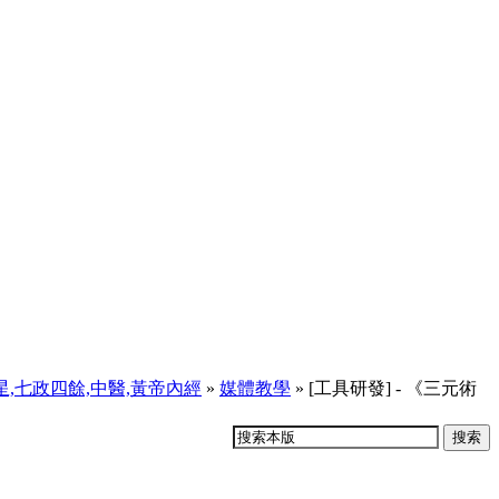
天星,七政四餘,中醫,黃帝內經
»
媒體教學
» [工具研發] - 《三元術
搜索