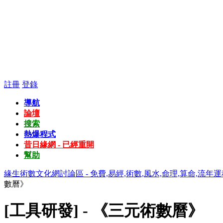
註冊
登錄
導航
論壇
搜索
熱爆程式
昔日緣網 - 已經重開
幫助
緣生術數文化網討論區 - 免費,易經,術數,風水,命理,算命,流年運
數曆》
[工具研發] - 《三元術數曆》