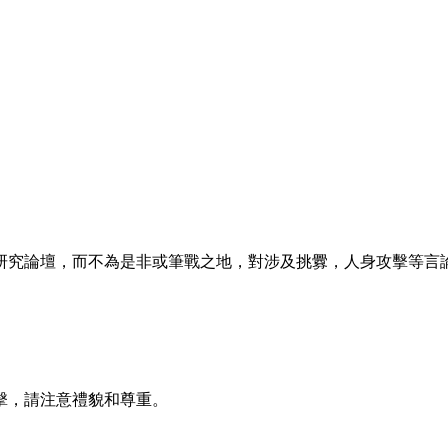
論壇，而不為是非或筆戰之地，對涉及挑釁，人身攻擊等言論，會有
攻擊，請注意禮貌和尊重。