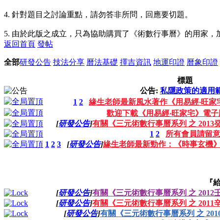
4. 針對題目之討論重點，請勿答非所問，回應要切題。
5. 由於此版之成立，只為協助購買了《術數行事曆》的用家
返回首頁
發帖
全部
研發公告
技法分享
曆法基礎
擇吉資訊
地運印證
曆象印證
標題
公告:
私隱政策的適用
1
2
緣生老師最新風水著作《用易經‧旺家
歡迎下載《用易經‧旺家宅》電子
[
研發公告
]
有關《三元術數行事曆系列 之 201
1
2
所有會員請留
1
2
3
[
研發公告
]
緣生老師最新勁作：《時事玄機
『給
[
研發公告
]
有關《三元術數行事曆系列 之 201
[
研發公告
]
有關《三元術數行事曆系列 之 201
[
研發公告
]
有關《三元術數行事曆系列 之 20