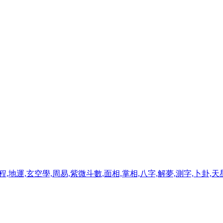
程,地運,玄空學,周易,紫微斗數,面相,掌相,八字,解夢,測字,卜卦,