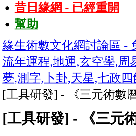
昔日緣網 - 已經重開
幫助
緣生術數文化網討論區 - 免
流年運程,地運,玄空學,周易
夢,測字,卜卦,天星,七政
[工具研發] - 《三元術數
[工具研發] - 《三