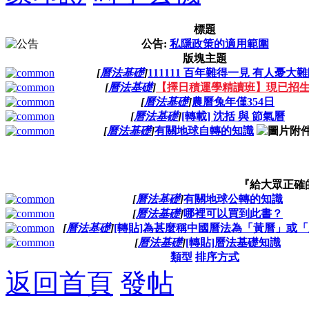
標題
公告:
私隱政策的適用範圍
版塊主題
[
曆法基礎
]
111111 百年難得一見 有人憂大
[
曆法基礎
]
【擇日積運學精讀班】現已招
[
曆法基礎
]
農曆兔年僅354日
[
曆法基礎
]
[轉載] 沈括 與 節氣曆
[
曆法基礎
]
有關地球自轉的知識
『給大眾正確
[
曆法基礎
]
有關地球公轉的知識
[
曆法基礎
]
哪裡可以買到此書？
[
曆法基礎
]
[轉貼]為甚麼稱中國曆法為「黃曆」或
[
曆法基礎
]
[轉貼]曆法基礎知識
類型
排序方式
返回首頁
發帖