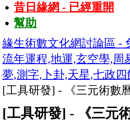
昔日緣網 - 已經重開
幫助
緣生術數文化網討論區 - 免
流年運程,地運,玄空學,周易
夢,測字,卜卦,天星,七政
[工具研發] - 《三元術數
[工具研發] - 《三