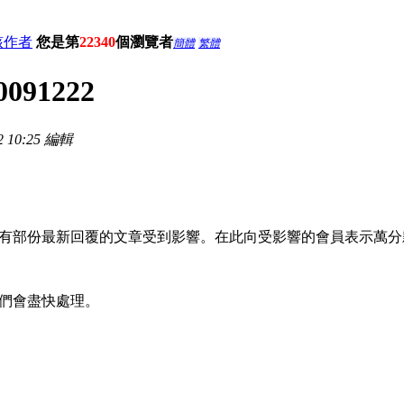
該作者
您是第
22340
個瀏覽者
簡體
繁體
091222
 10:25 編輯
有部份最新回覆的文章受到影響。在此向受影響的會員表示萬分
們會盡快處理。