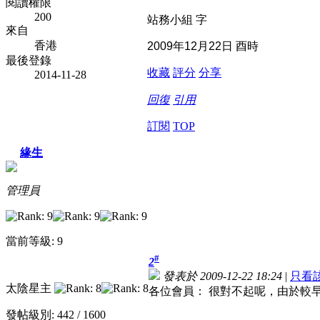
閱讀權限
200
站務小組
字
來自
香港
2009
年
12
月
22
日
酉時
最後登錄
收藏
評分
分享
2014-11-28
回復
引用
訂閱
TOP
緣生
管理員
當前等級: 9
#
2
發表於 2009-12-22 18:24
|
只看
太陰星主
各位會員： 很對不起呢，由於較早前系
發帖級別: 442 / 1600