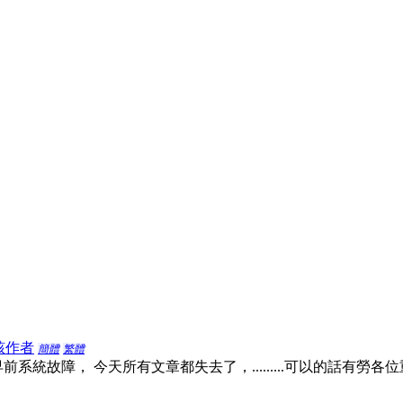
該作者
簡體
繁體
統故障， 今天所有文章都失去了，.........可以的話有勞各位