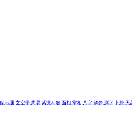
程,地運,玄空學,周易,紫微斗數,面相,掌相,八字,解夢,測字,卜卦,