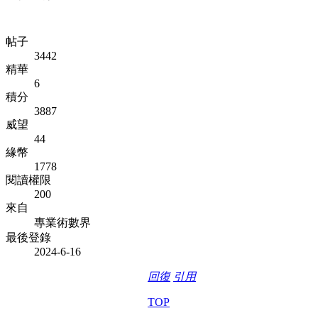
帖子
3442
精華
6
積分
3887
威望
44
緣幣
1778
閱讀權限
200
來自
專業術數界
最後登錄
2024-6-16
回復
引用
TOP