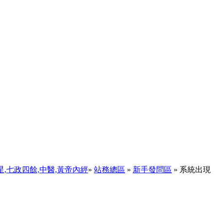
天星,七政四餘,中醫,黃帝內經
»
站務總區
»
新手發問區
» 系統出現