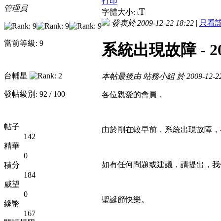
打印
管理員
T
字體大小:
t
發表於 2009-12-22 18:22
|
只看
當前等級: 9
系統出現故障 - 20
台輔星
本帖最後由 站務小組 於 2009-12-22
發帖級別: 92 / 100
各位親愛的會員，
帖子
由於剛在較早前，系統出現故障，
142
精華
0
如有任何問題或建議，請提出，我
積分
184
威望
0
聖誕節快樂。
緣幣
167