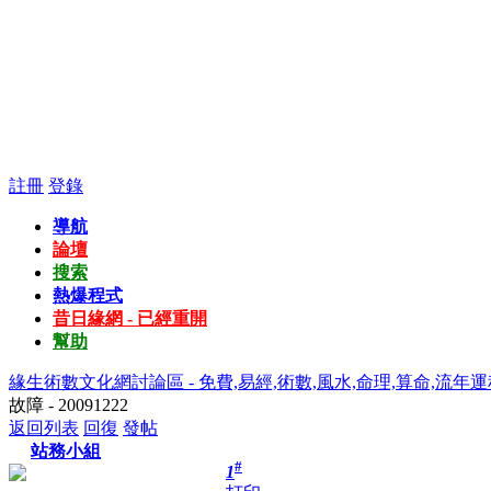
註冊
登錄
導航
論壇
搜索
熱爆程式
昔日緣網 - 已經重開
幫助
緣生術數文化網討論區 - 免費,易經,術數,風水,命理,算命,流年運
故障 - 20091222
返回列表
回復
發帖
站務小組
#
1