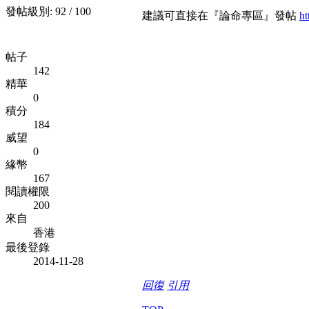
發帖級別: 92 / 100
建議可直接在『論命專區』發帖
ht
帖子
142
精華
0
積分
184
威望
0
緣幣
167
閱讀權限
200
來自
香港
最後登錄
2014-11-28
回復
引用