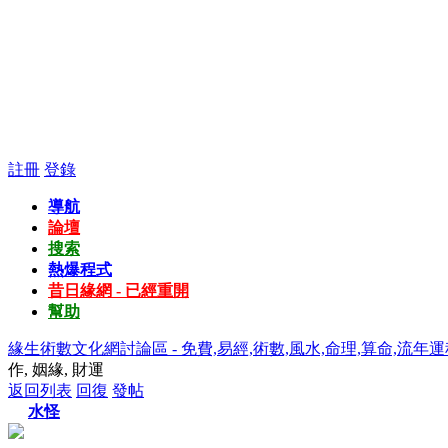
註冊
登錄
導航
論壇
搜索
熱爆程式
昔日緣網 - 已經重開
幫助
緣生術數文化網討論區 - 免費,易經,術數,風水,命理,算命,流年運
作, 姻緣, 財運
返回列表
回復
發帖
水怪