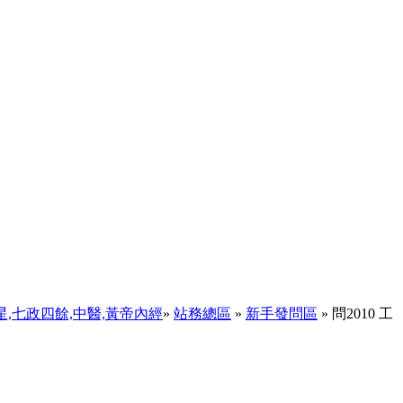
天星,七政四餘,中醫,黃帝內經
»
站務總區
»
新手發問區
» 問2010 工