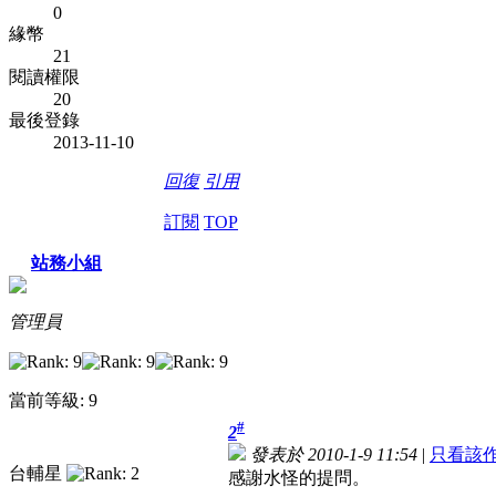
0
緣幣
21
閱讀權限
20
最後登錄
2013-11-10
回復
引用
訂閱
TOP
站務小組
管理員
當前等級: 9
#
2
發表於 2010-1-9 11:54
|
只看該
台輔星
感謝水怪的提問。