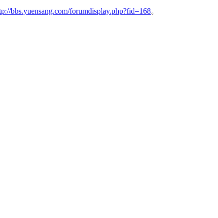
tp://bbs.yuensang.com/forumdisplay.php?fid=168
。