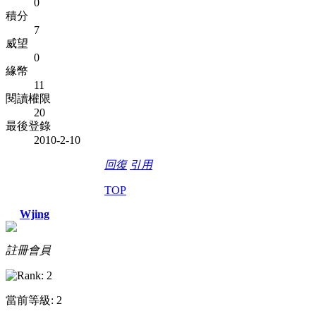
0
積分
7
威望
0
緣幣
11
閱讀權限
20
最後登錄
2010-2-10
回復
引用
TOP
Wjing
註冊會員
當前等級: 2