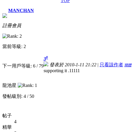
TOP
MANCHAN
註冊會員
當前等級: 2
#
3
發表於 2010-1-11 21:22
|
只看該作者
簡體
下一用戶等級: 6 / 79
supporting it .11111
龍池星
發帖級別: 4 / 50
帖子
4
精華