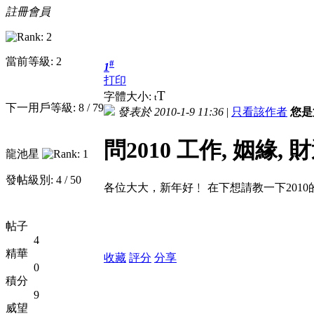
註冊會員
當前等級: 2
#
1
打印
T
字體大小:
t
下一用戶等級: 8 / 79
發表於 2010-1-9 11:36
|
只看該作者
您是
問2010 工作, 姻緣, 
龍池星
發帖級別: 4 / 50
各位大大，新年好﹗ 在下想請教一下201
帖子
4
精華
收藏
評分
分享
0
積分
9
威望