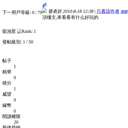
#
4
發表於 2010-8-18 12:38
|
只看該作者
簡體
下一用戶等級: 0 / 79
頂樓主,來看看有什么好玩的.
龍池星
發帖級別: 1 / 50
帖子
1
精華
0
積分
1
威望
0
緣幣
0
閱讀權限
20
最後登錄