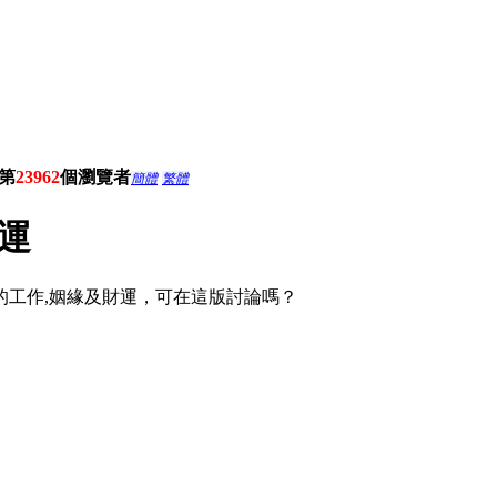
第
23962
個瀏覽者
簡體
繁體
財運
0的工作,姻緣及財運，可在這版討論嗎？