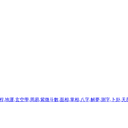
程,地運,玄空學,周易,紫微斗數,面相,掌相,八字,解夢,測字,卜卦,