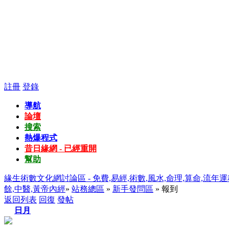
註冊
登錄
導航
論壇
搜索
熱爆程式
昔日緣網 - 已經重開
幫助
緣生術數文化網討論區 - 免費,易經,術數,風水,命理,算命,流年運
餘,中醫,黃帝內經
»
站務總區
»
新手發問區
» 報到
返回列表
回復
發帖
日月