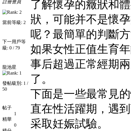
了解懷孕的癥狀和體
註冊會員
狀，可能并不是懷孕
當前等級: 2
呢？最簡單的判斷方
下一用戶等
如果女性正值生育年
級: 0 / 79
事后超過正常經期兩
龍池星
了。
發帖級別: 1 /
50
下面是一些最常見的
直在性活躍期，遇到
帖子
1
精華
采取妊娠試驗。
0
積分