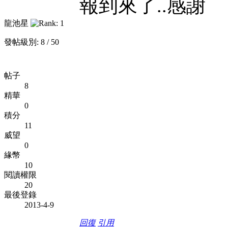
報到來了..感謝
龍池星
發帖級別: 8 / 50
帖子
8
精華
0
積分
11
威望
0
緣幣
10
閱讀權限
20
最後登錄
2013-4-9
回復
引用