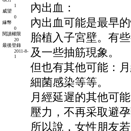
內出血：
1
威望
0
內出血可能是最早的
緣幣
0
閱讀權限
胎植入子宮壁。有些
20
最後登錄
及一些抽筋現象。
2011-8-
1
但也有其他可能：月
細菌感染等等。
月經延遲的其他可能
壓力，不再采取避孕
所以說，女性朋友若