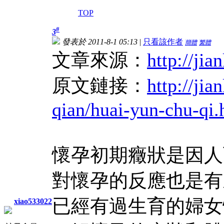
TOP
#
3
發表於 2011-8-1 05:13
|
只看該作者
簡體
繁體
文章來源：
http://ji
原文鏈接：
http://ji
qian/huai-yun-chu-qi.
懷孕初期癥狀是因人
對懷孕的反應也是有
已經有過生育的婦女
xiao533022