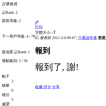
註冊會員
當前等級: 2
#
1
打印
T
字體大小:
t
下一用戶等級: 4 / 79
發表於 2011-3-4 09:47
|
只看該作者
您是
報到
龍池星
發帖級別: 2 / 50
報到了, 謝!
帖子
2
精華
收藏
評分
分享
0
積分
5
威望