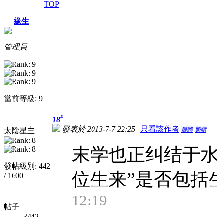
TOP
緣生
管理員
當前等級: 9
#
18
發表於 2013-7-7 22:25
|
只看該作者
太陰星主
簡體
繁體
末学也正纠结于水
發帖級別: 442
位生来”是否包括
/ 1600
12:19
帖子
3442