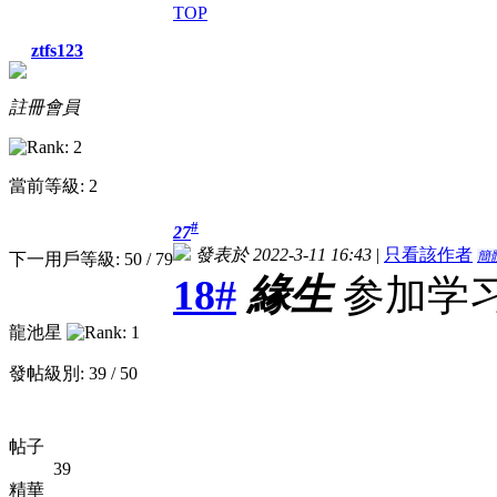
TOP
ztfs123
註冊會員
當前等級: 2
#
27
發表於 2022-3-11 16:43
|
只看該作者
簡
下一用戶等級: 50 / 79
18#
緣生
参加学
龍池星
發帖級別: 39 / 50
帖子
39
精華