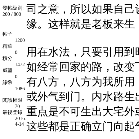
司之意，所以如果自己
發帖級別:
200 / 800
缘。这样就是老板来生
帖子
1200
精華
用在水法，只要引用到
0
積分
如经常回家的路，改变
1472
威望
0
有八方，八方为我所用
緣幣
1086
或外气到门。内水路生
閱讀權限
70
重点是不可生出大宅外
最後登錄
2016-
这些都是正确立门向起
4-14