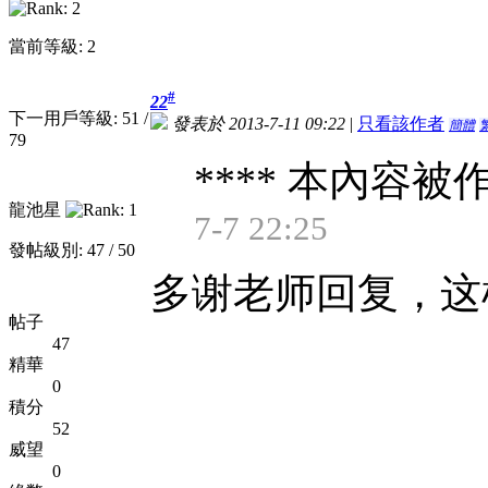
當前等級: 2
#
22
下一用戶等級: 51 /
發表於 2013-7-11 09:22
|
只看該作者
簡體
79
**** 本內容被作
龍池星
7-7 22:25
發帖級別: 47 / 50
多谢老师回复，这
帖子
47
精華
0
積分
52
威望
0