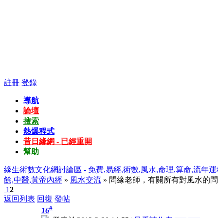
註冊
登錄
導航
論壇
搜索
熱爆程式
昔日緣網 - 已經重開
幫助
緣生術數文化網討論區 - 免費,易經,術數,風水,命理,算命,流年運
餘,中醫,黃帝內經
»
風水交流
» 問緣老師，有關所有對風水的
1
2
返回列表
回復
發帖
#
16