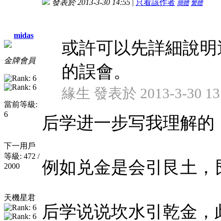
發表於 2013-3-30 14:55
|
只看該作者
簡體
繁體
midas
或許可以先詳細說明
金牌會員
的誤會。
緣生 發表於 2013-3-30 13
當前等級:
6
后学进一步写我理解的
下一用戶
等級: 472 /
例如兑金是会引艮土，
2000
天機星君
后学说说坎水引乾金，