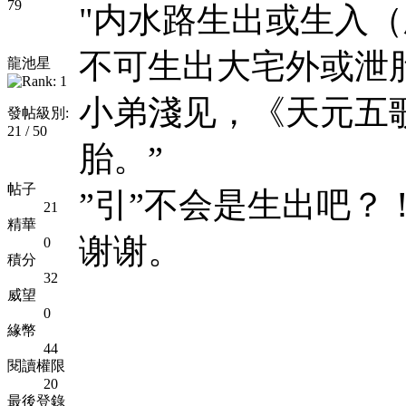
79
"内水路生出或生入
不可生出大宅外或泄胎
龍池星
小弟淺见，《天元五歌
發帖級別:
21 / 50
胎。”
帖子
”引”不会是生出吧？
21
精華
谢谢。
0
積分
32
威望
0
緣幣
44
閱讀權限
20
最後登錄