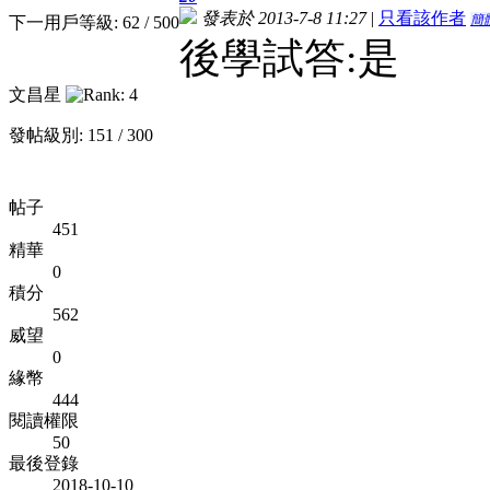
發表於 2013-7-8 11:27
|
只看該作者
簡
下一用戶等級: 62 / 500
後學試答:是
文昌星
發帖級別: 151 / 300
帖子
451
精華
0
積分
562
威望
0
緣幣
444
閱讀權限
50
最後登錄
2018-10-10