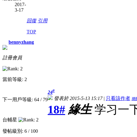
2017-
3-17
回復
引用
TOP
bennyzhang
註冊會員
當前等級: 2
#
24
發表於 2015-5-13 15:17
|
只看該作者
簡
下一用戶等級: 64 / 79
18#
緣生
学习一
台輔星
發帖級別: 6 / 100