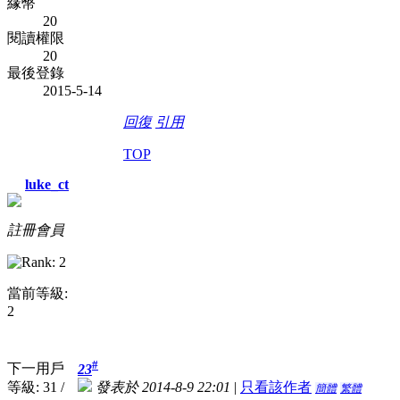
緣幣
20
閱讀權限
20
最後登錄
2015-5-14
回復
引用
TOP
luke_ct
註冊會員
當前等級:
2
#
下一用戶
23
等級: 31 /
發表於 2014-8-9 22:01
|
只看該作者
簡體
繁體