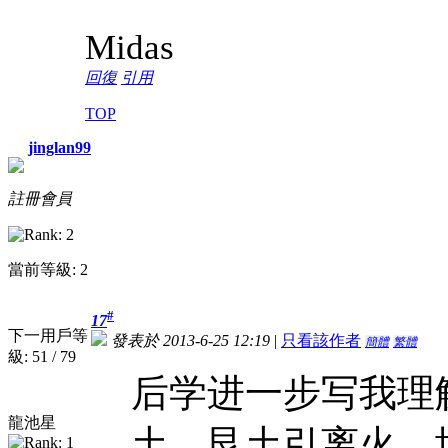
Midas
回復
引用
TOP
jinglan99
註冊會員
當前等級: 2
#
17
下一用戶等
發表於 2013-6-25 12:19
|
只看該作者
簡體
繁體
級: 51 / 79
后学进一步写我理
龍池星
土，艮土引离火，