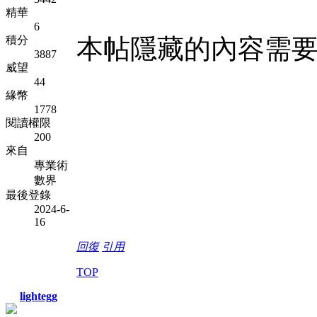
精華
6
積分
本帖隱藏的內容需
3887
威望
44
緣幣
1778
閱讀權限
200
來自
專業術
數界
最後登錄
2024-6-
16
回復
引用
TOP
lightegg