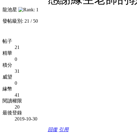
龍池星
發帖級別: 21 / 50
帖子
21
精華
0
積分
31
威望
0
緣幣
41
閱讀權限
20
最後登錄
2019-10-30
回復
引用