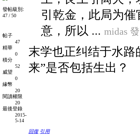
發帖級別:
引乾金，此局为催
47 / 50
意，所以 ...
midas 發
帖子
47
精華
末学也正纠结于水路
0
積分
来”是否包括生出？
52
威望
0
緣幣
20
閱讀權限
20
最後登錄
2015-
5-14
回復
引用