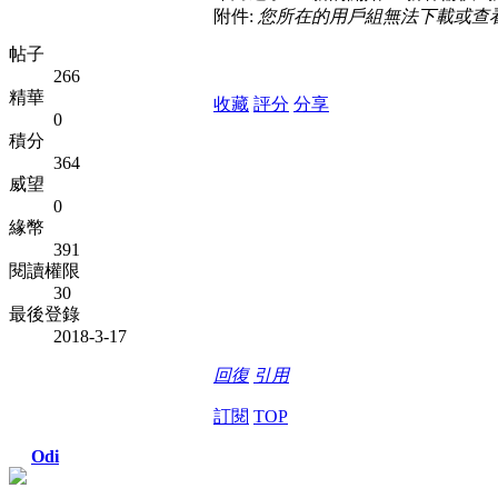
附件:
您所在的用戶組無法下載或查
帖子
266
精華
收藏
評分
分享
0
積分
364
威望
0
緣幣
391
閱讀權限
30
最後登錄
2018-3-17
回復
引用
訂閱
TOP
Odi