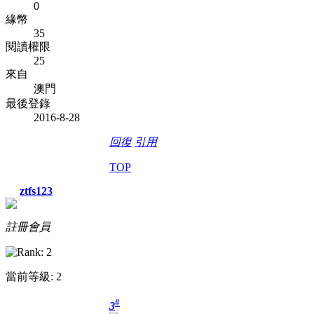
0
緣幣
35
閱讀權限
25
來自
澳門
最後登錄
2016-8-28
回復
引用
TOP
ztfs123
註冊會員
當前等級: 2
#
3