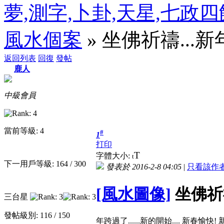
夢,測字,卜卦,天星,七政
風水個案
» 坐佛祈禱...新
返回列表
回復
發帖
鹿人
中級會員
當前等級: 4
#
1
打印
T
字體大小:
t
下一用戶等級: 164 / 300
發表於 2016-2-8 04:05
|
只看該作
[風水圖像]
坐佛祈禱
三台星
發帖級別: 116 / 150
年跨過了......新的開始.... 新春愉快