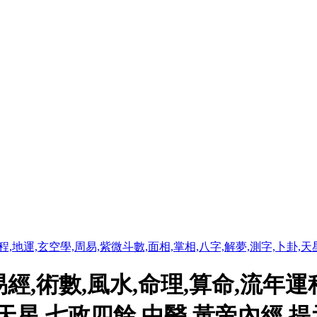
程,地運,玄空學,周易,紫微斗數,面相,掌相,八字,解夢,測字,卜卦,
經,術數,風水,命理,算命,流年運
,天星,七政四餘,中醫,黃帝內經 