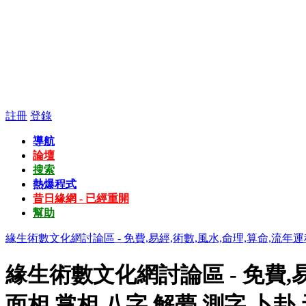
註冊
登錄
導航
論壇
搜索
熱爆程式
昔日緣網 - 已經重開
幫助
緣生術數文化網討論區 - 免費,易經,術數,風水,命理,算命,流年運
緣生術數文化網討論區 - 免費,易
面相,掌相,八字,解夢,測字,卜卦