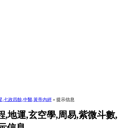
天星,七政四餘,中醫,黃帝內經
» 提示信息
程,地運,玄空學,周易,紫微斗數,
提示信息