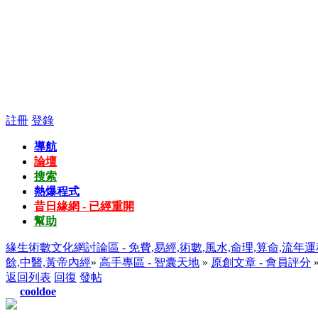
註冊
登錄
導航
論壇
搜索
熱爆程式
昔日緣網 - 已經重開
幫助
緣生術數文化網討論區 - 免費,易經,術數,風水,命理,算命,流年運
餘,中醫,黃帝內經
»
高手專區 - 智囊天地
»
原創文章 - 會員評分
返回列表
回復
發帖
cooldoe