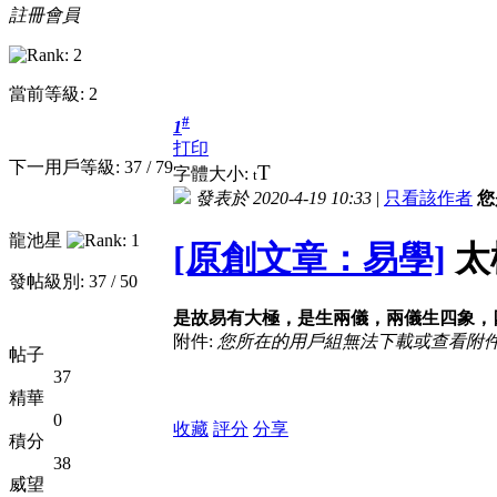
註冊會員
當前等級: 2
#
1
打印
下一用戶等級: 37 / 79
T
字體大小:
t
發表於 2020-4-19 10:33
|
只看該作者
您
龍池星
[原創文章：易學]
太
發帖級別: 37 / 50
是故易有大極，是生兩儀，兩儀生四象，
附件:
您所在的用戶組無法下載或查看附
帖子
37
精華
0
收藏
評分
分享
積分
38
威望