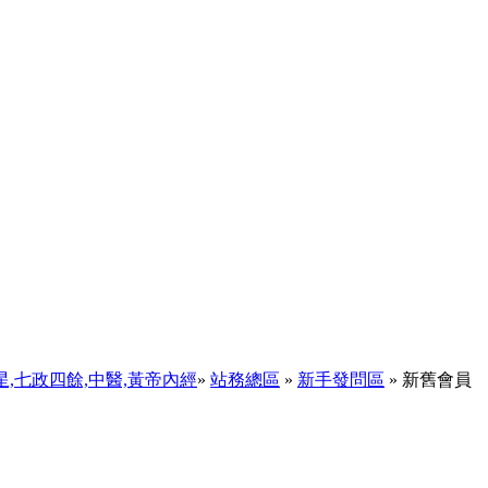
天星,七政四餘,中醫,黃帝內經
»
站務總區
»
新手發問區
» 新舊會員