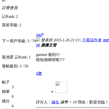
註冊會員
當前等級: 2
#
541
發表於 2015-1-26 21:13
|
只看該作者
簡體
下一用戶等級: 5 / 79
1#
廣播主管
gnetnet 報到!!!
龍池星
唔知係咪咁呢???
發帖級別: 3 / 50
1次
帖子
3
精華
0
積分
評分人：
緣生
緣幣 + 10
理由：歡迎光臨！
6
------------------------------------------------------------