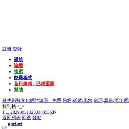
註冊
登錄
導航
論壇
搜索
熱爆程式
昔日緣網 - 已經重開
幫助
緣生術數文化網討論區 - 免費,易經,術數,風水,命理,算命,流年運
報到帖 ^_^
1 ...
28
29
30
31
32
33
34
35
36
37
返回列表
回復
發帖
gnetnet