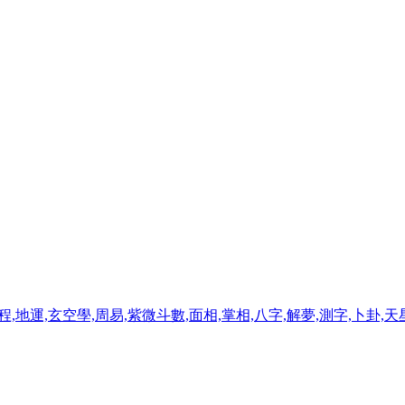
程,地運,玄空學,周易,紫微斗數,面相,掌相,八字,解夢,測字,卜卦,