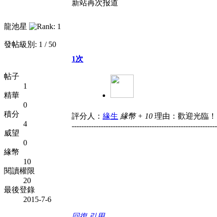
新站再次报道
龍池星
發帖級別: 1 / 50
1次
帖子
1
精華
0
積分
評分人：
緣生
緣幣 + 10
理由：歡迎光臨！
4
------------------------------------------------------------
威望
0
緣幣
10
閱讀權限
20
最後登錄
2015-7-6
回復
引用