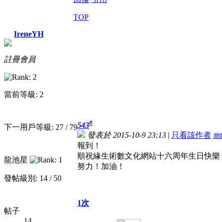
TOP
IreneYH
註冊會員
當前等級: 2
#
543
下一用戶等級: 27 / 79
發表於 2015-10-9 23:13
|
只看該作者
簡
報到！
順祝緣生術數文化網站十六周年生日快樂
龍池星
努力！加油！
發帖級別: 14 / 50
1次
帖子
14