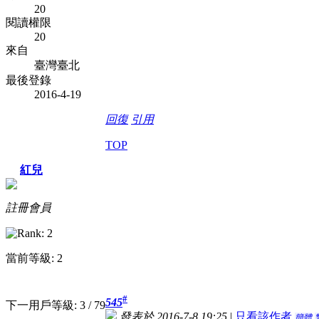
20
閱讀權限
20
來自
臺灣臺北
最後登錄
2016-4-19
回復
引用
TOP
紅兒
註冊會員
當前等級: 2
#
545
下一用戶等級: 3 / 79
發表於 2016-7-8 19:25
|
只看該作者
簡體