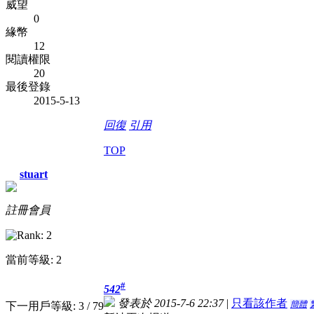
威望
0
緣幣
12
閱讀權限
20
最後登錄
2015-5-13
回復
引用
TOP
stuart
註冊會員
當前等級: 2
#
542
發表於 2015-7-6 22:37
|
只看該作者
簡體
下一用戶等級: 3 / 79