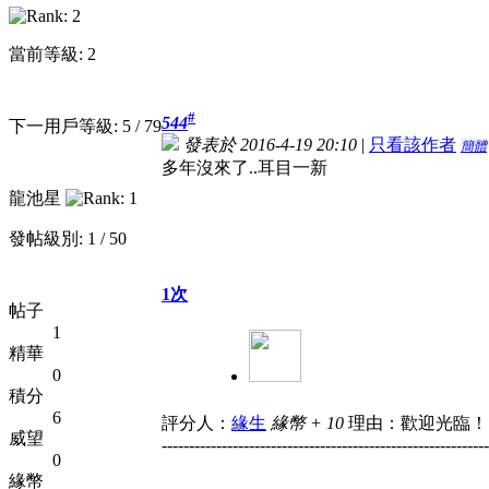
當前等級: 2
#
544
下一用戶等級: 5 / 79
發表於 2016-4-19 20:10
|
只看該作者
簡體
多年沒來了..耳目一新
龍池星
發帖級別: 1 / 50
1次
帖子
1
精華
0
積分
6
評分人：
緣生
緣幣 + 10
理由：歡迎光臨！
威望
------------------------------------------------------------
0
緣幣