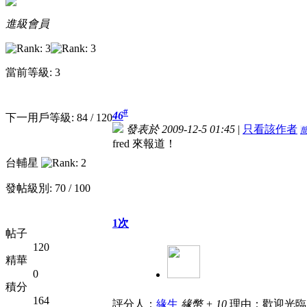
進級會員
當前等級: 3
#
46
下一用戶等級: 84 / 120
發表於 2009-12-5 01:45
|
只看該作者
fred 來報道！
台輔星
發帖級別: 70 / 100
1次
帖子
120
精華
0
積分
164
評分人：
緣生
緣幣 + 10
理由：歡迎光臨