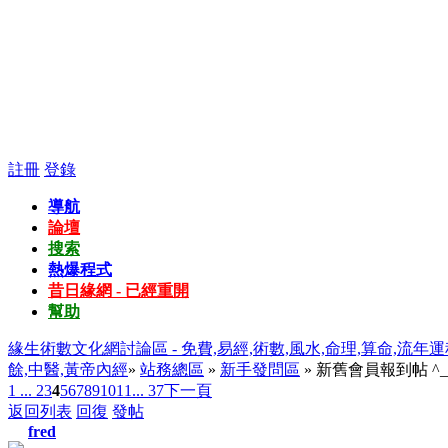
註冊
登錄
導航
論壇
搜索
熱爆程式
昔日緣網 - 已經重開
幫助
緣生術數文化網討論區 - 免費,易經,術數,風水,命理,算命,流年運
餘,中醫,黃帝內經
»
站務總區
»
新手發問區
» 新舊會員報到帖 ^_
1 ...
2
3
4
5
6
7
8
9
10
11
... 37
下一頁
返回列表
回復
發帖
fred