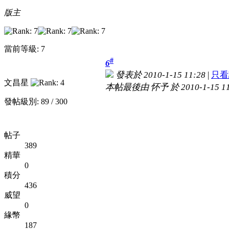
版主
當前等級: 7
#
6
發表於 2010-1-15 11:28
|
只看
文昌星
本帖最後由 怀予 於 2010-1-15 1
發帖級別: 89 / 300
帖子
389
精華
0
積分
436
威望
0
緣幣
187