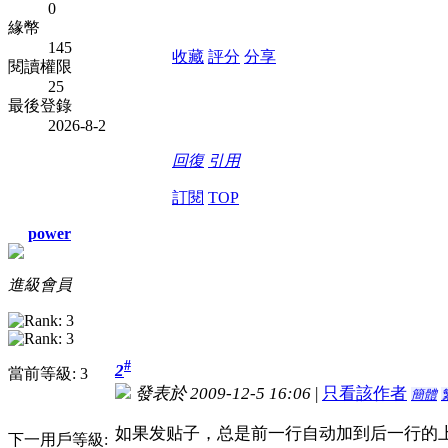
0
緣幣
145
收藏
評分
分享
閱讀權限
25
最後登錄
2026-8-2
回復
引用
訂閱
TOP
power
進級會員
#
2
當前等級: 3
發表於 2009-12-5 16:06
|
只看該作者
簡體
如果发贴子，总是前一行自动加到后一行的
下一用戶等級: