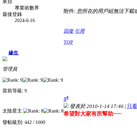
來自
專業術數界
附件:
您所在的用戶組無法下載
最後登錄
2024-6-16
回復
引用
TOP
緣生
管理員
當前等級: 9
#
5
發表於 2010-1-14 17:46
|
只
太陰星主
希望對大家有所幫助~~~
發帖級別: 442 / 1600