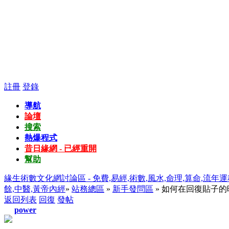
註冊
登錄
導航
論壇
搜索
熱爆程式
昔日緣網 - 已經重開
幫助
緣生術數文化網討論區 - 免費,易經,術數,風水,命理,算命,流年運
餘,中醫,黃帝內經
»
站務總區
»
新手發問區
» 如何在回復貼子
返回列表
回復
發帖
power