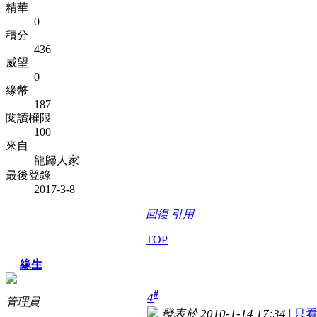
精華
0
積分
436
威望
0
緣幣
187
閱讀權限
100
來自
龍歸人家
最後登錄
2017-3-8
回復
引用
TOP
緣生
#
4
管理員
發表於 2010-1-14 17:34
|
只