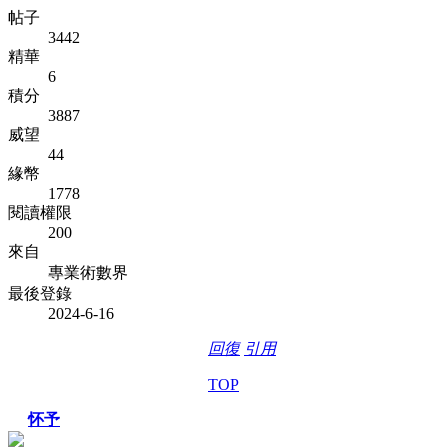
帖子
3442
精華
6
積分
3887
威望
44
緣幣
1778
閱讀權限
200
來自
專業術數界
最後登錄
2024-6-16
回復
引用
TOP
怀予