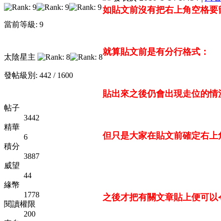
如貼文前沒有把右上角空格要
當前等級: 9
就算貼文前是有分行格式：
太陰星主
發帖級別: 442 / 1600
貼出來之後仍會出現走位的情
帖子
3442
精華
但只是大家在貼文前確定右上
6
積分
3887
威望
44
緣幣
1778
之後才把有關文章貼上便可以
閱讀權限
200