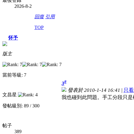
最後登錄
2026-8-2
回復
引用
TOP
怀予
版主
當前等級: 7
#
3
發表於 2010-1-14 16:41
|
只看
文昌星
我也碰到此問題。手工分段只是
發帖級別: 89 / 300
帖子
389