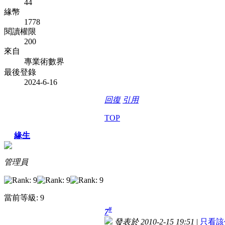
44
緣幣
1778
閱讀權限
200
來自
專業術數界
最後登錄
2024-6-16
回復
引用
TOP
緣生
管理員
當前等級: 9
#
7
發表於 2010-2-15 19:51
|
只看該