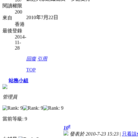
閱讀權限
200
2010
年
7
月
22
日
來自
香港
最後登錄
2014-
11-
28
回復
引用
TOP
站務小組
管理員
當前等級: 9
#
10
發表於 2010-7-23 15:23
|
只看該