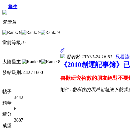
緣生
管理員
當前等級: 9
#
6
發表於 2010-1-24 16:51
|
只看該
太陰星主
《2010創運記事簿》
發帖級別: 442 / 1600
喜歡研究術數的朋友絕對不要
附件:
您所在的用戶組無法下載或
帖子
3442
精華
6
積分
3887
威望