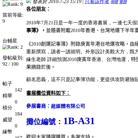
發表於 2010-7-23 15:19
|
只看該作者
簡體
繁體
各位朋友：
當前等級:
9
2010
年
7
月
21
日
是一年一度的香港書展，一連七天假
事簿》，
並隨書附載
2010
年香港、台灣地運下半年
台輔星
《
2010
創運記事簿》附錄庚寅年港台地運攻略，由
重新撰寫，讀者一讀就明。外形設計美觀大方，既
發帖級別:
緣生老師
詳細預測
2010
庚寅年
香港、台灣地運，
特
92 / 100
果摘錄於後。
顧名思義
，這不只是記事簿功能，更提供攻防避險
帖子
142
書展攤位資料如下：
精華
0
參展書商：
超媒體有限公司
積分
184
1B-A31
威望
攤位編號：
0
緣幣
歡迎大家踴躍購買。多謝支持。
167