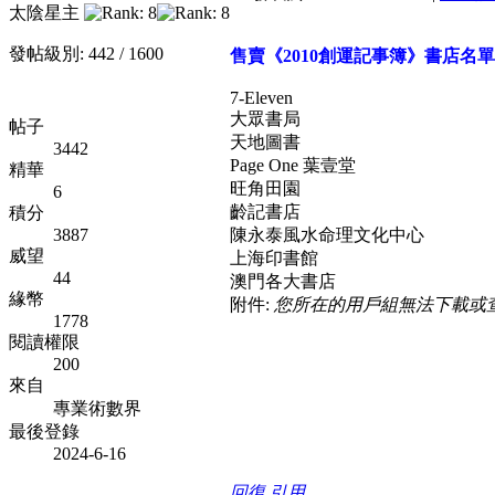
太陰星主
發帖級別: 442 / 1600
售賣《2010創運記事簿》書店名單
7-Eleven
大眾書局
帖子
天地圖書
3442
Page One 葉壹堂
精華
旺角田園
6
齡記書店
積分
3887
陳永泰風水命理文化中心
威望
上海印書館
44
澳門各大書店
緣幣
附件:
您所在的用戶組無法下載或
1778
閱讀權限
200
來自
專業術數界
最後登錄
2024-6-16
回復
引用