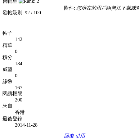
台輔星
附件:
您所在的用戶組無法下載或
發帖級別: 92 / 100
帖子
142
精華
0
積分
184
威望
0
緣幣
167
閱讀權限
200
來自
香港
最後登錄
2014-11-28
回復
引用