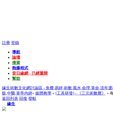
註冊
登錄
導航
論壇
搜索
熱爆程式
昔日緣網 - 已經重開
幫助
緣生術數文化網討論區 - 免費,易經,術數,風水,命理,算命,流年運
餘,中醫,黃帝內經
»
媒體教學
»
[工具研發] - 《三元術數曆》
» 
返回列表
回復
發帖
緣生