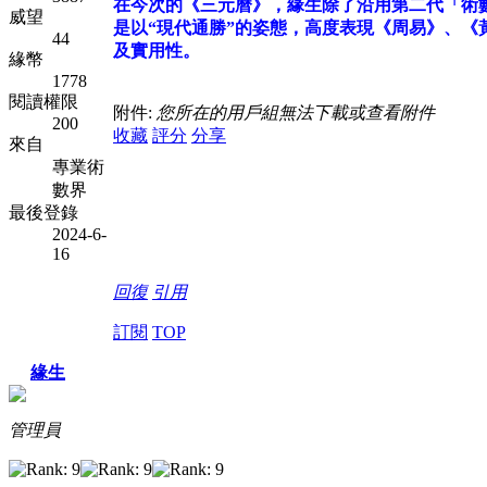
在今次的《三元曆》，緣生除了沿用第二代「術數
威望
是以“現代通勝”的姿態，高度表現《周易》、《
44
及實用性。
緣幣
1778
閱讀權限
附件:
您所在的用戶組無法下載或查看附件
200
收藏
評分
分享
來自
專業術
數界
最後登錄
2024-6-
16
回復
引用
訂閱
TOP
緣生
管理員