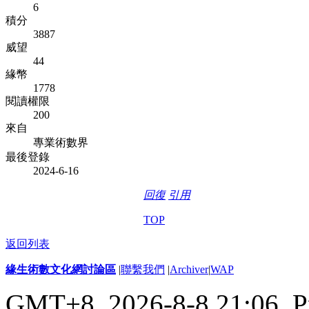
6
積分
3887
威望
44
緣幣
1778
閱讀權限
200
來自
專業術數界
最後登錄
2024-6-16
回復
引用
TOP
返回列表
緣生術數文化網討論區
|
聯繫我們
|
Archiver
|
WAP
GMT+8, 2026-8-8 21:06,
P