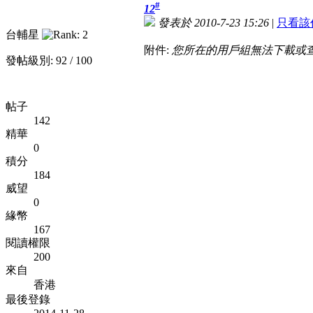
#
12
發表於 2010-7-23 15:26
|
只看該
台輔星
附件:
您所在的用戶組無法下載或
發帖級別: 92 / 100
帖子
142
精華
0
積分
184
威望
0
緣幣
167
閱讀權限
200
來自
香港
最後登錄