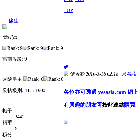
TOP
緣生
管理員
當前等級: 9
#
8
發表於 2010-3-16 02:18
|
只看該
太陰星主
發帖級別: 442 / 1600
各位亦可透過
yesasia.com
網
有興趣的朋友可
按此連結
購買
帖子
3442
精華
6
積分