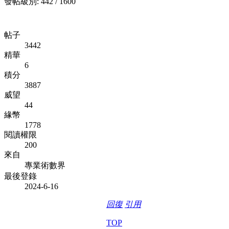
發帖級別: 442 / 1600
帖子
3442
精華
6
積分
3887
威望
44
緣幣
1778
閱讀權限
200
來自
專業術數界
最後登錄
2024-6-16
回復
引用
TOP