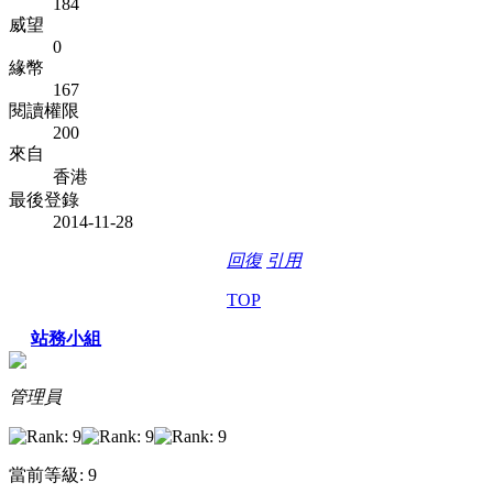
184
威望
0
緣幣
167
閱讀權限
200
來自
香港
最後登錄
2014-11-28
回復
引用
TOP
站務小組
管理員
當前等級: 9