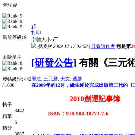
管理員
#
1
打印
當前等級: 9
T
字體大小:
t
發表於 2009-12-17 02:58
|
只看該作者
您是第
2
太陰星主
[研發公告]
有關《三元術
曆法
,
三元曆
,
天文
,
通勝
發帖級別: 442
/ 1600
在2009年的12月，緣生終於完成出版第三代的
2010創運記事簿
帖子
3442
ISBN：978-988-18773-7-6
精華
6
積分
3887