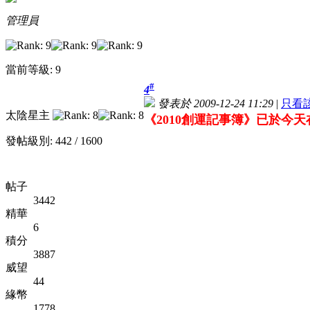
管理員
當前等級: 9
#
4
發表於 2009-12-24 11:29
|
只看
太陰星主
《2010創運記事簿》已於今天
發帖級別: 442 / 1600
帖子
3442
精華
6
積分
3887
威望
44
緣幣
1778