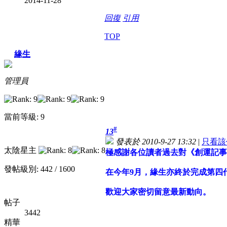
2014-11-28
回復
引用
TOP
緣生
管理員
當前等級: 9
#
13
發表於 2010-9-27 13:32
|
只看該
太陰星主
極感謝各位讀者過去對《創運記事
發帖級別: 442 / 1600
在今年9月，緣生亦終於完成第四
歡迎大家密切留意最新動向。
帖子
3442
精華