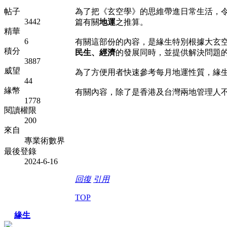
帖子
為了把《玄空學》的思維帶進日常生活，令
3442
篇有關
地運
之推算。
精華
6
有關這部份的內容，是緣生特別根據大玄
積分
民生、經濟
的發展同時，並提供解決問題
3887
威望
為了方便用者快速參考每月地運性質，緣
44
緣幣
有關內容，除了是香港及台灣兩地管理人
1778
閱讀權限
200
來自
專業術數界
最後登錄
2024-6-16
回復
引用
TOP
緣生