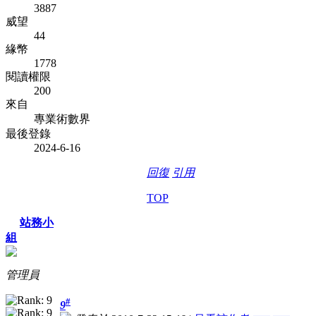
3887
威望
44
緣幣
1778
閱讀權限
200
來自
專業術數界
最後登錄
2024-6-16
回復
引用
TOP
站務小
組
管理員
#
9