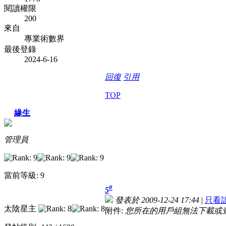
閱讀權限
200
來自
專業術數界
最後登錄
2024-6-16
回復
引用
TOP
緣生
管理員
當前等級: 9
#
5
發表於 2009-12-24 17:44
|
只看
太陰星主
附件:
您所在的用戶組無法下載或