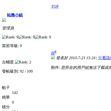
TOP
站務小組
管理員
當前等級: 9
#
11
發表於 2010-7-23 15:24
|
只看該
台輔星
附件:
您所在的用戶組無法下載或
發帖級別: 92 / 100
帖子
142
精華
0
積分