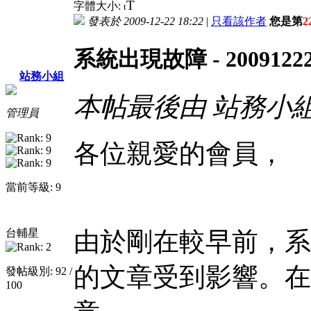
T
字體大小:
t
發表於 2009-12-22 18:22
|
只看該作者
您是第
2
系統出現故障 - 2009122
站務小組
本帖最後由 站務小組 於 2
管理員
各位親愛的會員，
當前等級: 9
台輔星
由於剛在較早前，系
的文章受到影響。在
發帖級別: 92 /
100