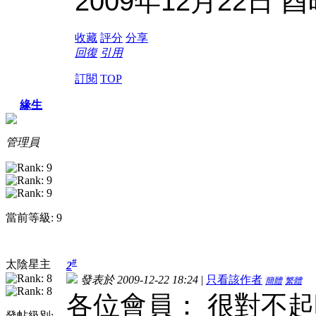
2009
12
22
年
月
日
酉
收藏
評分
分享
回復
引用
訂閱
TOP
緣生
管理員
當前等級: 9
#
太陰星主
2
發表於 2009-12-22 18:24
|
只看該作者
簡體
繁體
各位會員： 很對不
發帖級別: