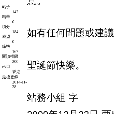
意。
帖子
142
精華
0
積分
如有任何問題或建議
184
威望
0
緣幣
167
閱讀權限
200
聖誕節快樂。
來自
香港
最後登錄
2014-11-
28
站務小組
字