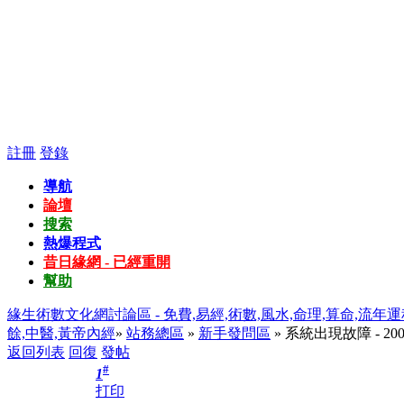
註冊
登錄
導航
論壇
搜索
熱爆程式
昔日緣網 - 已經重開
幫助
緣生術數文化網討論區 - 免費,易經,術數,風水,命理,算命,流年運
餘,中醫,黃帝內經
»
站務總區
»
新手發問區
» 系統出現故障 - 200
返回列表
回復
發帖
#
1
打印