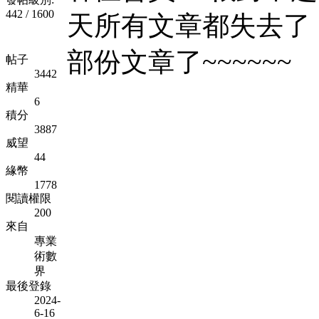
442 / 1600
天所有文章都失去了，..
部份文章了~~~~~~
帖子
3442
精華
6
積分
3887
威望
44
緣幣
1778
閱讀權限
200
來自
專業
術數
界
最後登錄
2024-
6-16