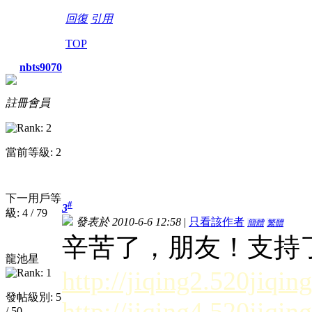
回復
引用
TOP
nbts9070
註冊會員
當前等級: 2
下一用戶等
#
3
級: 4 / 79
發表於 2010-6-6 12:58
|
只看該作者
簡體
繁體
辛苦了，朋友！支持
龍池星
http://jiqing2.520jiqing
發帖級別: 5
http://jiqing4.520jiqing
/ 50