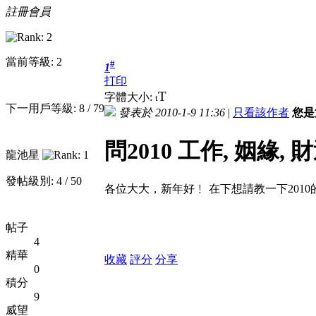
註冊會員
當前等級: 2
#
1
打印
T
字體大小:
t
下一用戶等級: 8 / 79
發表於 2010-1-9 11:36
|
只看該作者
您是
問2010 工作, 姻緣, 
龍池星
發帖級別: 4 / 50
各位大大，新年好﹗ 在下想請教一下201
帖子
4
精華
收藏
評分
分享
0
積分
9
威望