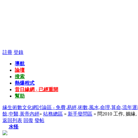
註冊
登錄
導航
論壇
搜索
熱爆程式
昔日緣網 - 已經重開
幫助
緣生術數文化網討論區 - 免費,易經,術數,風水,命理,算命,流年運
餘,中醫,黃帝內經
»
站務總區
»
新手發問區
» 問2010 工作, 姻緣
返回列表
回復
發帖
水怪