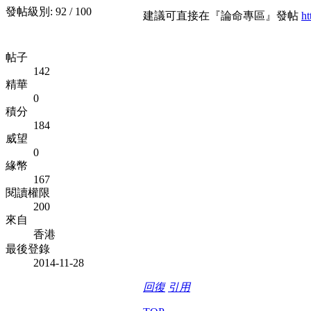
發帖級別: 92 / 100
建議可直接在『論命專區』發帖
ht
帖子
142
精華
0
積分
184
威望
0
緣幣
167
閱讀權限
200
來自
香港
最後登錄
2014-11-28
回復
引用