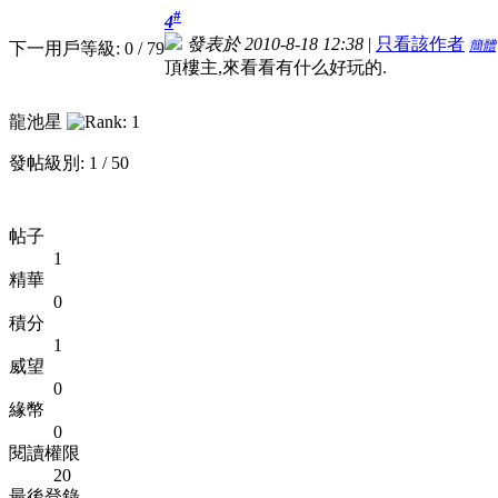
#
4
發表於 2010-8-18 12:38
|
只看該作者
簡體
下一用戶等級: 0 / 79
頂樓主,來看看有什么好玩的.
龍池星
發帖級別: 1 / 50
帖子
1
精華
0
積分
1
威望
0
緣幣
0
閱讀權限
20
最後登錄