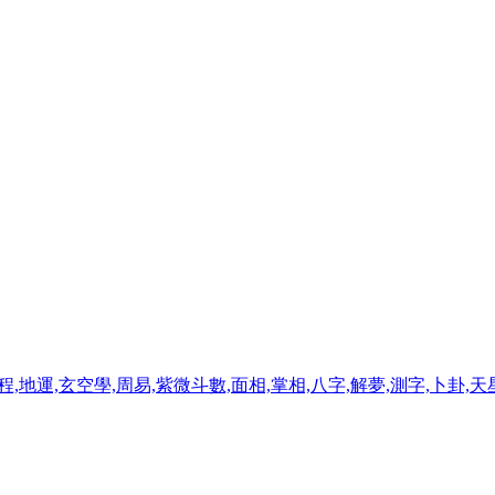
程,地運,玄空學,周易,紫微斗數,面相,掌相,八字,解夢,測字,卜卦,