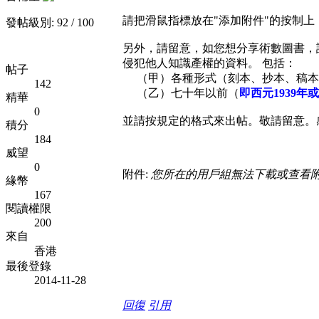
請把滑鼠指標放在"添加附件"的按制上
發帖級別: 92 / 100
另外，請留意，如您想分享術數圖書，
侵犯他人知識產權的資料。 包括：
帖子
（甲）各種形式（刻本、抄本、稿
142
（乙）七十年以前（
即西元1939年
精華
0
並請按規定的格式來出帖。敬請留意。
積分
184
威望
0
附件:
您所在的用戶組無法下載或查看
緣幣
167
閱讀權限
200
來自
香港
最後登錄
2014-11-28
回復
引用