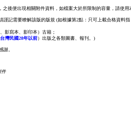
，之後便出現相關附件資料，如檔案大於所限制的容量，請使用Zi
請謹記需要瞭解該版的版規 (如根據第2點：只可上載合格資料
本、影寫本、影印本）古籍；
或台灣民國28年以前
）出版之各類圖書、報刊。)
感謝。
附件