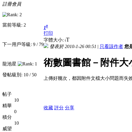
註冊會員
當前等級: 2
#
1
打印
T
字體大小:
t
下一用戶等級: 9 / 79
發表於 2010-1-26 00:51
|
只看該作者
您
術數圖書館－附件大
龍池星
發帖級別: 10 / 50
上傳好幾次，都因附件文檔大小問題而失
帖子
10
精華
收藏
評分
分享
0
積分
10
威望