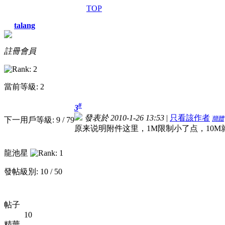
TOP
talang
註冊會員
當前等級: 2
#
3
發表於 2010-1-26 13:53
|
只看該作者
簡體
下一用戶等級: 9 / 79
原来说明附件这里，1M限制小了点，10M
龍池星
發帖級別: 10 / 50
帖子
10
精華