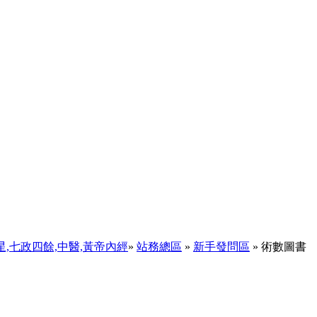
天星,七政四餘,中醫,黃帝內經
»
站務總區
»
新手發問區
» 術數圖書