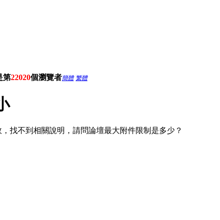
是第
22020
個瀏覽者
簡體
繁體
小
效，找不到相關說明，請問論壇最大附件限制是多少？