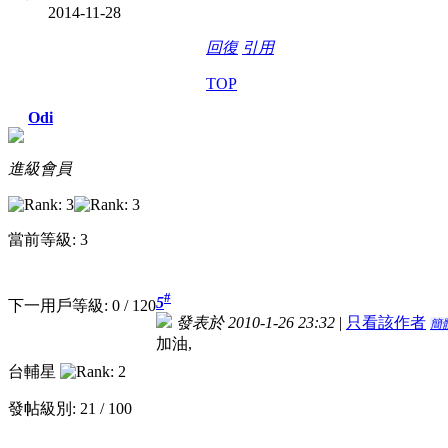
2014-11-28
回復
引用
TOP
Odi
進級會員
當前等級: 3
#
5
下一用戶等級: 0 / 120
發表於 2010-1-26 23:32
|
只看該作者
簡
加油,
台輔星
發帖級別: 21 / 100