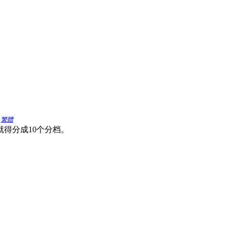
繁體
就得分成10个分档。