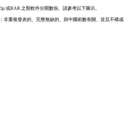
p 或RAR 之類軟件分開數份。請參考以下圖示。
指：非重複發表的、完整無缺的、與中國術數有關、並且不構成