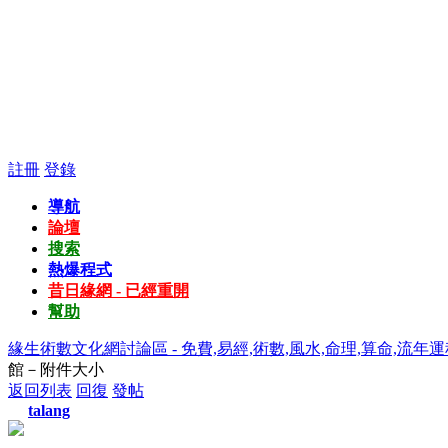
註冊
登錄
導航
論壇
搜索
熱爆程式
昔日緣網 - 已經重開
幫助
緣生術數文化網討論區 - 免費,易經,術數,風水,命理,算命,流年運
館－附件大小
返回列表
回復
發帖
talang