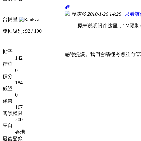
#
4
發表於 2010-1-26 14:28
|
只看該
台輔星
原来说明附件这里，1M限制
發帖級別: 92 / 100
帖子
感謝提議。我們會積極考慮並向管
142
精華
0
積分
184
威望
0
緣幣
167
閱讀權限
200
來自
香港
最後登錄