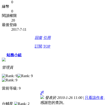
0
緣幣
0
閱讀權限
20
最後登錄
2017-7-11
回復
引用
訂閱
TOP
站務小組
管理員
當前等級: 9
#
2
發表於 2010-1-26 11:00
|
只看該作者
感謝您的查詢。
台輔星