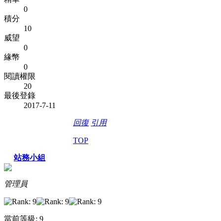
0
積分
10
威望
0
緣幣
0
閱讀權限
20
最後登錄
2017-7-11
回復
引用
TOP
站務小組
管理員
當前等級: 9