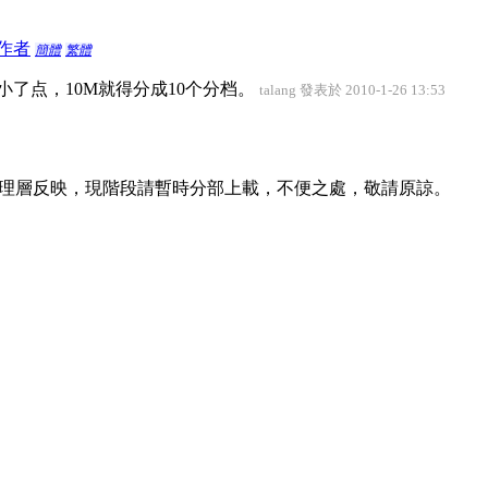
作者
簡體
繁體
小了点，10M就得分成10个分档。
talang 發表於 2010-1-26 13:53
理層反映，現階段請暫時分部上載，不便之處，敬請原諒。