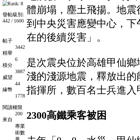
體崩塌，塵土飛揚。地震
發帖級別:
到中央災害應變中心，下
442 / 1600
在的後續災害」。
帖子
3442
精華
6
是次震央位於高雄甲仙鄉
積分
3887
淺的淺源地震，釋放出的
威望
44
指揮所，數百名士兵進入
緣幣
1778
閱讀權限
2300高鐵乘客被困
200
來自
專業
術數
界