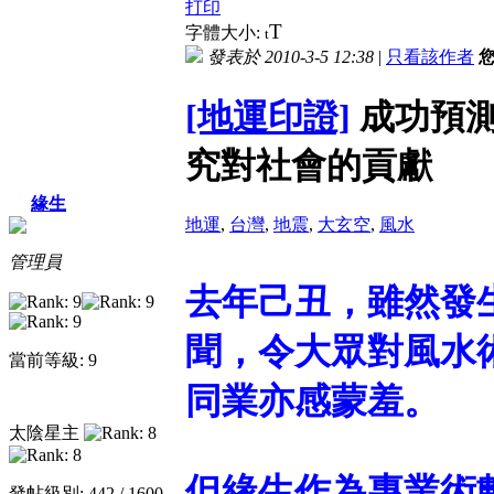
打印
T
字體大小:
t
發表於 2010-3-5 12:38
|
只看該作者
[地運印證]
成功預測
究對社會的貢獻
緣生
地運
,
台灣
,
地震
,
大玄空
,
風水
管理員
去年己丑，雖然發
聞，令大眾對風水
當前等級: 9
同業亦感蒙羞。
太陰星主
但緣生作為專業術
發帖級別: 442 / 1600