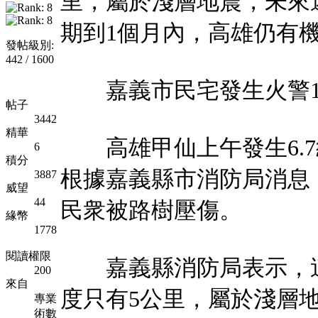
里，屬於淺層地震，未來
期到1個月內，高雄仍有機
發帖級別:
442 / 1600
嘉義市民宅發生火警1
帖子
3442
精華
高雄甲仙上午發生6.7
6
積分
根據嘉義縣市消防局消息
3887
威望
44
民衆被路樹壓傷。
緣幣
1778
閱讀權限
嘉義縣消防局表示，這
200
來自
度只有5公里，屬於淺層
專業
術數