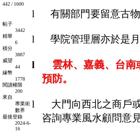
442 / 1600
l
有關部門要留意古
帖子
3442
精華
l
學院
管理
層亦於是
6
積分
3887
威望
l
雲林、嘉義、台南
44
緣幣
預防。
1778
閱讀權限
200
來自
l
大門向西北之商戶
專業術
數界
咨詢專業
風水
顧問意
最後登錄
2024-6-
16