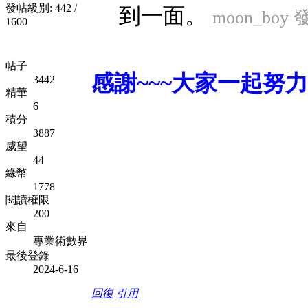
發帖級別: 442 /
到一面。
moon_boy 發
1600
帖子
感謝~~~大家一起努力~
3442
精華
6
積分
3887
威望
44
緣幣
1778
閱讀權限
200
來自
專業術數界
最後登錄
2024-6-16
回復
引用