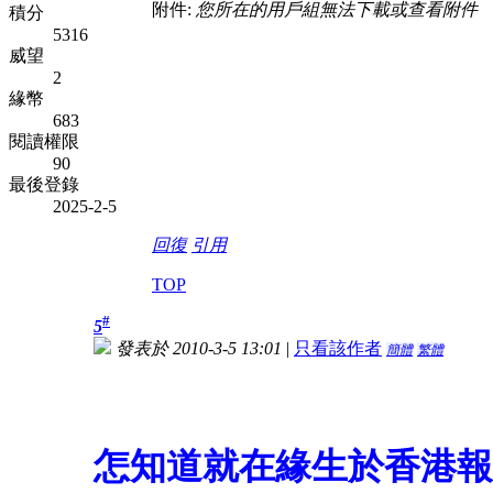
附件:
您所在的用戶組無法下載或查看附件
積分
5316
威望
2
緣幣
683
閱讀權限
90
最後登錄
2025-2-5
回復
引用
TOP
#
5
發表於 2010-3-5 13:01
|
只看該作者
簡體
繁體
怎知道就在緣生於香港報