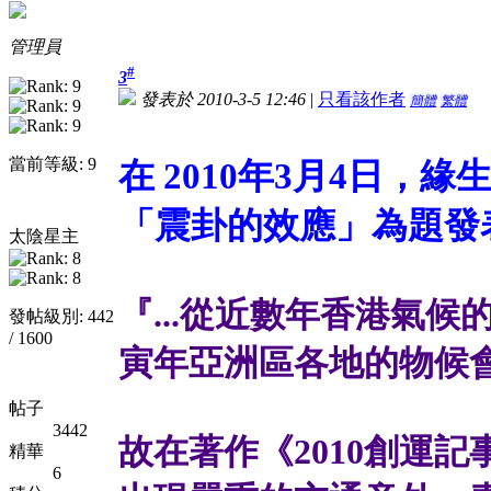
管理員
#
3
發表於 2010-3-5 12:46
|
只看該作者
簡體
繁體
當前等級: 9
在 2010年3月4日，緣
「震卦的效應」為題發
太陰星主
『...從近數年香港氣候
發帖級別: 442
/ 1600
寅年亞洲區各地的物候
帖子
3442
故在著作《2010創運
精華
6