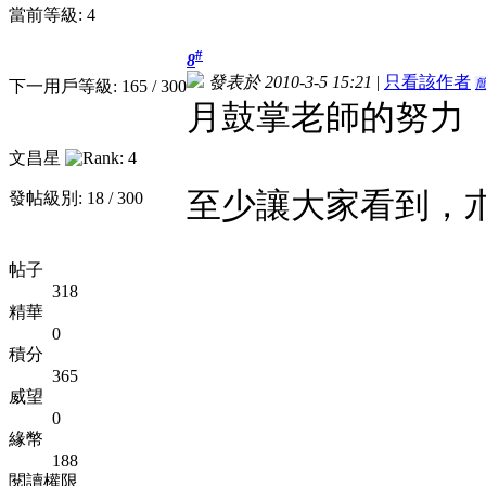
當前等級: 4
#
8
發表於 2010-3-5 15:21
|
只看該作者
下一用戶等級: 165 / 300
月鼓掌老師的努力
文昌星
至少讓大家看到，
發帖級別: 18 / 300
帖子
318
精華
0
積分
365
威望
0
緣幣
188
閱讀權限