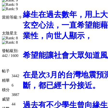
緣生在過去數年，用上大
當前等級: 9
玄空心法，一直希望能藉
太陰星主
業性，向世人顯示，
發帖級別:
希望能讓社會大眾知道風
442 / 1600
帖子
在是次3月的台灣地震預
3442
精華
斷，都已經十分接近。
6
積分
3887
威望
過去有不少學生曾向緣生
44