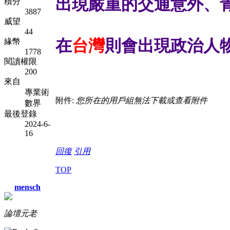
出現嚴重的交通意外、
積分
3887
威望
44
在
台灣
則會出現政治人
緣幣
1778
閱讀權限
200
來自
專業術
附件:
您所在的用戶組無法下載或查看附件
數界
最後登錄
2024-6-
16
回復
引用
TOP
mensch
論壇元老