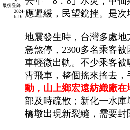
去年「8．8」水災，甲仙
最後登錄
應遲緩，民望銳挫。是次
2024-
6-16
地震發生時，台灣多處地
急煞停，2300多名乘客
車輕微出軌。不少乘客被
霄飛車，整個搖來搖去，
動，山上鄉宏遠紡織廠在
部及時疏散；新化一水庫
橋墩出現新裂縫，需要封