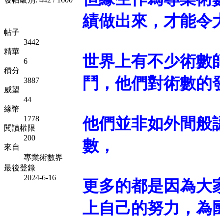
績做出來，才能令
帖子
3442
精華
世界上有不少術數
6
積分
鬥，他們對術數的
3887
威望
44
緣幣
1778
他們並非如外間般
閱讀權限
200
數，
來自
專業術數界
最後登錄
2024-6-16
更多的都是因為大
上自己的努力，為