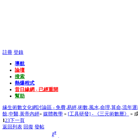
註冊
登錄
導航
論壇
搜索
熱爆程式
昔日緣網 - 已經重開
幫助
緣生術數文化網討論區 - 免費,易經,術數,風水,命理,算命,流年運
餘,中醫,黃帝內經
»
媒體教學
»
[工具研發] - 《三元術數曆》
» 
1
2
3
下一頁
返回列表
回復
發帖
#
1