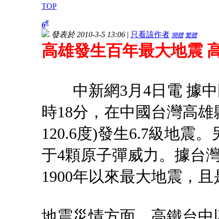
TOP
#
6
發表於 2010-3-5 13:06
|
只看該作者
簡體
繁體
高雄發生百年最大地震 
中新網3月4日電 據
時18分，在中國台灣高雄縣
120.6度)發生6.7級
于4顆原子彈威力。據台
1900年以來最大地震，
地震災情方面，高鐵台中