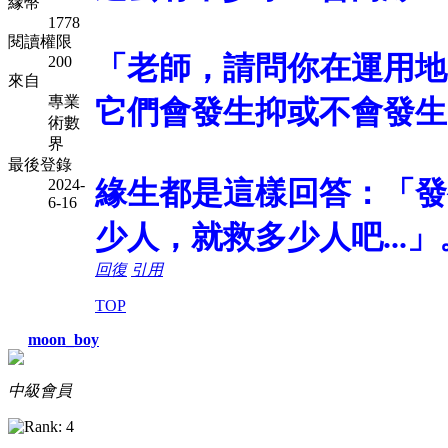
緣幣
1778
閱讀權限
「老師，請問你在運用地
200
來自
專業
它們會發生抑或不會發生
術數
界
最後登錄
緣生都是這樣回答：「發
2024-
6-16
少人，就救多少人吧...」
回復
引用
TOP
moon_boy
中級會員