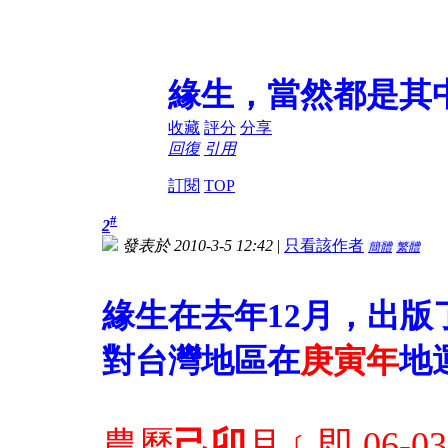
緣生，當然都是其
收藏
評分
分享
回復
引用
訂閱
TOP
#
2
發表於 2010-3-5 12:42
|
只看該作者
簡體
繁體
緣生在去年12月，出版
對
台灣
地區在
庚寅
年
地
農曆
己卯
月﹝即
06-03