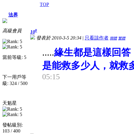
TOP
法界
高級會員
#
10
發表於 2010-3-5 20:34
|
只看該作者
簡體
繁體
.....
緣生都是這樣回答
當前等級: 5
是能救多少人，就救
05:15
下一用戶等
級: 324 / 500
天魁星
發帖級別:
103 / 400