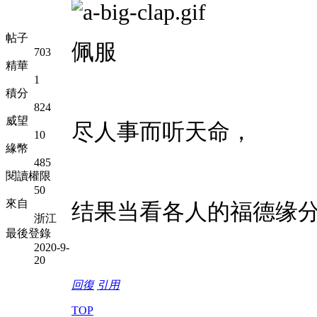
帖子
佩服
703
精華
1
積分
824
威望
尽人事而听天命，
10
緣幣
485
閱讀權限
50
來自
结果当看各人的福德缘
浙江
最後登錄
2020-9-
20
回復
引用
TOP