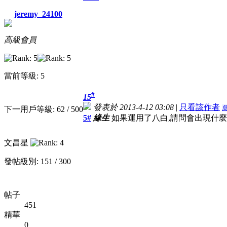
jeremy_24100
高級會員
當前等級: 5
#
15
發表於 2013-4-12 03:08
|
只看該作者
下一用戶等級: 62 / 500
5#
緣生
如果運用了八白,請問會出現什麼情
文昌星
發帖級別: 151 / 300
帖子
451
精華
0