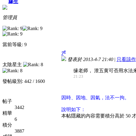
緣生
管理員
當前等級: 9
#
7
發表於 2013-4-7 21:40
|
只看該作
太陰星主
缘老师， 泄五黄可否用水法来
21:23
發帖級別: 442 / 1600
因時、因地、因氣，法不一拘。
帖子
3442
說明如下：
精華
本帖隱藏的內容需要積分高於 50 
6
積分
3887