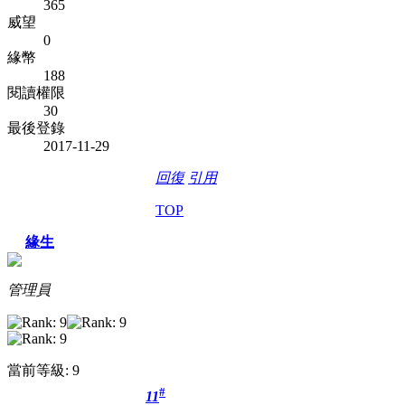
365
威望
0
緣幣
188
閱讀權限
30
最後登錄
2017-11-29
回復
引用
TOP
緣生
管理員
當前等級: 9
#
11