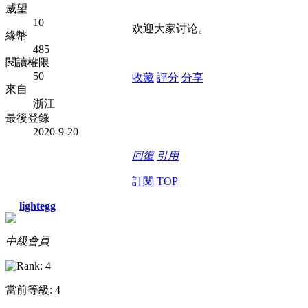
威望
10
欢迎大家讨论。
緣幣
485
閱讀權限
50
收藏
評分
分享
來自
浙江
最後登錄
2020-9-20
回復
引用
訂閱
TOP
lightegg
中級會員
當前等級: 4