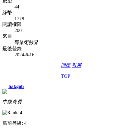
威望
44
緣幣
1778
閱讀權限
200
來自
專業術數界
最後登錄
2024-6-16
回復
引用
TOP
hakgoh
中級會員
當前等級: 4