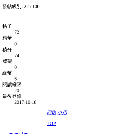
發帖級別: 22 / 100
帖子
72
精華
0
積分
74
威望
0
緣幣
6
閱讀權限
20
最後登錄
2017-10-18
回復
引用
TOP
moon_boy