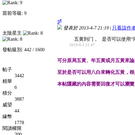
當前等級: 9
#
5
發表於 2013-4-7 21:19
|
只看該作
太陰星主
五黄到门， 是否可以使用“
2010-6-2 21:47
發帖級別: 442 / 1600
可分原局五黃、年五黃或月五黃來論
帖子
至於是否可以用八白來轉化五黃，根
3442
精華
本帖隱藏的內容需要回復才可以瀏覽
6
積分
3887
威望
44
緣幣
1778
閱讀權限
200