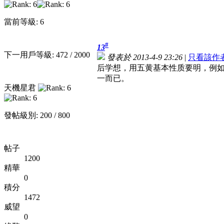
當前等級: 6
#
13
下一用戶等級: 472 / 2000
發表於 2013-4-9 23:26
|
只看該作
后学想，用五黄基本性质要明，例
一而已。
天機星君
發帖級別: 200 / 800
帖子
1200
精華
0
積分
1472
威望
0