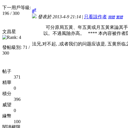
下一用戶等級:
#
8
196 / 300
發表於 2013-4-9 21:14
|
只看該作者
簡體
繁體
可分原局五黃、年五黃或月五黃來論其手
文昌星
以。不過風險亦高。 **** 本內容被作者隱藏
法兄,对不起, ,或者我们的问题应该是, 五黄
發帖級別: 71 /
300
帖子
371
精華
0
積分
396
威望
0
緣幣
100
閱讀權限