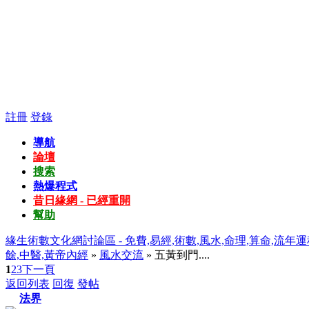
註冊
登錄
導航
論壇
搜索
熱爆程式
昔日緣網 - 已經重開
幫助
緣生術數文化網討論區 - 免費,易經,術數,風水,命理,算命,流年運
餘,中醫,黃帝內經
»
風水交流
» 五黃到門....
1
2
3
下一頁
返回列表
回復
發帖
法界