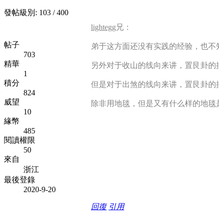
發帖級別: 103 / 400
lightegg
兄：
帖子
弟于这方面还没有实践的经验，也不
703
精華
另外对于收山的线向来讲，
置艮卦的
1
積分
但是
对于出煞的线向来讲，
置艮卦的
824
威望
除非用地毯，但是又有什么样的地毯
10
緣幣
485
閱讀權限
50
來自
浙江
最後登錄
2020-9-20
回復
引用