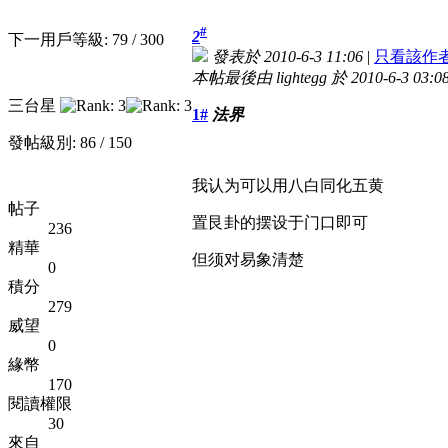
#
2
下一用戶等級: 79 / 300
發表於 2010-6-3 11:06
|
只看該作
本帖最後由 lightegg 於 2010-6-3 03:
三台星
1#
法界
發帖級別: 86 / 150
我认为可以用八白同化五黄
帖子
置艮卦的摆设于门口即可
236
精華
但须对易象清楚
0
積分
279
威望
0
緣幣
170
閱讀權限
30
來自