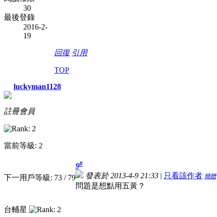
30
最後登錄
2016-2-
19
回復
引用
TOP
luckyman1128
註冊會員
當前等級: 2
#
9
發表於 2013-4-9 21:33
|
只看該作者
簡體
下一用戶等級: 73 / 79
問題是想點用五黃？
台輔星