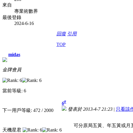
來自
專業術數界
最後登錄
2024-6-16
回復
引用
TOP
midas
金牌會員
當前等級: 6
#
6
發表於 2013-4-7 21:23
|
只看該
下一用戶等級: 472 / 2000
可分原局五黃、年五黃或月
天機星君