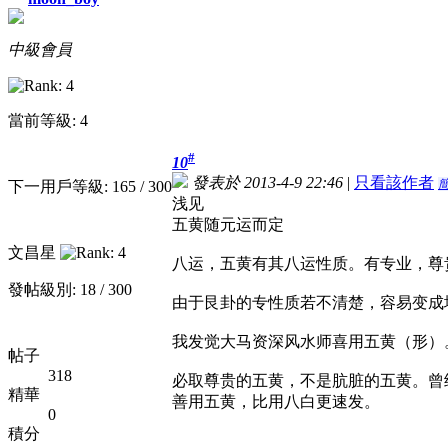
中級會員
當前等級: 4
#
10
發表於 2013-4-9 22:46
|
只看該作者
下一用戶等級: 165 / 300
浅见
五黄随元运而定
文昌星
八运，五黄有其八运性质。有专业，尊
發帖級別: 18 / 300
由于艮卦的专性质若不清楚，容易变成
我发觉大马资深风水师喜用五黄（形）
帖子
318
必取尊贵的五黄，不是肮脏的五黄。曾
精華
善用五黄，比用八白更速发。
0
積分