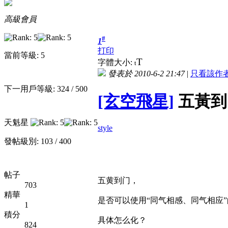
高級會員
#
1
打印
當前等級: 5
T
字體大小:
t
發表於 2010-6-2 21:47
|
只看該作
下一用戶等級: 324 / 500
[玄空飛星]
五黃到門.
天魁星
style
發帖級別: 103 / 400
帖子
五黄到门，
703
精華
是否可以使用“同气相感、同气相应
1
積分
具体怎么化？
824