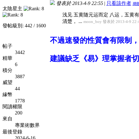
發表於 2013-4-9 22:55
|
只看該作者
簡
太陰星主
浅见 五黄随元运而定 八运，五黄
清楚， ...
moon_boy 發表於 2013-4-9 22:
發帖級別: 442 / 1600
不過速發的性質會有限制
帖子
3442
建議缺乏《易》理掌握者
精華
6
積分
3887
威望
44
緣幣
1778
閱讀權限
200
來自
專業術數界
最後登錄
2024-6-16