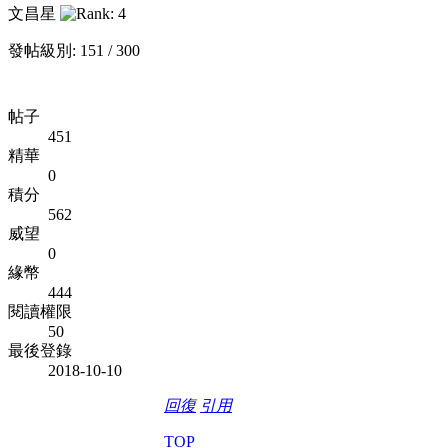
文昌星
發帖級別: 151 / 300
帖子
451
精華
0
積分
562
威望
0
緣幣
444
閱讀權限
50
最後登錄
2018-10-10
回復
引用
TOP