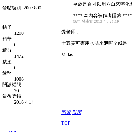
至於是否可以用八白來轉化
發帖級別: 200 / 800
**** 本內容被作者隱藏 ****
緣生 發表於 2013-4-7 21:19
帖子
缘老师，
1200
精華
泄五黄可否用水法来泄呢？或是一
0
積分
Midas
1472
威望
0
緣幣
1086
閱讀權限
70
最後登錄
2016-4-14
回復
引用
TOP