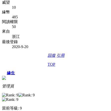
威望
10
緣幣
485
閱讀權限
50
來自
浙江
最後登錄
2020-9-20
回復
引用
TOP
緣生
管理員
當前等級: 9