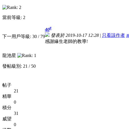
當前等級: 2
#
40
發表於 2019-10-17 12:28
|
只看該作者
下一用戶等級: 30 / 79
感謝緣生老師的教導!
龍池星
發帖級別: 21 / 50
帖子
21
精華
0
積分
31
威望
0