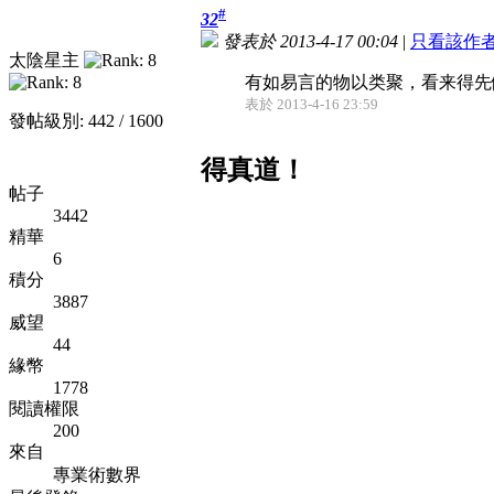
#
32
發表於 2013-4-17 00:04
|
只看該作
太陰星主
有如易言的物以类聚，看来得先
表於 2013-4-16 23:59
發帖級別: 442 / 1600
得真道！
帖子
3442
精華
6
積分
3887
威望
44
緣幣
1778
閱讀權限
200
來自
專業術數界