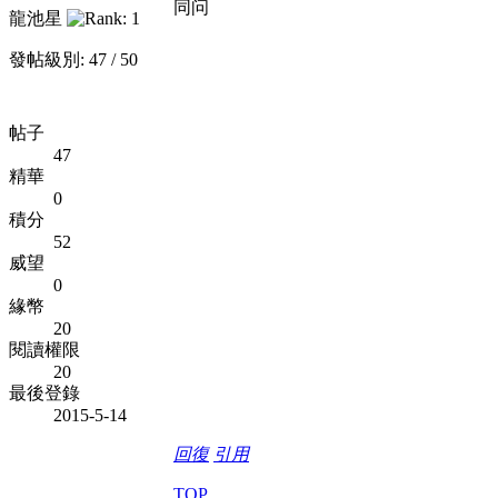
同问
龍池星
發帖級別: 47 / 50
帖子
47
精華
0
積分
52
威望
0
緣幣
20
閱讀權限
20
最後登錄
2015-5-14
回復
引用
TOP