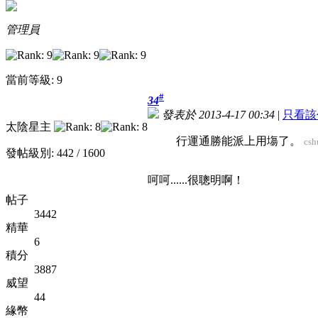
管理員
當前等級: 9
#
34
發表於 2013-4-17 00:34
|
只看該
太陰星主
行運通勝能派上用塲了。
cs
發帖級別: 442 / 1600
呵呵......很聰明啊！
帖子
3442
精華
6
積分
3887
威望
44
緣幣