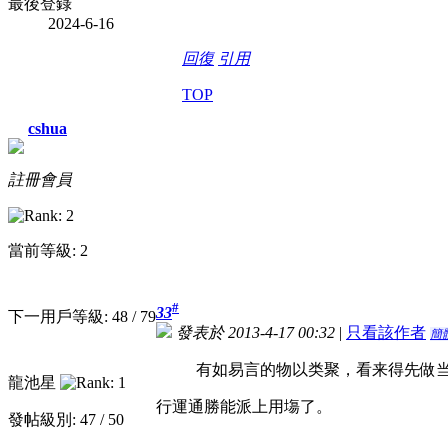
最後登錄
2024-6-16
回復
引用
TOP
cshua
註冊會員
當前等級: 2
#
33
下一用戶等級: 48 / 79
發表於 2013-4-17 00:32
|
只看該作者
簡
有如易言的物以类聚，看来得先做
龍池星
行運通勝能派上用塲了。
發帖級別: 47 / 50