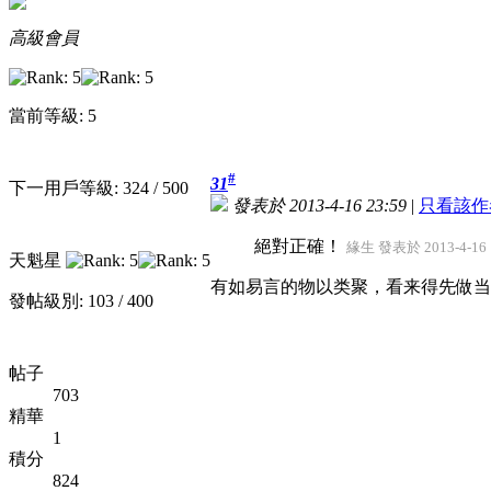
高級會員
當前等級: 5
#
31
下一用戶等級: 324 / 500
發表於 2013-4-16 23:59
|
只看該作
絕對正確！
緣生 發表於 2013-4-16 
天魁星
有如易言的物以类聚，看来得先做当
發帖級別: 103 / 400
帖子
703
精華
1
積分
824