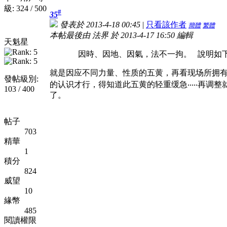
級: 324 / 500
#
35
發表於 2013-4-18 00:45
|
只看該作者
簡體
繁體
本帖最後由 法界 於 2013-4-17 16:50 編輯
天魁星
因時、因地、因氣，法不一拘。 說明如下： *
就是因应不同力量、性质的五黄，再看现场所拥
發帖級別:
的认识才行，得知道此五黄的轻重缓急‧‧‧‧‧再
103 / 400
了。
帖子
703
精華
1
積分
824
威望
10
緣幣
485
閱讀權限