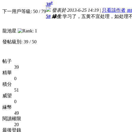
#
38
發表於 2013-6-25 14:19
|
只看該作者
簡
下一用戶等級: 50 / 79
5#
緣生
学习了，五黄不宜处理，如处理
龍池星
發帖級別: 39 / 50
帖子
39
精華
0
積分
51
威望
0
緣幣
49
閱讀權限
20
最後登錄