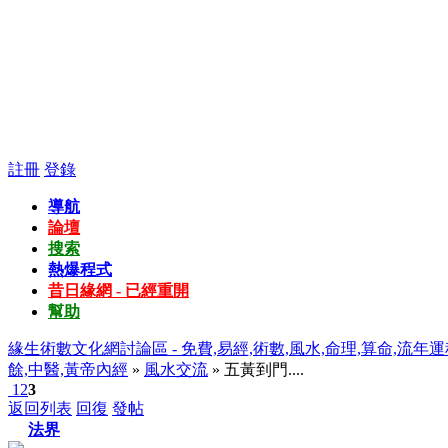
註冊
登錄
導航
論壇
搜索
熱爆程式
昔日緣網 - 已經重開
幫助
緣生術數文化網討論區 - 免費,易經,術數,風水,命理,算命,流年運
餘,中醫,黃帝內經
»
風水交流
» 五黃到門....
1
2
3
返回列表
回復
發帖
法界