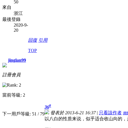
50
來自
浙江
最後登錄
2020-9-
20
回復
引用
TOP
jinglan99
註冊會員
當前等級: 2
#
36
發表於 2013-6-21 16:37
|
只看該作者
簡
下一用戶等級: 51 / 79
以八白的性质来说，似乎适合收山向的，