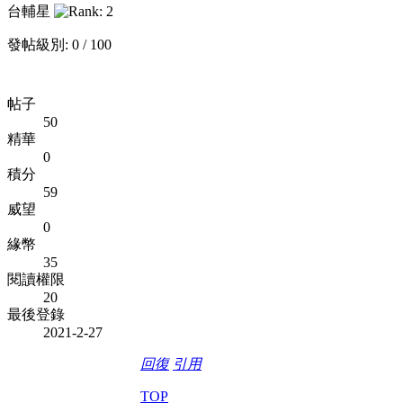
台輔星
發帖級別: 0 / 100
帖子
50
精華
0
積分
59
威望
0
緣幣
35
閱讀權限
20
最後登錄
2021-2-27
回復
引用
TOP