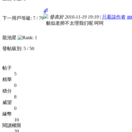
#
4
發表於 2010-11-19 19:19
|
只看該作者
簡
下一用戶等級: 7 / 79
貌似老师不太理我们呢 呵呵
龍池星
發帖級別: 5 / 50
帖子
5
精華
0
積分
8
威望
0
緣幣
10
閱讀權限
20