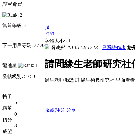
註冊會員
當前等級: 2
#
1
打印
T
字體大小:
t
下一用戶等級: 7 / 79
發表於 2010-11-6 17:04
|
只看該作者
您
請問緣生老師研究社
龍池星
發帖級別: 5 / 50
缘生老师 我想进 緣生術數研究社 里面看
帖子
5
精華
收藏
評分
分享
0
積分
8
威望