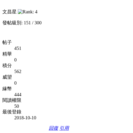
文昌星
發帖級別: 151 / 300
帖子
451
精華
0
積分
562
威望
0
緣幣
444
閱讀權限
50
最後登錄
2018-10-10
回復
引用