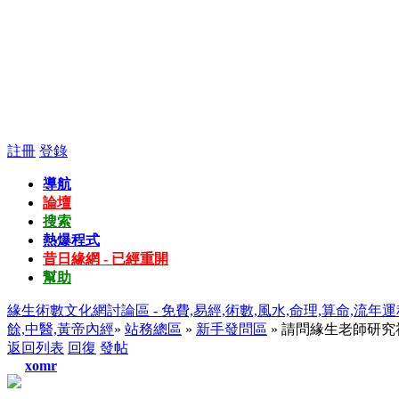
註冊
登錄
導航
論壇
搜索
熱爆程式
昔日緣網 - 已經重開
幫助
緣生術數文化網討論區 - 免費,易經,術數,風水,命理,算命,流年運
餘,中醫,黃帝內經
»
站務總區
»
新手發問區
» 請問緣生老師研
返回列表
回復
發帖
xomr