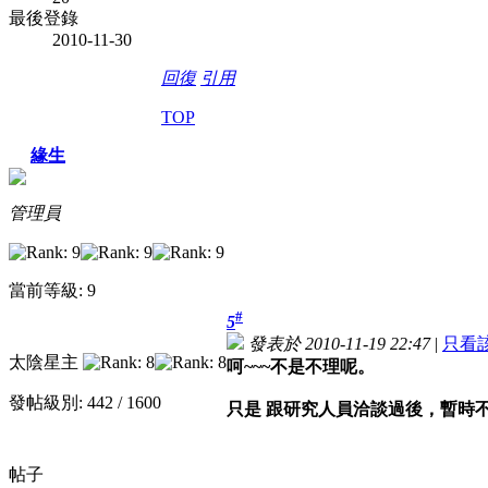
最後登錄
2010-11-30
回復
引用
TOP
緣生
管理員
當前等級: 9
#
5
發表於 2010-11-19 22:47
|
只看
太陰星主
呵~~~不是不理呢。
發帖級別: 442 / 1600
只是 跟研究人員洽談過後，暫時
帖子