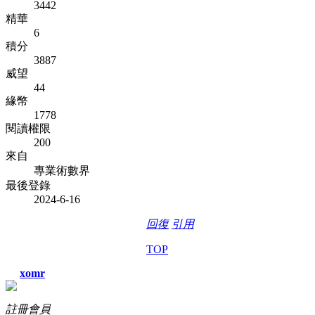
3442
精華
6
積分
3887
威望
44
緣幣
1778
閱讀權限
200
來自
專業術數界
最後登錄
2024-6-16
回復
引用
TOP
xomr
註冊會員