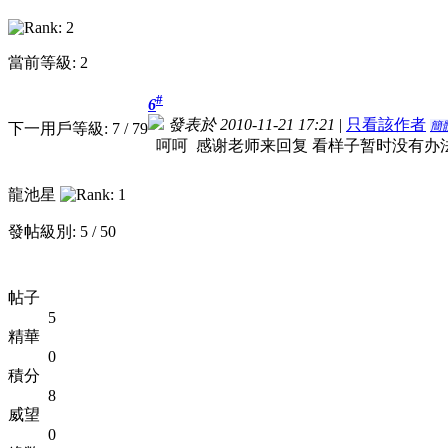
當前等級: 2
#
6
發表於 2010-11-21 17:21
|
只看該作者
簡
下一用戶等級: 7 / 79
呵呵 感谢老师来回复 看样子暂时没有办
龍池星
發帖級別: 5 / 50
帖子
5
精華
0
積分
8
威望
0