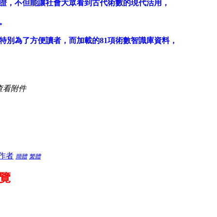
證，不但能讓社會大眾看到古代術數的現代活用，
。
特別為了方便讀者，而加載的81項術數智識庫資料，
查看附件
作者
簡體
繁體
覽