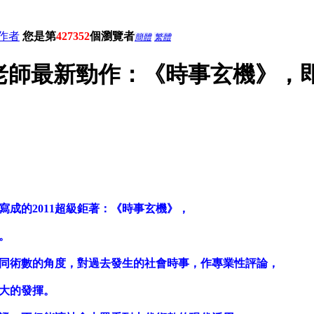
作者
您是第
427352
個瀏覽者
簡體
繁體
老師最新勁作：《時事玄機》，
成的2011超級鉅著：《時事玄機》，
。
同術數的角度，對過去發生的社會時事，作專業性評論，
大的發揮。