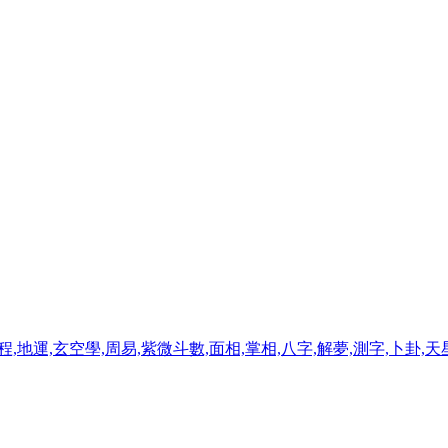
程,地運,玄空學,周易,紫微斗數,面相,掌相,八字,解夢,測字,卜卦,