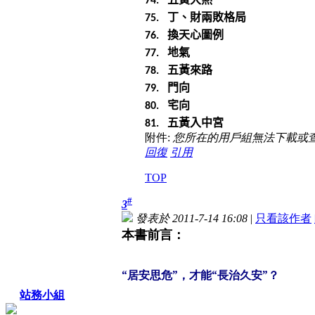
74.
丁、財兩敗格局
75.
換天心圖例
76.
地氣
77.
五黃來路
78.
門向
79.
宅向
80.
五黃入中宮
81.
附件:
您所在的用戶組無法下載或
回復
引用
TOP
#
3
發表於 2011-7-14 16:08
|
只看該作者
本書前言：
“居安思危”，才能“長治久安”？
站務小組