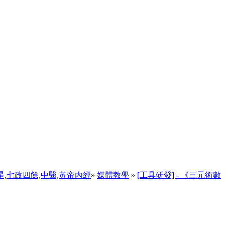
天星,七政四餘,中醫,黃帝內經
»
媒體教學
»
[工具研發] - 《三元術數