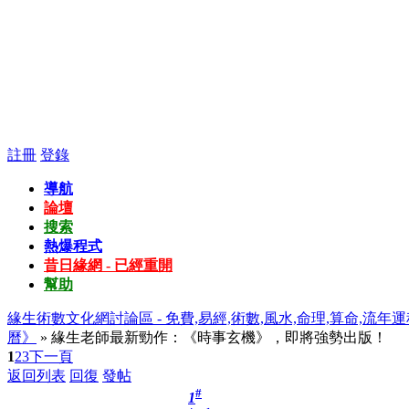
註冊
登錄
導航
論壇
搜索
熱爆程式
昔日緣網 - 已經重開
幫助
緣生術數文化網討論區 - 免費,易經,術數,風水,命理,算命,流年運
曆》
» 緣生老師最新勁作：《時事玄機》，即將強勢出版！
1
2
3
下一頁
返回列表
回復
發帖
#
1