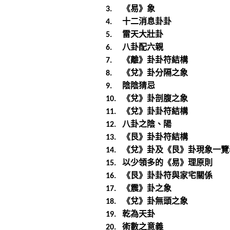
《易》象
3.
十二消息卦卦
4.
雷天大壯卦
5.
八卦配六親
6.
《離》卦卦符結構
7.
《兌》卦分隔之象
8.
陰陰猜忌
9.
《兌》卦剖腹之象
10.
《兌》卦卦符結構
11.
八卦之陰、陽
12.
《艮》卦卦符結構
13.
《兌》卦及《艮》卦現象一覽
14.
以少領多的《易》理原則
15.
《艮》卦卦符與家宅關係
16.
《震》卦之象
17.
《兌》卦無頭之象
18.
乾為天卦
19.
術數之意義
20.