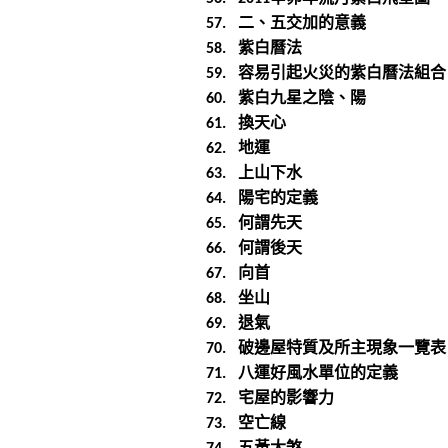
二、五交加的意義
57.
紫白曆法
58.
容易引起火災的紫白曆法組合
59.
紫白九星之陰、陽
60.
換天心
61.
地運
62.
上山下水
63.
陽宅的定義
64.
何謂先天
65.
何謂後天
66.
向首
67.
坐山
68.
退氣
69.
破邊屋特質及所主現象一覽表
70.
八運好風水單位的定義
71.
宅屋的影響力
72.
空亡線
73.
五黃大煞