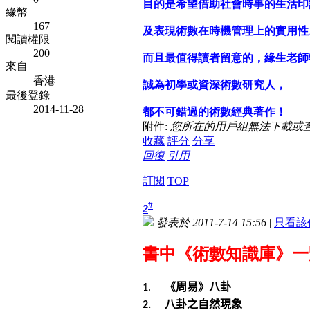
目的是希望借助社會時事的生活印
緣幣
167
及表現術數在時機管理上的實用性
閱讀權限
200
而且最值得讀者留意的，緣生老師
來自
香港
誠為初學或資深術數研究人，
最後登錄
2014-11-28
都不可錯過的術數經典著作！
附件:
您所在的用戶組無法下載或
收藏
評分
分享
回復
引用
訂閱
TOP
#
2
發表於 2011-7-14 15:56
|
只看該
書中《術數知識庫》一
《周易》八卦
1.
八卦之自然現象
2.