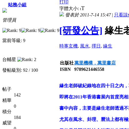
打印
站務小組
T
字體大小:
t
發表於 2011-7-14 15:47
|
只看該
管理員
[研發公告]
緣生
當前等級: 9
時事玄機
,
風水
,
擇日
,
緣生
台輔星
出版社
萬里機構．萬里書店
ISBN
9789621446558
發帖級別: 92 / 100
緣生老師破紀錄地在四十日之內，寫
帖子
142
即將在2011年香港書展內首度亮相
精華
0
書中內容，主要是緣生老師透過不
積分
184
尤其在風水、卦理、曆法上都有極
威望
0