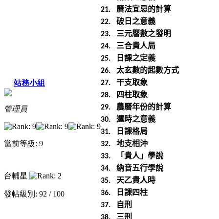
曆法宜忌的計算
21.
破日之意義
22.
三元曆數之發明
23.
三合貴人局
24.
日課之定義
25.
太玄數的起數方式
26.
干支取象
站務小組
27.
四柱取象
28.
農曆年份的計算
29.
管理員
運時之意義
30.
日課格局
31.
地支相沖
當前等級: 9
32.
「貴人」學說
33.
納音五行學說
34.
台輔星
天乙貴人時
35.
日課四柱
36.
發帖級別: 92 / 100
自刑
37.
三刑
38.