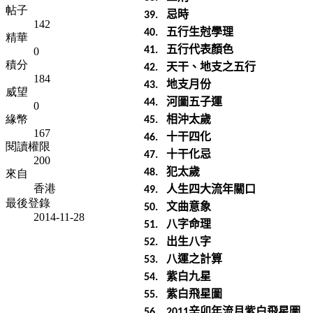
帖子
忌時
39.
142
五行生尅學理
40.
精華
五行代表顏色
41.
0
積分
天干、地支之五行
42.
184
地支月份
43.
威望
河圖五子運
44.
0
相沖太歲
緣幣
45.
167
十干四化
46.
閱讀權限
十干化忌
47.
200
犯太歲
48.
來自
人生四大流年關口
香港
49.
最後登錄
文曲意象
50.
2014-11-28
八字命理
51.
出生八字
52.
八運之計算
53.
紫白九星
54.
紫白飛星圖
55.
辛卯年流月紫白飛星圖
56.
2011