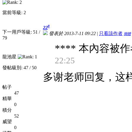
當前等級: 2
#
22
下一用戶等級: 51 /
發表於 2013-7-11 09:22
|
只看該作者
簡體
79
**** 本內容被作
龍池星
22:25
發帖級別: 47 / 50
多谢老师回复，这
帖子
47
精華
0
積分
52
威望
0