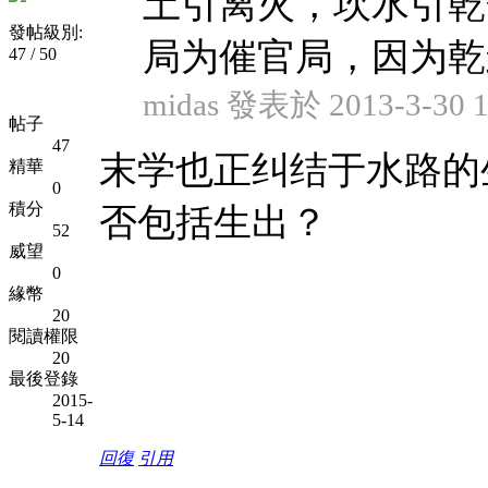
土引离火，坎水引乾
發帖級別:
局为催官局，因为乾卦
47 / 50
midas 發表於 2013-3-30 1
帖子
47
末学也正纠结于水路的
精華
0
積分
否包括生出？
52
威望
0
緣幣
20
閱讀權限
20
最後登錄
2015-
5-14
回復
引用