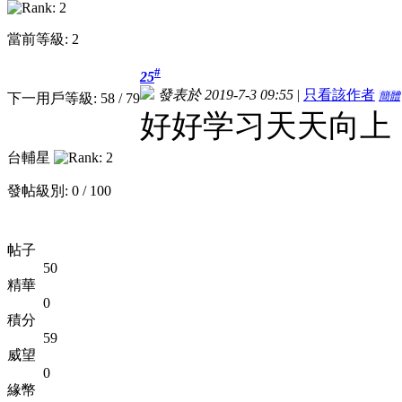
當前等級: 2
#
25
發表於 2019-7-3 09:55
|
只看該作者
簡體
下一用戶等級: 58 / 79
好好学习天天向上
台輔星
發帖級別: 0 / 100
帖子
50
精華
0
積分
59
威望
0
緣幣