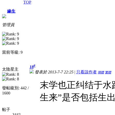
TOP
緣生
管理員
當前等級: 9
#
18
太陰星主
發表於 2013-7-7 22:25
|
只看該作者
簡體
繁體
末学也正纠结于水
發帖級別: 442 /
1600
生来”是否包括生
帖子
3442