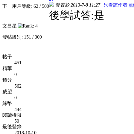
發表於 2013-7-8 11:27
|
只看該作者
簡
下一用戶等級: 62 / 500
後學試答:是
文昌星
發帖級別: 151 / 300
帖子
451
精華
0
積分
562
威望
0
緣幣
444
閱讀權限
50
最後登錄
2018-10-10