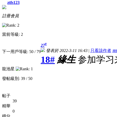
ztfs123
註冊會員
當前等級: 2
#
27
發表於 2022-3-11 16:43
|
只看該作者
簡
下一用戶等級: 50 / 79
18#
緣生
参加学习
龍池星
發帖級別: 39 / 50
帖子
39
精華
0
積分