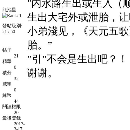
"内水路生出或生入（
龍池星
生出大宅外或泄胎，让
發帖級別:
小弟淺见，《天元五歌
21 / 50
胎。”
帖子
”引”不会是生出吧？！
21
精華
0
谢谢。
積分
32
威望
0
緣幣
44
閱讀權限
20
最後登錄
2017-
3-17