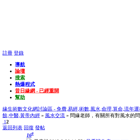
註冊
登錄
導航
論壇
搜索
熱爆程式
昔日緣網 - 已經重開
幫助
緣生術數文化網討論區 - 免費,易經,術數,風水,命理,算命,流年運
餘,中醫,黃帝內經
»
風水交流
» 問緣老師，有關所有對風水的
1
2
返回列表
回復
發帖
#
16