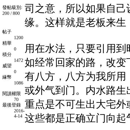
司之意，所以如果自己
發帖級別:
200 / 800
缘。这样就是老板来生
帖子
1200
精華
用在水法，只要引用到
0
積分
如经常回家的路，改变
1472
威望
0
有八方，八方为我所用
緣幣
1086
或外气到门。内水路生
閱讀權限
70
重点是不可生出大宅外
最後登錄
2016-
这些都是正确立门向起
4-14