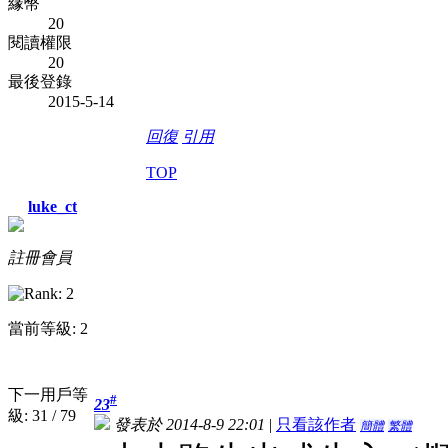
緣幣
20
閱讀權限
20
最後登錄
2015-5-14
回復
引用
TOP
luke_ct
註冊會員
當前等級: 2
下一用戶等
#
23
級: 31 / 79
發表於 2014-8-9 22:01
|
只看該作者
簡體
繁體