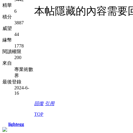
精華
本帖隱藏的內容需要
6
積分
3887
威望
44
緣幣
1778
閱讀權限
200
來自
專業術數
界
最後登錄
2024-6-
16
回復
引用
TOP
lightegg