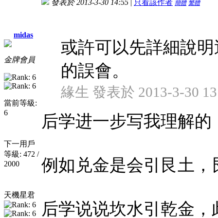
發表於 2013-3-30 14:55
|
只看該作者
簡體
繁體
midas
或許可以先詳細說明
金牌會員
的誤會。
緣生 發表於 2013-3-30 13
當前等級:
6
后学进一步写我理解的
下一用戶
等級: 472 /
例如兑金是会引艮土，
2000
天機星君
后学说说坎水引乾金，