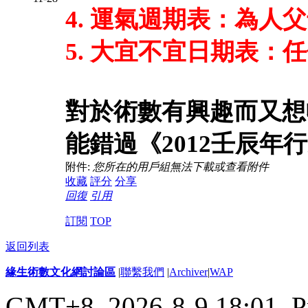
4. 運氣週期表：為人
5. 大宜不宜日期表：
對於術數有興趣而又想
能錯過《2012壬辰年
附件:
您所在的用戶組無法下載或查看附件
收藏
評分
分享
回復
引用
訂閱
TOP
返回列表
緣生術數文化網討論區
|
聯繫我們
|
Archiver
|
WAP
GMT+8, 2026-8-9 18:01,
P