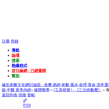
註冊
登錄
導航
論壇
搜索
熱爆程式
昔日緣網 - 已經重開
幫助
緣生術數文化網討論區 - 免費,易經,術數,風水,命理,算命,流年運
餘,中醫,黃帝內經
»
媒體教學
»
[工具研發] - 《三元術數曆》
» 
返回列表
回復
發帖
#
1
打印