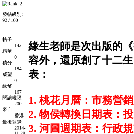
發帖級別:
92 / 100
帖子
緣生老師是次出版的《
142
精華
0
容外，還原創了十二生
積分
184
表：
威望
0
緣幣
167
1. 桃花月曆：市務營
閱讀權限
200
來自
2. 物侯轉換日期表：
香港
最後登錄
3. 河圖週期表：行政
2014-
11-28