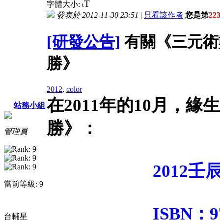
T
字體大小:
t
發表於 2012-11-30 23:51
|
只看該作者
您是第
22
[研發公告]
有關《三元術數
勝》
2012
,
color
在2011年的10月，
站務小組
勝》：
管理員
2012
當前等級: 9
ISBN：978-962
台輔星