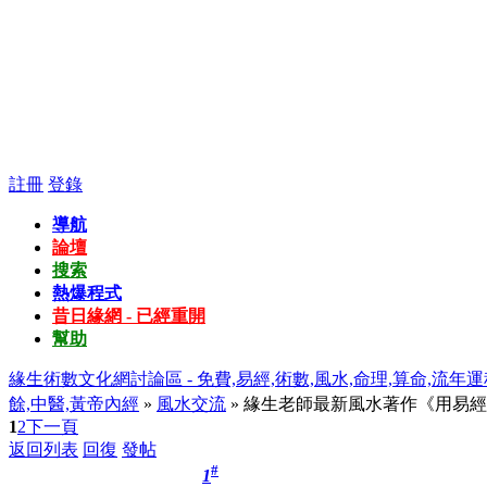
註冊
登錄
導航
論壇
搜索
熱爆程式
昔日緣網 - 已經重開
幫助
緣生術數文化網討論區 - 免費,易經,術數,風水,命理,算命,流年運
餘,中醫,黃帝內經
»
風水交流
» 緣生老師最新風水著作《用易經
1
2
下一頁
返回列表
回復
發帖
#
1