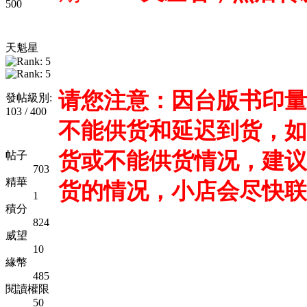
500
天魁星
请您注意：因台版书印量
發帖級別:
103 / 400
不能供货和延迟到货，如
货或不能供货情况，建议
帖子
703
精華
货的情况，小店会尽快联
1
積分
824
威望
10
緣幣
485
閱讀權限
50