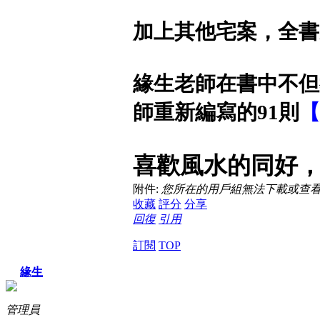
加上其他宅案，全書
緣生老師在書中不但
師重新編寫的91則
【
喜歡風水的同好
附件:
您所在的用戶組無法下載或查
收藏
評分
分享
回復
引用
訂閱
TOP
緣生
管理員