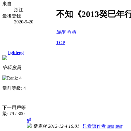
來自
浙江
不知《2013癸巳
最後登錄
2020-9-20
回復
引用
TOP
lightegg
中級會員
當前等級: 4
下一用戶等
級: 79 / 300
#
9
發表於 2012-12-4 16:01
|
只看該作者
簡體
繁體