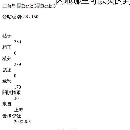
内地哪里可以买的
三台星
發帖級別: 86 / 150
帖子
236
精華
0
積分
279
威望
0
緣幣
170
閱讀權限
30
來自
上海
最後登錄
2020-6-5