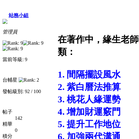
站務小組
管理員
在著作中，緣生老師
類：
當前等級: 9
1. 間隔擺設風水
台輔星
2. 紫白曆法推算
發帖級別: 92 / 100
3. 桃花人緣運勢
4. 增加財運竅門
帖子
142
5. 提升工作地位
精華
0
6. 加強兩代溝通
積分