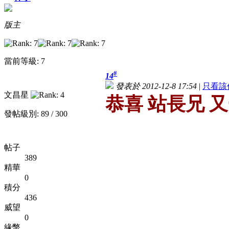
版主
當前等級: 7
#
14
發表於 2012-12-8 17:54
|
只看該
文昌星
恭喜 站長兄 
發帖級別: 89 / 300
帖子
389
精華
0
積分
436
威望
0
緣幣