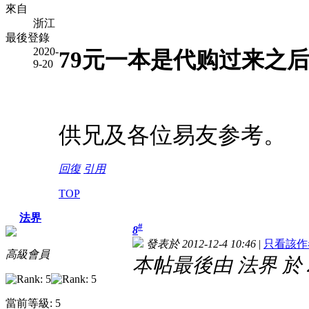
來自
浙江
最後登錄
2020-
79元一本是代购过来之
9-20
供兄及各位易友参考。
回復
引用
TOP
法界
#
8
發表於 2012-12-4 10:46
|
只看該作
高級會員
本帖最後由 法界 於 201
當前等級: 5