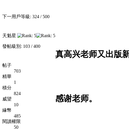
下一用戶等級: 324 / 500
天魁星
發帖級別: 103 / 400
真高兴老师又出版
帖子
703
精華
1
積分
824
感谢老师。
威望
10
緣幣
485
閱讀權限
50