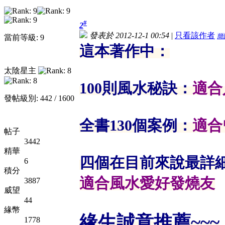
#
2
發表於 2012-12-1 00:54
|
只看該作者
簡
當前等級: 9
這本著作中：
太陰星主
100則風水秘訣：
適合
發帖級別: 442 / 1600
全書130個案例：
適合
帖子
3442
精華
四個在目前來說最詳
6
積分
適合風水愛好發燒友
3887
威望
44
緣幣
緣生誠意推薦~~~
1778