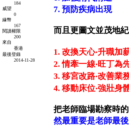
184
7. 預防疾病出現
威望
0
緣幣
167
而且更圖文並茂地紀
閱讀權限
200
來自
香港
1. 改換天心‧升職加
最後登錄
2014-11-28
2. 情牽一線‧旺丁為
3. 移宮改路‧改善業
4. 移動床位‧強壯身
把老師臨場勘察時的
然最重要是老師最後