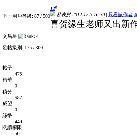
#
12
發表於 2012-12-5 16:30
|
只看該作者
下一用戶等級: 87 / 500
喜贺缘生老师又出新
文昌星
發帖級別: 175 / 300
帖子
475
精華
0
積分
587
威望
0
緣幣
449
閱讀權限
50