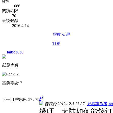
緣幣
1086
閱讀權限
70
最後登錄
2016-4-14
回復
引用
TOP
laibo3030
註冊會員
當前等級: 2
#
6
下一用戶等級: 57 / 79
發表於 2012-12-3 21:37
|
只看該作者
簡
缘师，大陆如何能够订