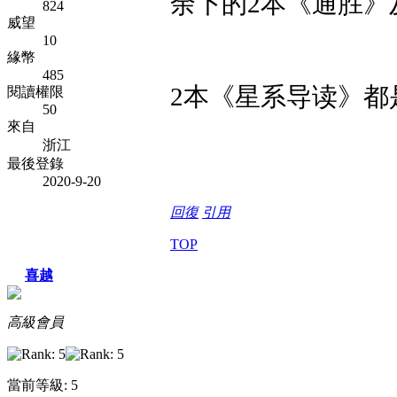
余下的2本《通胜》
824
威望
10
緣幣
485
2本《星系导读》都
閱讀權限
50
來自
浙江
最後登錄
2020-9-20
回復
引用
TOP
喜越
高級會員
當前等級: 5