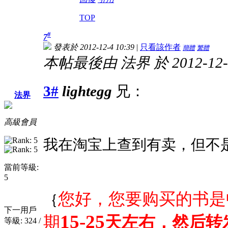
TOP
#
7
發表於 2012-12-4 10:39
|
只看該作者
簡體
繁體
本帖最後由 法界 於 2012-12-4
3#
lightegg
兄：
法界
高級會員
我在淘宝上查到有卖，但不
當前等級:
5
您好，您要购买的书是
｛
下一用戶
15-25
期
天左右，然后转
等級: 324 /