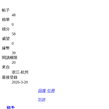
帖子
48
精華
0
積分
58
威望
0
緣幣
39
閱讀權限
20
來自
浙江-杭州
最後登錄
2026-3-20
回復
引用
TOP
怀予