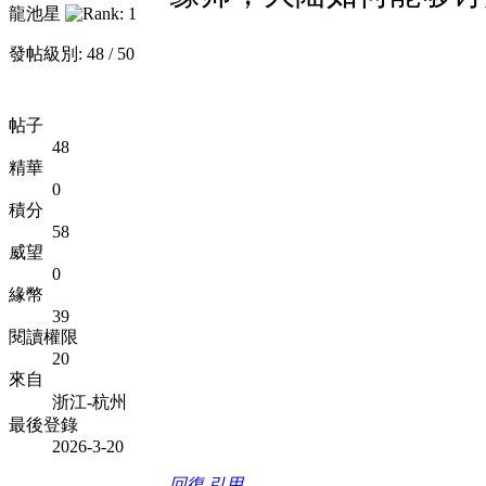
龍池星
發帖級別: 48 / 50
帖子
48
精華
0
積分
58
威望
0
緣幣
39
閱讀權限
20
來自
浙江-杭州
最後登錄
2026-3-20
回復
引用