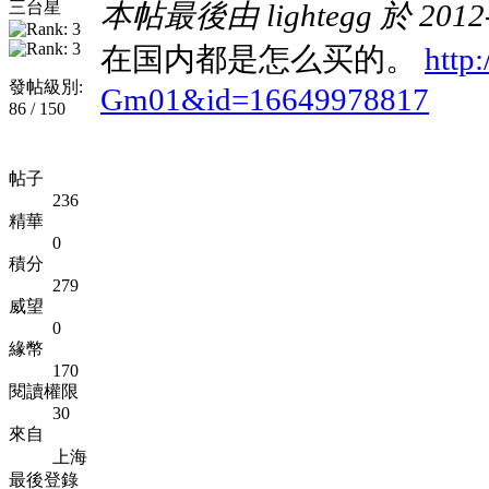
三台星
本帖最後由 lightegg 於 2012-
在国内都是怎么买的。
http:
發帖級別:
Gm01&id=16649978817
86 / 150
帖子
236
精華
0
積分
279
威望
0
緣幣
170
閱讀權限
30
來自
上海
最後登錄