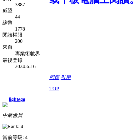
3887
威望
44
緣幣
1778
閱讀權限
200
來自
專業術數界
最後登錄
2024-6-16
回復
引用
TOP
lightegg
中級會員
當前等級: 4