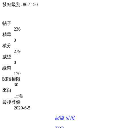
發帖級別: 86 / 150
帖子
236
精華
0
積分
279
威望
0
緣幣
170
閱讀權限
30
來自
上海
最後登錄
2020-6-5
回復
引用