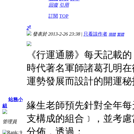
回復
引用
訂閱
TOP
#
2
發表於 2013-2-26 23:38
|
只看該作者
簡體
繁體
《行運通勝》每天記載的
時代著名軍師諸葛孔明在
運勢發展而設計的開運秘
站務小
緣生老師預先針對全年每
組
支構成的組合﹞，並考慮
管理員
分佈，透過：