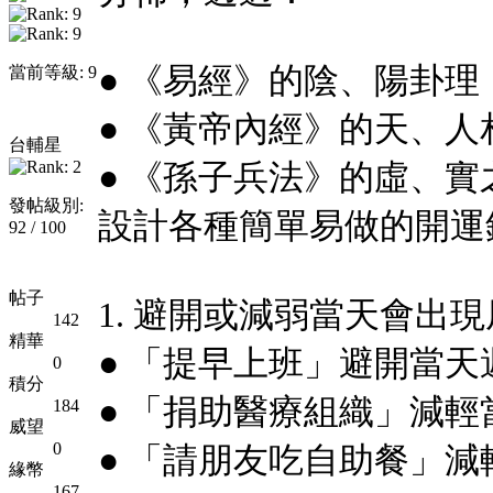
● 《易經》的陰、陽卦理
當前等級: 9
● 《黃帝內經》的天、
台輔星
● 《孫子兵法》的虛、實
發帖級別:
設計各種簡單易做的開運
92 / 100
帖子
1. 避開或減弱當天會出
142
精華
● 「提早上班」避開當
0
積分
● 「捐助醫療組織」減
184
威望
0
● 「請朋友吃自助餐」
緣幣
167