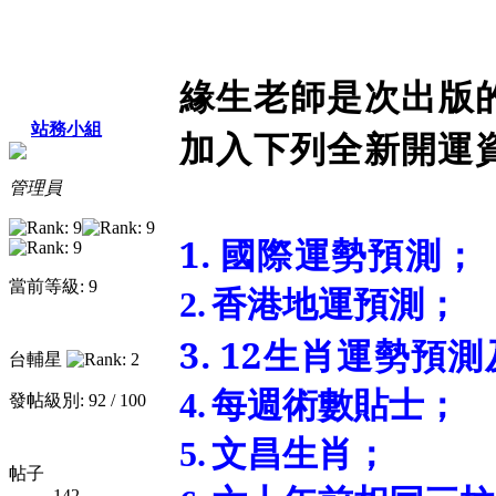
緣生老師是次出版
站務小組
加入下列全新開運
管理員
1.
國際運勢預測；
當前等級: 9
2.
香港地運預測；
3.
12
生肖運勢預測
台輔星
4.
每週術數貼士；
發帖級別: 92 / 100
5.
文昌生肖；
帖子
142