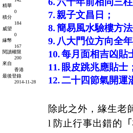
6.
六十年前相同三柱
精華
0
7.
親子文昌日；
積分
184
8.
簡易風水驗樓方法
威望
0
9.
八大門位方向全年
緣幣
167
10.
每月面相吉凶貼
閱讀權限
200
來自
11.
眼皮跳兆應貼士
香港
最後登錄
12.
二十四節氣開運
2014-11-28
除此之外，緣生老
防止行事出錯的
「
l