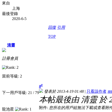
來自
上海
最後登錄
2020-6-5
回復
引用
TOP
清靈
註冊會員
當前等級: 2
#
8
發表於 2013-4-19 01:48
|
只看該作者
簡
下一用戶等級: 21 / 79
本帖最後由 清靈 於 201
附件:
您所在的用戶組無法下載或查看附
龍池星