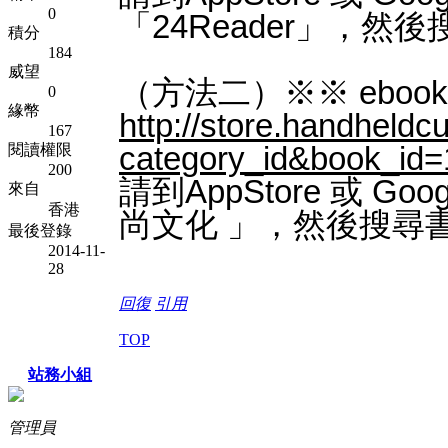
0
「24Reader」，然後搜
積分
184
威望
（方法二）※※ eboo
0
緣幣
http://
store.handheldcu
167
category_id&book_i
d=
閱讀權限
200
請到AppStore 或 Goo
來自
香港
尚文化 」，然後搜尋書號 
最後登錄
2014-11-
28
回復
引用
TOP
站務小組
管理員