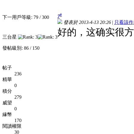
#
7
下一用戶等級: 79 / 300
發表於 2013-4-13 20:26
|
只看該作
好的，这确实很方
三台星
發帖級別: 86 / 150
帖子
236
精華
0
積分
279
威望
0
緣幣
170
閱讀權限
30