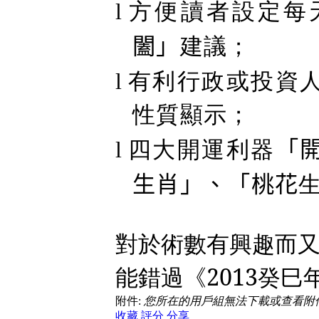
方便讀者設定每
l
闔」
建議；
有利行政或投資
l
性質顯示；
四大開運利器
「
l
生肖」、「桃花
對於術數有興趣而
能錯過《
2013
癸巳
附件:
您所在的用戶組無法下載或查看附
收藏
評分
分享