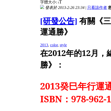
T
字體大小:
t
發表於 2013-2-26 23:34
|
只看該作者
[研發公告]
有關《三
運通勝》
2013
,
color
,
style
在
2012
年的
12
月，
勝》：
2013
癸巳年行運
ISBN
：
978-962-1