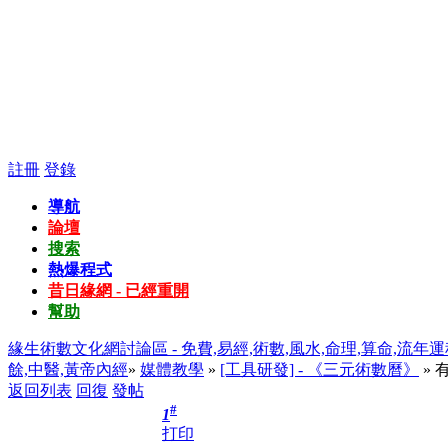
註冊
登錄
導航
論壇
搜索
熱爆程式
昔日緣網 - 已經重開
幫助
緣生術數文化網討論區 - 免費,易經,術數,風水,命理,算命,流年運
餘,中醫,黃帝內經
»
媒體教學
»
[工具研發] - 《三元術數曆》
» 
返回列表
回復
發帖
#
1
打印