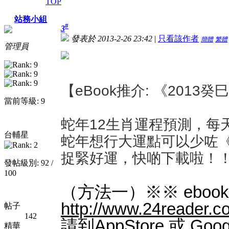
TOP
站務小組
#
3
發表於 2013-2-26 23:42
|
只看該作者
簡體
繁體
管理員
【eBook推介: 《2013
當前等級: 9
蛇年12生肖運程預測，每
台輔星
蛇年想行大運點可以少咗
捉緊好運，快啲下載啦！
發帖級別: 92 /
100
（方法一）※※ ebook書
http://www.24reader.c
帖子
142
請到AppStore 或 Goog
精華