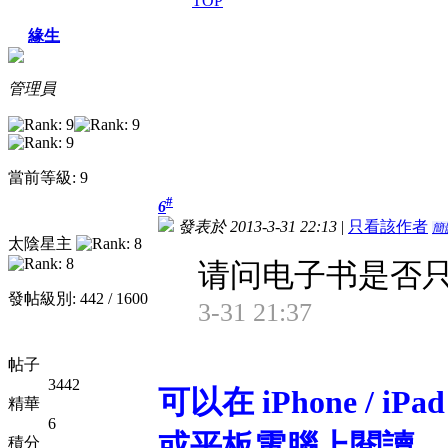
TOP
緣生
管理員
當前等級: 9
#
6
發表於 2013-3-31 22:13
|
只看該作者
簡
太陰星主
请问电子书是否
發帖級別: 442 / 1600
3-31 21:37
帖子
3442
可以在 iPhone / iPa
精華
6
或平板電腦
上閱讀。
積分