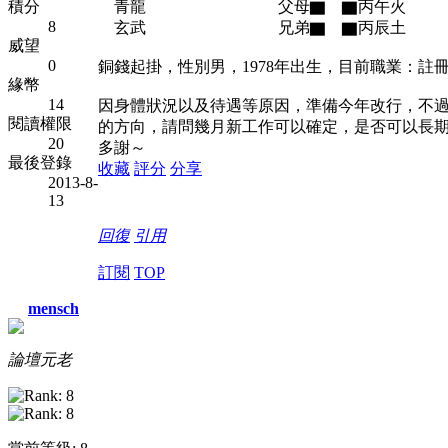
積分
青龍 父母▇ ▇丙午火 乙巳
8
玄武 兄弟▇ ▇丙辰土 乙未
威望
0
銅錢起掛，性別男，1978年出生，目前職業：註
緣幣
14
因身體狀況以及待遇等原因，準備今年改行，不
閱讀權限
的方向，請問幾月新工作可以確定，是否可以長
20
多謝～
最後登錄
收藏
評分
分享
2013-8-
13
回復
引用
訂閱
TOP
mensch
論壇元老