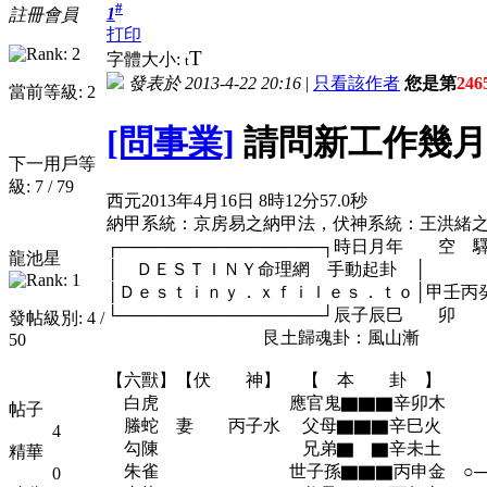
#
1
註冊會員
打印
T
字體大小:
t
發表於 2013-4-22 20:16
|
只看該作者
您是第
246
當前等級: 2
[問事業]
請問新工作幾月
下一用戶等
級: 7 / 79
西元2013年4月16日 8時12分57.0秒
納甲系統：京房易之納甲法，伏神系統：王洪緒
┌─────────────────┐時日月年 空
龍池星
│ ＤＥＳＴＩＮＹ命理網 手動起卦 │
│Ｄｅｓｔｉｎｙ．ｘｆｉｌｅｓ．ｔｏ│甲壬
└─────────────────┘辰子
發帖級別: 4 /
艮土歸魂卦：風山漸 乾金
50
【六獸】【伏 神】 【 本 卦
白虎 應官鬼▇▇▇辛卯木 辛卯
帖子
螣蛇 妻 丙子水 父母▇▇▇辛巳火 
4
勾陳 兄弟▇ ▇辛未土 辛未
精華
朱雀 世子孫▇▇▇丙申金 ○──→乙
0