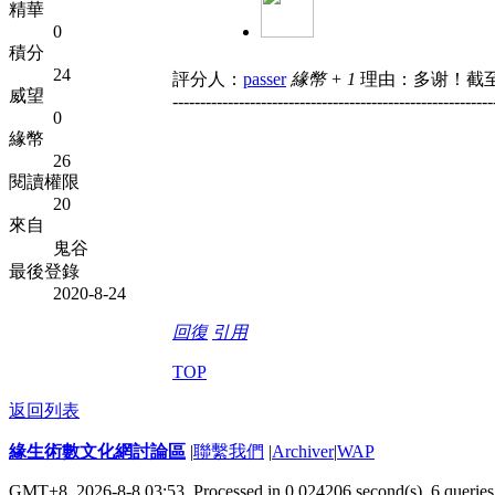
精華
0
積分
24
評分人：
passer
緣幣 + 1
理由：多谢！截
威望
----------------------------------------------------------
0
緣幣
26
閱讀權限
20
來自
鬼谷
最後登錄
2020-8-24
回復
引用
TOP
返回列表
緣生術數文化網討論區
|
聯繫我們
|
Archiver
|
WAP
GMT+8, 2026-8-8 03:53,
Processed in 0.024206 second(s), 6 queries