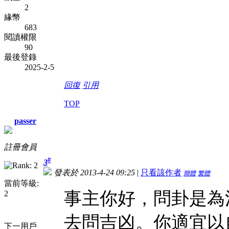
2
緣幣
683
閱讀權限
90
最後登錄
2025-2-5
回復
引用
TOP
passer
註冊會員
#
3
發表於 2013-4-24 09:25
|
只看該作者
簡體
繁體
當前等級:
事主你好，問卦是為
2
去問吉凶。你適宜以
下一用戶