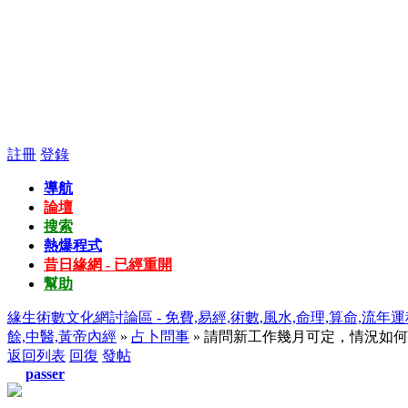
註冊
登錄
導航
論壇
搜索
熱爆程式
昔日緣網 - 已經重開
幫助
緣生術數文化網討論區 - 免費,易經,術數,風水,命理,算命,流年運
餘,中醫,黃帝內經
»
占卜問事
» 請問新工作幾月可定，情況如
返回列表
回復
發帖
passer