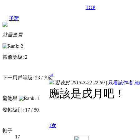
TOP
子牙
註冊會員
當前等級: 2
#
7
下一用戶等級: 23 / 79
發表於 2013-7-22 22:59
|
只看該作者
簡
應該是戌月吧！
龍池星
發帖級別: 17 / 50
1次
帖子
17