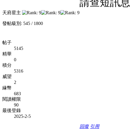
請查短訊
天府星主
發帖級別: 545 / 1800
帖子
5145
精華
0
積分
5316
威望
2
緣幣
683
閱讀權限
90
最後登錄
2025-2-5
回復
引用