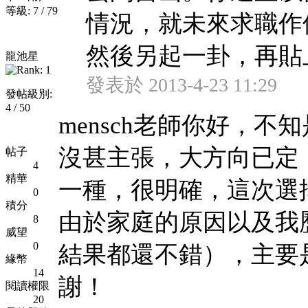
等級: 7 / 79
情況，就未來求職作
然後另起一卦，再貼
龍池星
發表於 2013-4-23 11:29
發帖級別:
4 / 50
mensch老師你好，
沒甚主張，大方向已定
帖子
4
精華
一種，很明確，這次選
0
積分
由於家庭的原因以及我
8
威望
0
結果都還不錯），主要
緣幣
14
謝！
閱讀權限
20