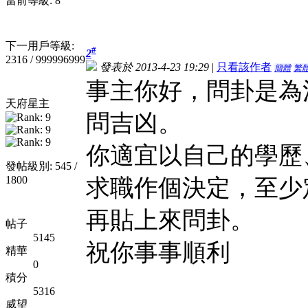
當前等級: 8
下一用戶等級:
#
2
2316 / 999996999
發表於 2013-4-23 19:29
|
只看該作者
簡體
繁
事主你好，問卦是為
天府星主
問吉凶。
你適宜以自己的學歷
發帖級別: 545 /
1800
求職作個決定，至少
再貼上來問卦。
帖子
5145
祝你事事順利
精華
0
積分
5316
威望