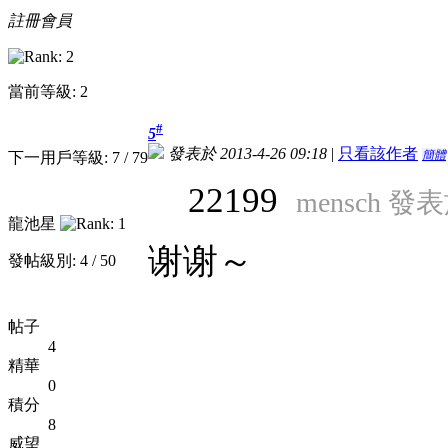
註冊會員
當前等級: 2
#
5
發表於 2013-4-26 09:18
|
只看該作者
簡體
下一用戶等級: 7 / 79
22199
mensch 發表於
龍池星
谢谢～
發帖級別: 4 / 50
帖子
4
精華
0
積分
8
威望