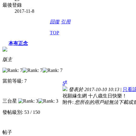
最後登錄
2017-11-8
回復
引用
TOP
本有正念
版主
當前等級: 7
#
5
發表於 2017-10-10 10:13
|
只看
祝願緣生網 十八歳生日快樂！
三台星
附件:
您所在的用戶組無法下載或
發帖級別: 53 / 150
帖子