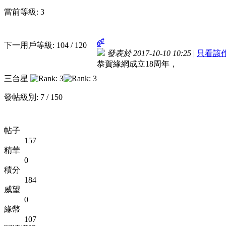
當前等級: 3
#
6
下一用戶等級: 104 / 120
發表於 2017-10-10 10:25
|
只看該
恭賀緣網成立18周年，
三台星
發帖級別: 7 / 150
帖子
157
精華
0
積分
184
威望
0
緣幣
107