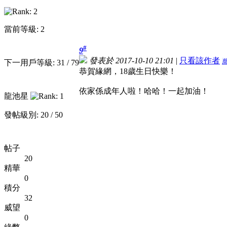
當前等級: 2
#
9
發表於 2017-10-10 21:01
|
只看該作者
下一用戶等級: 31 / 79
恭賀緣網，18歲生日快樂！
依家係成年人啦！哈哈！一起加油！
龍池星
發帖級別: 20 / 50
帖子
20
精華
0
積分
32
威望
0