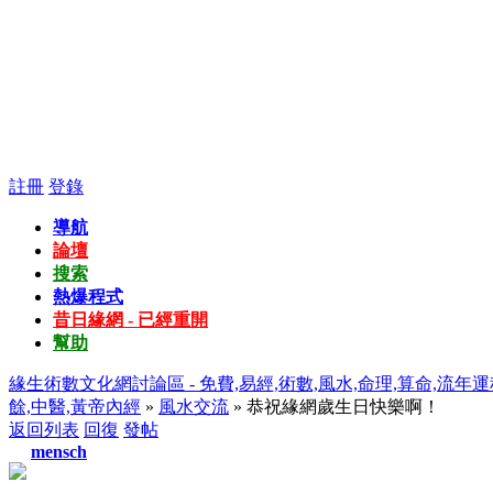
註冊
登錄
導航
論壇
搜索
熱爆程式
昔日緣網 - 已經重開
幫助
緣生術數文化網討論區 - 免費,易經,術數,風水,命理,算命,流年運
餘,中醫,黃帝內經
»
風水交流
» 恭祝緣網歲生日快樂啊！
返回列表
回復
發帖
mensch