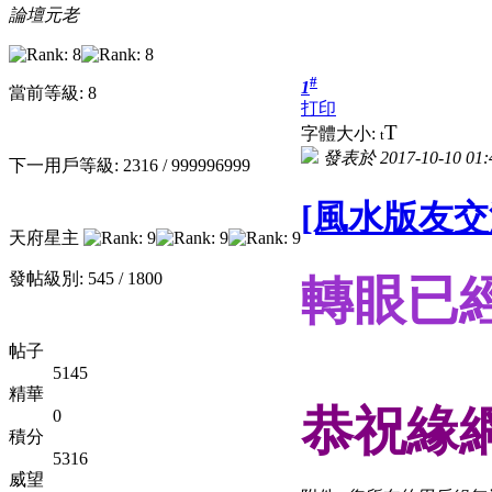
論壇元老
#
1
當前等級: 8
打印
T
字體大小:
t
發表於 2017-10-10 01:
下一用戶等級: 2316 / 999996999
[風水版友交
天府星主
發帖級別: 545 / 1800
轉眼已
帖子
5145
精華
恭祝緣
0
積分
5316
威望