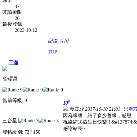
緣幣
47
閱讀權限
20
最後登錄
2023-10-12
回復
引用
TOP
千瀚
管理員
當前等級: 9
#
10
發表於 2017-10-10 21:01
|
只看
因為緣網，結了多少善緣，感恩
三台星
祝緣網18歳生日快樂!! &#127874;&#1
感謝站長~
發帖級別: 73 / 150