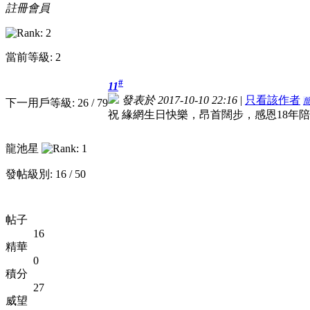
註冊會員
當前等級: 2
#
11
發表於 2017-10-10 22:16
|
只看該作者
下一用戶等級: 26 / 79
祝 緣網生日快樂，昂首闊步，感恩18年
龍池星
發帖級別: 16 / 50
帖子
16
精華
0
積分
27
威望