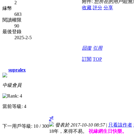
附件:
您所在的用戶組無
2
收藏
評分
分享
緣幣
683
閱讀權限
90
最後登錄
2025-2-5
回復
引用
訂閱
TOP
supralex
中級會員
當前等級: 4
#
2
發表於 2017-10-10 08:57
|
只看該作者
下一用戶等級: 10 / 300
18年，來得不易。
祝緣網生日快樂。