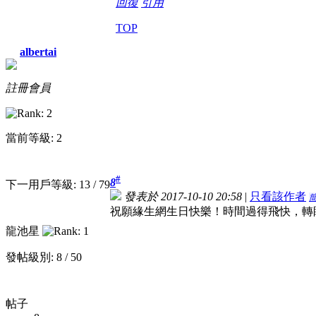
回復
引用
TOP
albertai
註冊會員
當前等級: 2
#
8
下一用戶等級: 13 / 79
發表於 2017-10-10 20:58
|
只看該作者
祝願緣生網生日快樂！時間過得飛快，轉
龍池星
發帖級別: 8 / 50
帖子