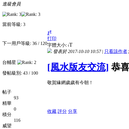
進級會員
當前等級: 3
#
1
打印
下一用戶等級: 36 / 120
T
字體大小:
t
發表於 2017-10-10 10:57
|
只看該作者
台輔星
[風水版友交流]
恭喜
發帖級別: 43 / 100
敬賀緣網歲歲有今朝！
帖子
93
精華
0
收藏
評分
分享
積分
116
威望