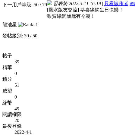
發表於 2022-3-11 16:19
|
只看該作者
簡
下一用戶等級: 50 / 79
[風水版友交流] 恭喜緣網生日快樂！
敬賀緣網歲歲有今朝！
龍池星
發帖級別: 39 / 50
帖子
39
精華
0
積分
51
威望
0
緣幣
49
閱讀權限
20
最後登錄
2022-4-1