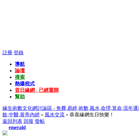
註冊
登錄
導航
論壇
搜索
熱爆程式
昔日緣網 - 已經重開
幫助
緣生術數文化網討論區 - 免費,易經,術數,風水,命理,算命,流年運
餘,中醫,黃帝內經
»
風水交流
» 恭喜緣網生日快樂！
返回列表
回復
發帖
emerald