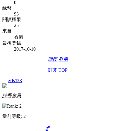
0
緣幣
93
閱讀權限
25
來自
香港
最後登錄
2017-10-10
回復
引用
訂閱
TOP
ztfs123
註冊會員
當前等級: 2
#
2