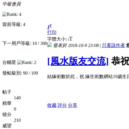
中級會員
當前等級: 4
#
1
打印
T
字體大小:
t
下一用戶等級: 10 / 300
發表於 2018-10-9 23:08
|
只看該作者
[風水版友交流]
恭祝
台輔星
發帖級別: 90 / 100
結緣術數於此，祝 緣生術數網站19歲生日
帖子
140
精華
收藏
評分
分享
0
積分
210
威望