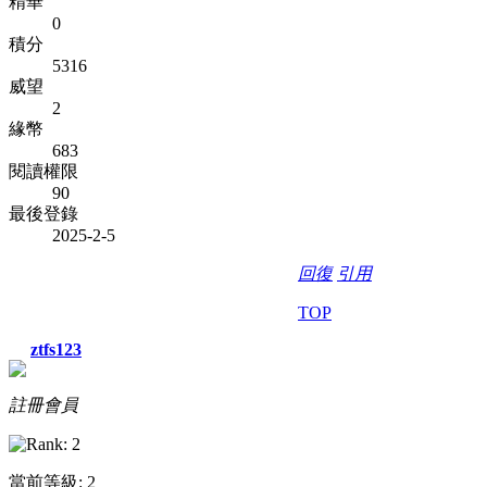
精華
0
積分
5316
威望
2
緣幣
683
閱讀權限
90
最後登錄
2025-2-5
回復
引用
TOP
ztfs123
註冊會員
當前等級: 2