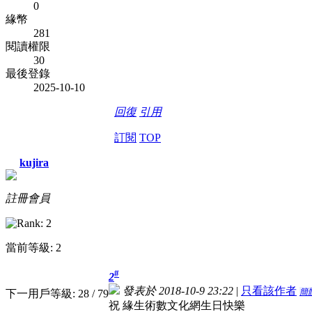
0
緣幣
281
閱讀權限
30
最後登錄
2025-10-10
回復
引用
訂閱
TOP
kujira
註冊會員
當前等級: 2
#
2
發表於 2018-10-9 23:22
|
只看該作者
簡
下一用戶等級: 28 / 79
祝 緣生術數文化網生日快樂