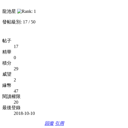
龍池星
發帖級別: 17 / 50
帖子
17
精華
0
積分
29
威望
2
緣幣
47
閱讀權限
20
最後登錄
2018-10-10
回復
引用