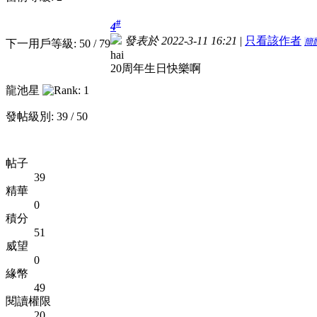
#
4
發表於 2022-3-11 16:21
|
只看該作者
簡
下一用戶等級: 50 / 79
hai
20周年生日快樂啊
龍池星
發帖級別: 39 / 50
帖子
39
精華
0
積分
51
威望
0
緣幣
49
閱讀權限
20