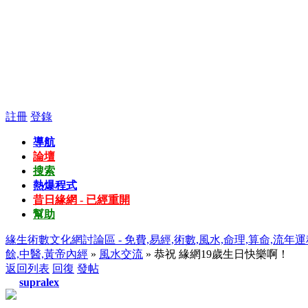
註冊
登錄
導航
論壇
搜索
熱爆程式
昔日緣網 - 已經重開
幫助
緣生術數文化網討論區 - 免費,易經,術數,風水,命理,算命,流年運
餘,中醫,黃帝內經
»
風水交流
» 恭祝 緣網19歲生日快樂啊！
返回列表
回復
發帖
supralex