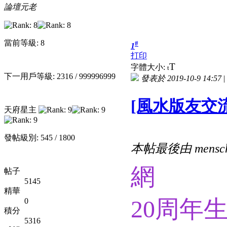
論壇元老
當前等級: 8
#
1
打印
T
字體大小:
t
下一用戶等級: 2316 / 999996999
發表於 2019-10-9 14:57
|
[風水版友交流
天府星主
發帖級別: 545 / 1800
本帖最後由 mensch 
網
帖子
5145
精華
20周年
0
積分
5316