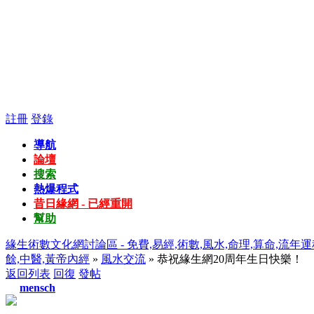
註冊
登錄
導航
論壇
搜索
熱爆程式
昔日緣網 - 已經重開
幫助
緣生術數文化網討論區 - 免費,易經,術數,風水,命理,算命,流年運
餘,中醫,黃帝內經
»
風水交流
» 恭祝緣生網20周年生日快樂！
返回列表
回復
發帖
mensch