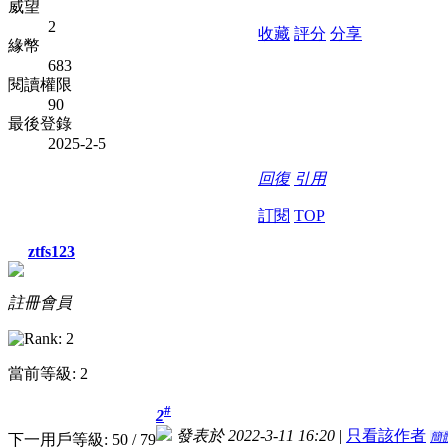
威望
2
收藏
評分
分享
緣幣
683
閱讀權限
90
最後登錄
2025-2-5
回復
引用
訂閱
TOP
ztfs123
註冊會員
當前等級: 2
#
2
發表於 2022-3-11 16:20
|
只看該作者
簡
下一用戶等級: 50 / 79