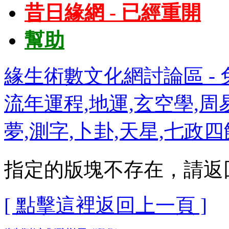
昔日緣網 - 已經重開
幫助
緣生術數文化網討論區 - 免
流年運程,地運,玄空學,周易
夢,測字,卜卦,天星,七政
指定的版塊不存在，請返
[ 點擊這裡返回上一頁 ]