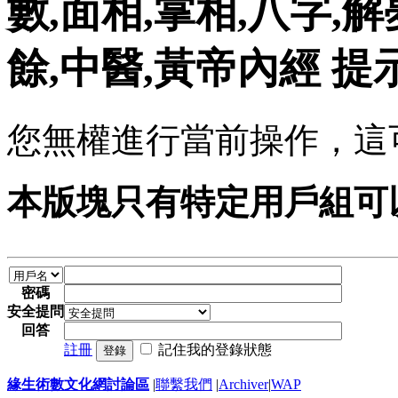
數,面相,掌相,八字,解
餘,中醫,黃帝內經 提
您無權進行當前操作，這
本版塊只有特定用戶組可
密碼
安全提問
回答
註冊
記住我的登錄狀態
登錄
緣生術數文化網討論區
|
聯繫我們
|
Archiver
|
WAP