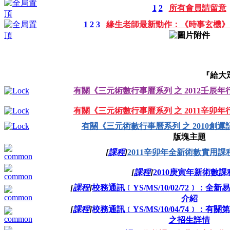
1
2
所有會員請留意
1
2
3
緣生老師最新勁作：《時事玄機》
『給大
有關《三元術數行事曆系列 之 2012壬辰
有關《三元術數行事曆系列 之 2011辛卯
有關《三元術數行事曆系列 之 2010創運
版塊主題
[
課程
]
2011辛卯年全新術數實用課
[
課程
]
2010庚寅年新術數
[
課程
]
校務通訊﹝YS/MS/10/02/72﹞：
介紹
[
課程
]
校務通訊﹝YS/MS/10/04/74﹞：
之招生詳情