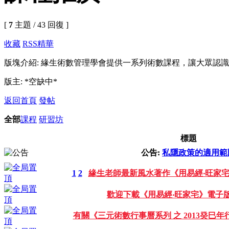
[
7
主題 / 43 回復 ]
收藏
RSS
精華
版塊介紹: 緣生術數管理學會提供一系列術數課程，讓大眾認
版主: *空缺中*
返回首頁
發帖
全部
課程
研習坊
標題
公告:
私隱政策的適用範
1
2
緣生老師最新風水著作《用易經‧旺家
歡迎下載《用易經‧旺家宅》電子
有關《三元術數行事曆系列 之 2013癸巳