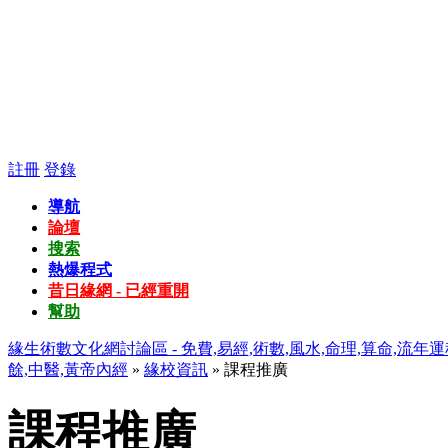
註冊
登錄
導航
論壇
搜索
熱爆程式
昔日緣網 - 已經重開
幫助
緣生術數文化網討論區 - 免費,易經,術數,風水,命理,算命,流年運
餘,中醫,黃帝內經
»
緣校資訊
» 課程推廣
課程推廣