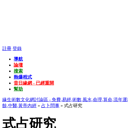
註冊
登錄
導航
論壇
搜索
熱爆程式
昔日緣網 - 已經重開
幫助
緣生術數文化網討論區 - 免費,易經,術數,風水,命理,算命,流年運
餘,中醫,黃帝內經
»
占卜問事
» 式占研究
式占研究