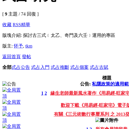
[
9
主題 / 74 回復 ]
收藏
RSS
精華
版塊介紹: 探討古三式﹝太乙、奇門及六壬﹞運用的專區
版主:
怀予
,
tkm
返回首頁
發帖
全部
式占公告
式占入門
式占推斷
式占個案
式占古賦
標題
公告:
私隱政策的適用範
1
2
緣生老師最新風水著作《用易經‧旺家
歡迎下載《用易經‧旺家宅》電子
有關《三元術數行事曆系列 之 201