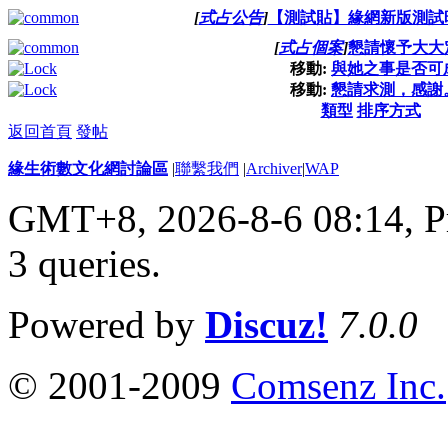
[
式占公告
]
【測試貼】緣網新版測試
[
式占個案
]
懇請懷予大大
移動:
與她之事是否可
移動:
懇請求測，感謝
類型
排序方式
返回首頁
發帖
緣生術數文化網討論區
|
聯繫我們
|
Archiver
|
WAP
GMT+8, 2026-8-6 08:14,
P
3 queries
.
Powered by
Discuz!
7.0.0
© 2001-2009
Comsenz Inc.