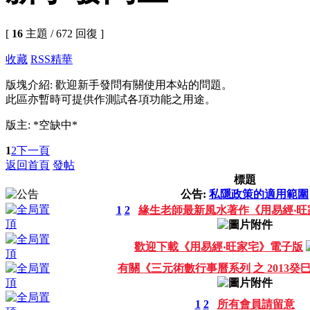
[
16
主題 / 672 回復 ]
收藏
RSS
精華
版塊介紹: 歡迎新手發問有關使用本站的問題。
此區亦暫時可提供作測試各項功能之用途。
版主: *空缺中*
1
2
下一頁
返回首頁
發帖
標題
公告:
私隱政策的適用範圍
1
2
緣生老師最新風水著作《用易經‧旺
歡迎下載《用易經‧旺家宅》電子版
有關《三元術數行事曆系列 之 2013
1
2
所有會員請留意