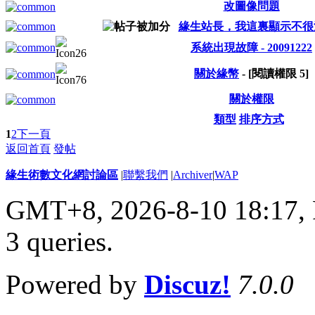
改圖像問題
緣生站長，我這裏顯示不很
系統出現故障 - 20091222
關於緣幣
- [閱讀權限
5
]
關於權限
類型
排序方式
1
2
下一頁
返回首頁
發帖
緣生術數文化網討論區
|
聯繫我們
|
Archiver
|
WAP
GMT+8, 2026-8-10 18:17,
3 queries
.
Powered by
Discuz!
7.0.0