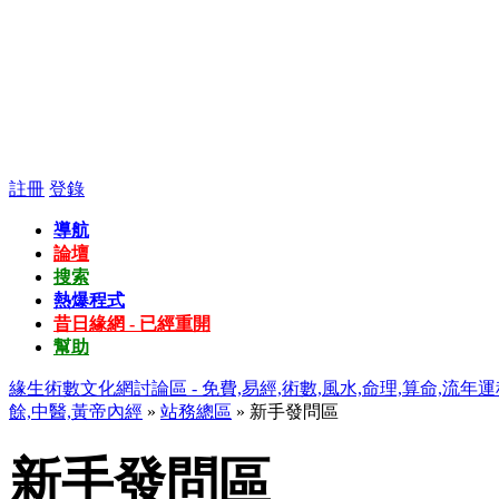
註冊
登錄
導航
論壇
搜索
熱爆程式
昔日緣網 - 已經重開
幫助
緣生術數文化網討論區 - 免費,易經,術數,風水,命理,算命,流年運
餘,中醫,黃帝內經
»
站務總區
» 新手發問區
新手發問區