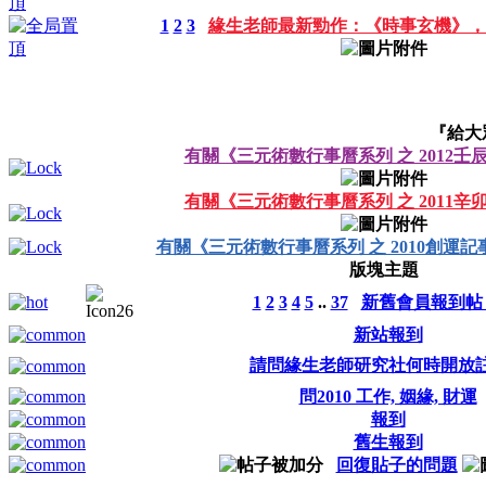
1
2
3
緣生老師最新勁作：《時事玄機》，
『給大
有關《三元術數行事曆系列 之 2012
有關《三元術數行事曆系列 之 2011
有關《三元術數行事曆系列 之 2010創運記
版塊主題
1
2
3
4
5
..
37
新舊會員報到帖 
新站報到
請問緣生老師研究社何時開放
問2010 工作, 姻緣, 財運
報到
舊生報到
回復貼子的問題