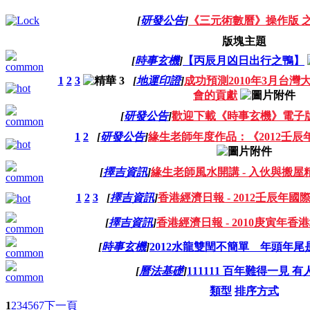
[
研發公告
]
《三元術數曆》操作版 
版塊主題
[
時事玄機
]
【丙辰月凶日出行之鴨】
1
2
3
[
地運印證
]
成功預測2010年3月台灣
會的貢獻
[
研發公告
]
歡迎下載《時事玄機》電子
1
2
[
研發公告
]
緣生老師年度作品：《2012壬
[
擇吉資訊
]
緣生老師風水開講 - 入伙與搬屋
1
2
3
[
擇吉資訊
]
香港經濟日報 - 2012壬辰年國
[
擇吉資訊
]
香港經濟日報 - 2010庚寅年香
[
時事玄機
]
2012水龍雙閏不簡單 年頭年尾
[
曆法基礎
]
111111 百年難得一見 
類型
排序方式
1
2
3
4
5
6
7
下一頁