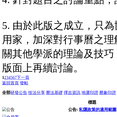
5. 由於此版之成立，只
用家，加深對行事曆之理
關其他學派的理論及技巧
版面上再續討論。
1
2
3
4
5
6
7
下一頁
返回首頁
發帖
全部
研發公告
技法分享
曆法基礎
擇吉資訊
地運印證
曆象印證
標題
公告:
私隱政策的適用範圍