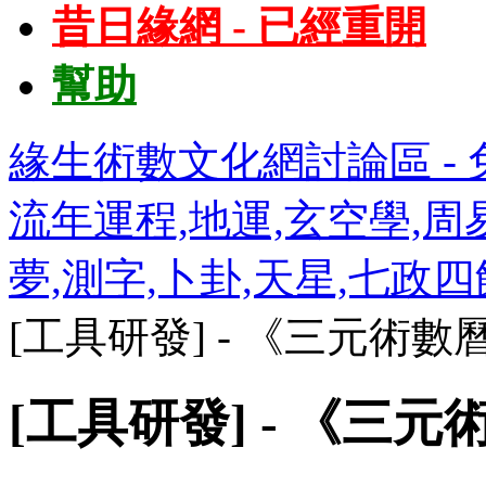
昔日緣網 - 已經重開
幫助
緣生術數文化網討論區 - 免
流年運程,地運,玄空學,周易
夢,測字,卜卦,天星,七政
[工具研發] - 《三元術數
[工具研發] - 《三