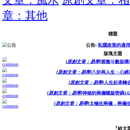
章：其他
標題
公告:
私隱政策的適
版塊主題
[
原創文章：易學
]
紫微斗數架構
[
原創文章：易學
]
八卦與人生：心經
[
原創文章：易學
]
人生起承轉
[
原創文章：易學
]
神秘的兩儀螺旋密碼14285
[
原創文章：易學
]
太極生兩儀，兩儀
『給大