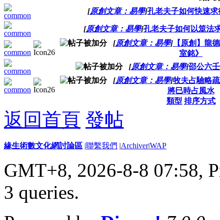
[
原創文章：易學
]
孔老夫子如何快速求
[
原創文章：易學
]
孔老夫子如何以筮法求
[
原創文章：易學
]
【原創】龍德
室銘》
[
原創文章：易學
]
邵公六壬
[
原創文章：易學
]
牧夫占驗略疏
將巳時占風水
類型
排序方式
返回首頁
發帖
緣生術數文化網討論區
|
聯繫我們
|
Archiver
|
WAP
GMT+8, 2026-8-8 07:58,
P
3 queries
.