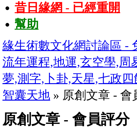
昔日緣網 - 已經重開
幫助
緣生術數文化網討論區 - 免
流年運程,地運,玄空學,周易
夢,測字,卜卦,天星,七政
智囊天地
» 原創文章 - 
原創文章 - 會員評分