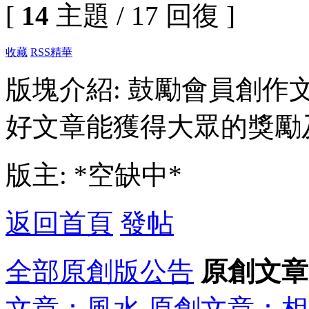
[
14
主題 / 17 回復 ]
收藏
RSS
精華
版塊介紹: 鼓勵會員創
好文章能獲得大眾的獎勵
版主: *空缺中*
返回首頁
發帖
全部
原創版公告
原創文章
文章：風水
原創文章：相