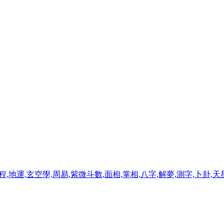
程,地運,玄空學,周易,紫微斗數,面相,掌相,八字,解夢,測字,卜卦,