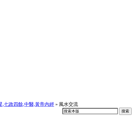
天星,七政四餘,中醫,黃帝內經
» 風水交流
搜索