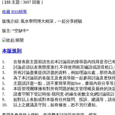
[
235
主題 / 3697 回復 ]
收藏
RSS
精華
版塊介紹: 風水學問博大精深，一起分享經驗
版主: *空缺中*
本版規則
1. 在發表新主題前請先在本討論區的搜尋器內找尋是否已有
2. 討論必須以友善態度進行,不得使用粗言穢語或諧音粗口
3. 所有討論盡量提供詳盡的資料，例如理論出處，那些為
4. 為了本討論區的各版主及會員等能一起參與討論及更快得
5. 主題請詳盡一點，請不要簡單用如See，書籍內容分享
6. 本區管理團隊擁有對所有問題的帖文管理權及最終的決定
7. 請遵守閣下登記時按-我同意-的緣生術數文化網討論區
9. 如對以上各點或對本版有任何疑問、投訴、建議等，請
10. 以上之建議及守則，如有修改，恕不另行通知。
希望各會員按上發帖，免浪費本討論區的資源，感謝。