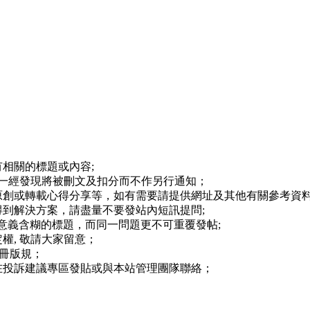
相關的標題或內容;
,一經發現將被刪文及扣分而不作另行通知；
原創或轉載心得分享等，如有需要請提供網址及其他有關參考資料
到解決方案，請盡量不要發站內短訊提問;
等意義含糊的標題，而同一問題更不可重覆發帖;
權, 敬請大家留意；
註冊版規；
在投訴建議專區發貼或與本站管理團隊聯絡；