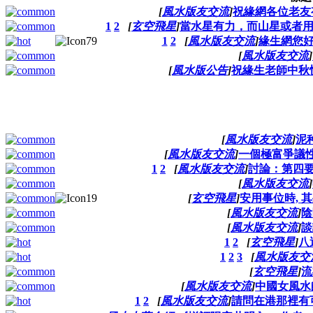
[
風水版友交流
]
祝緣網各位老友
1
2
[
玄空飛星
]
當水星有力，而山星或者
1
2
[
風水版友交流
]
緣生網您好
[
風水版友交流
]
[
風水版公告
]
祝緣生老師中秋
[
風水版友交流
]
泥
[
風水版友交流
]
一個極富爭議
1
2
[
風水版友交流
]
討論：第四
[
風水版友交流
]
[
玄空飛星
]
安用事位時, 
[
風水版友交流
]
陰
[
風水版友交流
]
談
1
2
[
玄空飛星
]
八
1
2
3
[
風水版友交
[
玄空飛星
]
流
[
風水版友交流
]
中國女風水
1
2
[
風水版友交流
]
請問在港那裡有