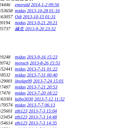
24446
emerald
2014-1-2 09:56
/
53658
midas
2013-10-28 01:16
/
63057
Odi
2013-10-15 01:31
20194
midas
2013-9-21 20:21
25737
緣生
2013-9-20 23:32
19248
midas
2013-9-16 15:23
20742
mensch
2013-8-26 15:51
/
52441
midas
2013-7-31 01:22
18532
midas
2013-7-31 00:40
/
29001
jinglan99
2013-7-24 15:01
17497
midas
2013-7-21 20:53
17470
midas
2013-7-20 18:22
/
63301
laibo3030
2013-7-12 11:32
/
70574
midas
2013-7-7 06:13
/
25601
ztfs123
2013-7-3 15:04
/
23454
ztfs123
2013-7-3 14:48
/
54614
ztfs123
2013-7-3 14:35