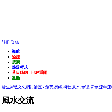
註冊
登錄
導航
論壇
搜索
熱爆程式
昔日緣網 - 已經重開
幫助
緣生術數文化網討論區 - 免費,易經,術數,風水,命理,算命,流年運
風水交流