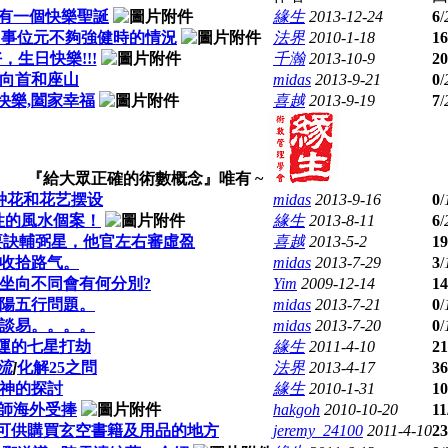
有一個快樂聖誕
緣生
2013-12-24
6
/
用事位元不夠強健時的情況
法界
2010-1-18
16
，生日快樂!!!
千瀚
2013-10-9
20
向首和座山
midas
2013-9-21
0
/
快樂,闔家幸福
喜越
2013-9-19
7
/
『給大眾正確的術數概念』唯有 ~
种花和花艺摆设
midas
2013-9-16
0
/
性的風水個案！
緣生
2013-8-11
6
/
要訣輔弼星，他官左右審虛盈
喜越
2013-5-2
19
收拾路气。
midas
2013-7-29
3
/
其坐向不同會有何分別?
Yim
2009-12-14
14
陽五行問題。
midas
2013-7-21
0
/
談易。。。。
midas
2013-7-20
0
/
運的七星打劫
緣生
2011-4-10
21
流
]
化解25之問
法界
2013-4-17
36
神的探討
緣生
2010-1-31
10
師海外受捧
hakgoh
2010-10-20
11
可供購買玄空書籍及用品的地方
jeremy_24100
2011-4-10
23