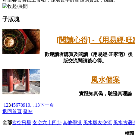
子版塊
[閱讀心得] -《用易經‧
歡迎讀者購買及閱讀《用易經‧旺家宅》後
版交流閱讀後心得。
風水個案
實踐知真偽，驗證真理論
1
2
3
4
5
6
7
8
9
10
... 13
下一頁
返回首頁
發帖
全部
玄空飛星
玄空六十四卦
其他學派
風水版友交流
風水古著
標題