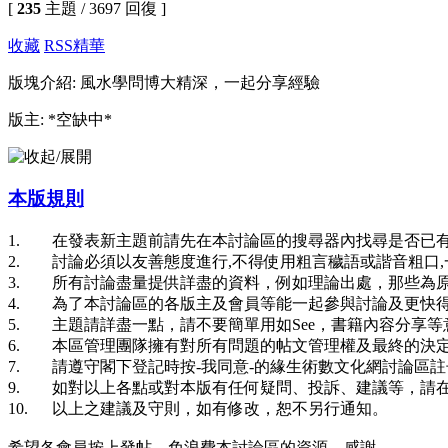
[
235
主題 / 3697 回復 ]
收藏
RSS
精華
版塊介紹: 風水學問博大精深，一起分享經驗
版主: *空缺中*
本版規則
1. 在發表新主題前請先在本討論區的搜尋器內找尋是否已有
2. 討論必須以友善態度進行,不得使用粗言穢語或諧音粗口
3. 所有討論盡量提供詳盡的資料，例如理論出處，那些為
4. 為了本討論區的各版主及會員等能一起參與討論及更快得
5. 主題請詳盡一點，請不要簡單用如See，書籍內容分享
6. 本區管理團隊擁有對所有問題的帖文管理權及最終的決定
7. 請遵守閣下登記時按-我同意-的緣生術數文化網討論區
9. 如對以上各點或對本版有任何疑問、投訴、建議等，請
10. 以上之建議及守則，如有修改，恕不另行通知。
希望各會員按上發帖，免浪費本討論區的資源，感謝。