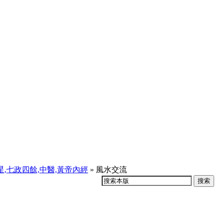
天星,七政四餘,中醫,黃帝內經
» 風水交流
搜索