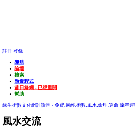
註冊
登錄
導航
論壇
搜索
熱爆程式
昔日緣網 - 已經重開
幫助
緣生術數文化網討論區 - 免費,易經,術數,風水,命理,算命,流年運
風水交流