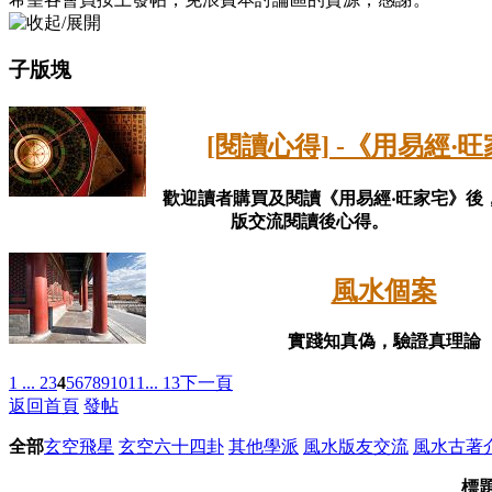
子版塊
[閱讀心得] -《用易經‧
歡迎讀者購買及閱讀《用易經‧旺家宅》後
版交流閱讀後心得。
風水個案
實踐知真偽，驗證真理論
1 ...
2
3
4
5
6
7
8
9
10
11
... 13
下一頁
返回首頁
發帖
全部
玄空飛星
玄空六十四卦
其他學派
風水版友交流
風水古著
標