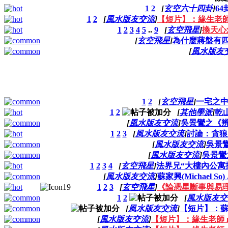
1
2
[
玄空六十四卦
]
6
1
2
[
風水版友交流
]
【短片】：緣生老師
1
2
3
4
5
..
9
[
玄空飛星
]
換天心
[
玄空飛星
]
為什麼蔣盤有
[
風水版友
1
2
[
玄空飛星
]
一宅之
1
2
[
其他學派
]
乾
[
風水版友交流
]
吳景鸞之《
1
2
3
[
風水版友交流
]
討論：貪狼
[
風水版友交流
]
吳景
[
風水版友交流
]
吳景鸞
1
2
3
4
[
玄空飛星
]
法界兄“大樓內公寓
[
風水版友交流
]
蘇家興(Michael 
1
2
3
[
玄空飛星
]
《論憑星斷事與易理
1
2
[
風水版友交
[
風水版友交流
]
【短片】：蘇家興
[
風水版友交流
]
【短片】：緣生老師 