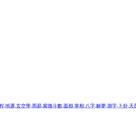
程,地運,玄空學,周易,紫微斗數,面相,掌相,八字,解夢,測字,卜卦,