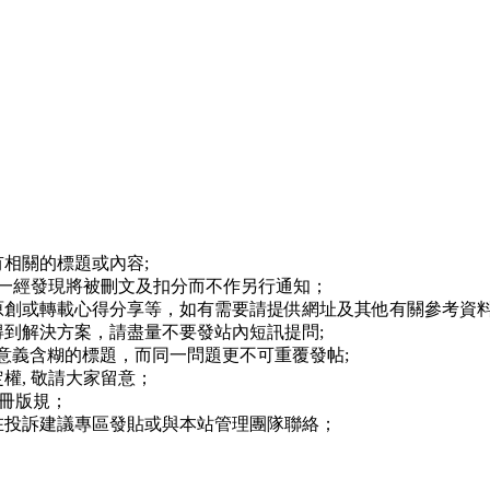
相關的標題或內容;
,一經發現將被刪文及扣分而不作另行通知；
原創或轉載心得分享等，如有需要請提供網址及其他有關參考資料
到解決方案，請盡量不要發站內短訊提問;
等意義含糊的標題，而同一問題更不可重覆發帖;
權, 敬請大家留意；
註冊版規；
在投訴建議專區發貼或與本站管理團隊聯絡；