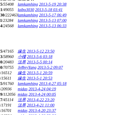
25
/
55408
lamkamhing
2013-5-19 20:38
21
/
49055
laibo3030
2013-5-18 03:41
130
/
222463
lamkamhing
2013-5-17 06:49
11
/
23284
lamkamhing
2013-5-13 07:00
14
/
24568
lamkamhing
2013-5-13 06:33
15
/
47165
緣生
2013-5-12 23:50
23
/
58960
小樓
2013-5-6 03:18
10
/
20483
法界
2013-5-5 00:14
30
/
70755
JeffreyYang
2013-5-2 09:07
0
/
16512
緣生
2013-5-1 20:59
0
/
15611
緣生
2013-5-1 20:53
45
/
91760
lamkamhing
2013-4-27 05:18
8
/
20936
midas
2013-4-24 04:19
39
/
112056
midas
2013-4-24 00:05
17
/
45114
法界
2013-4-22 23:20
1
/
17191
法界
2013-4-21 11:00
3
/
16701
midas
2013-4-20 23:37