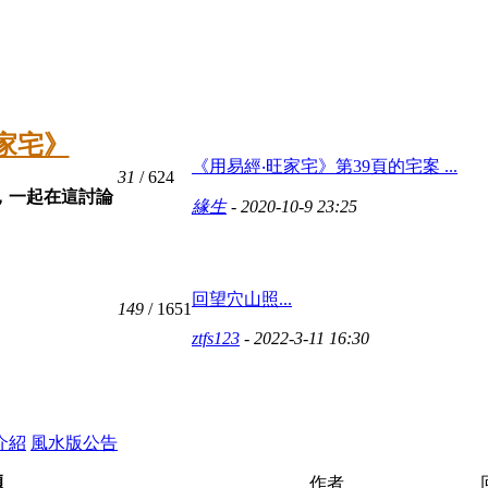
旺家宅》
《用易經‧旺家宅》第39頁的宅案 ...
31
/ 624
，一起在這討論
緣生
- 2020-10-9 23:25
回望穴山照...
149
/ 1651
ztfs123
- 2022-3-11 16:30
介紹
風水版公告
題
作者