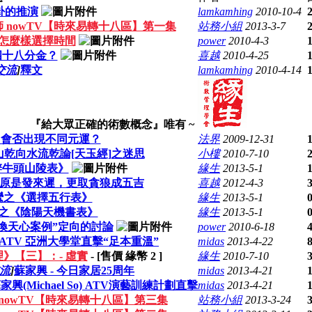
4卦的推演
lamkamhing
2010-10-4
 nowTV【時來易轉十八區】第一集
站務小組
2013-3-7
怎麼樣選擇時間
power
2010-4-3
四十八分金？
喜越
2010-4-25
交流
]
釋文
lamkamhing
2010-4-14
『給大眾正確的術數概念』唯有 ~
中會否出現不同元運？
法界
2009-12-31
山乾向水流乾論[天玉經]之迷思
小樓
2010-7-10
辨牛頭山陵表》
緣生
2013-5-1
原是發來遲，更取貪狼成五吉
喜越
2012-4-3
鸞之《選擇五行表》
緣生
2013-5-1
之《陰陽天機書表》
緣生
2013-5-1
換天心案例”定向的討論
power
2010-6-18
So) ATV 亞洲大學堂直擊“足本重溫”
midas
2013-4-22
》【三】：- 虛實
- [售價 緣幣
2
]
緣生
2010-7-10
流
]
蘇家興 - 今日家居25周年
midas
2013-4-21
(Michael So) ATV演藝訓練計劃直擊
midas
2013-4-21
nowTV【時來易轉十八區】第三集
站務小組
2013-3-24