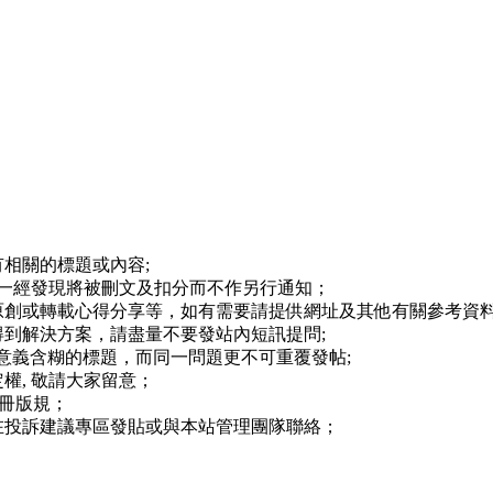
相關的標題或內容;
,一經發現將被刪文及扣分而不作另行通知；
原創或轉載心得分享等，如有需要請提供網址及其他有關參考資料
到解決方案，請盡量不要發站內短訊提問;
等意義含糊的標題，而同一問題更不可重覆發帖;
權, 敬請大家留意；
註冊版規；
在投訴建議專區發貼或與本站管理團隊聯絡；