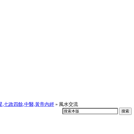
天星,七政四餘,中醫,黃帝內經
» 風水交流
搜索