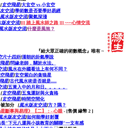
[
玄空飛星
]
大玄空 vs 小玄空
友交流
]
學術數是否要學好易經
風水版友交流
]
聚氣深淺
水版友交流
]
[[[ 踏上風水師之路 ]]] ~~~心情交流
風水版友交流
]
什麼是風煞？
『給大眾正確的術數概念』唯有 ~
空六十四卦
]
漢朝的卦氣學說
飛星
]
問緣老師﹐關於水法。
交流
]
風水在外國看法上有何不同？
空飛星
]
玄空紫白的貪狼星
飛星
]
古代風水術是否就是.....
交流
]
五黃入中的月和日。。。。。
[
玄空飛星
]
五鬼運財與火貪格
[
玄空飛星
]
時間空間化
[
風水版友交流
]
方？隅？
星斷事與易理》【二】：- 心眼
- [售價 緣幣
2
]
風水版友交流
]
如何能學好射覆
站長"下元八運與小孩教育的關聯"一文有感