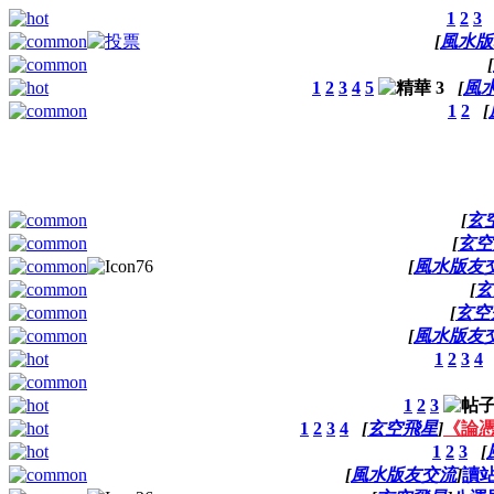
1
2
3
[
風水版
[
1
2
3
4
5
[
風
1
2
[
[
玄
[
玄空
[
風水版友
[
玄
[
玄空
[
風水版友
1
2
3
4
1
2
3
1
2
3
4
[
玄空飛星
]
《論憑
1
2
3
[
[
風水版友交流
]
讀