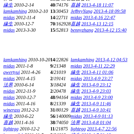
緣生
2010-2-14
40
/
74176
喜越
2013-4-18 11:07
lamkamhing
2010-2-10
13
/
30453
JeffreyYang
2013-4-18 09:58
midas
2012-11-4
14
/
22711
midas
2013-4-16 22:47
緣生
2010-12-7
70
/
162928
喜越
2013-4-13 12:15
midas
2013-3-30
15
/
52813
bennyzhang
2013-4-12 15:40
lamkamhing
2010-10-20
14
/
22826
lamkamhing
2013-4-12 04:53
midas
2011-1-8
9
/
21348
midas
2013-4-11 22:29
qwertyui
2011-4-26
4
/
21019
緣生
2013-4-11 01:06
midas
2011-4-15
2
/
19141
midas
2013-4-9 23:27
法界
2010-6-14
3
/
18424
緣生
2013-4-9 23:12
midas
2012-11-9
2
/
20478
緣生
2013-4-9 23:03
midas
2010-12-7
48
/
94164
midas
2013-4-9 23:00
midas
2011-4-16
8
/
21339
緣生
2013-4-9 11:46
winerass
2012-2-3
31
/
80129
喜越
2013-4-9 10:41
緣生
2010-6-22
56
/
140009
midas
2013-4-9 01:13
喜越
2011-4-16
38
/
74050
法界
2013-4-8 01:04
lightegg
2010-12-2
11
/
21875
lightegg
2013-4-7 22:56