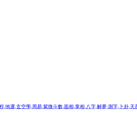
程,地運,玄空學,周易,紫微斗數,面相,掌相,八字,解夢,測字,卜卦,