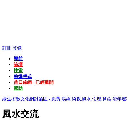
註冊
登錄
導航
論壇
搜索
熱爆程式
昔日緣網 - 已經重開
幫助
緣生術數文化網討論區 - 免費,易經,術數,風水,命理,算命,流年運
風水交流