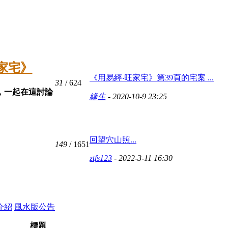
旺家宅》
《用易經‧旺家宅》第39頁的宅案 ...
31
/ 624
，一起在這討論
緣生
- 2020-10-9 23:25
回望穴山照...
149
/ 1651
ztfs123
- 2022-3-11 16:30
介紹
風水版公告
標題