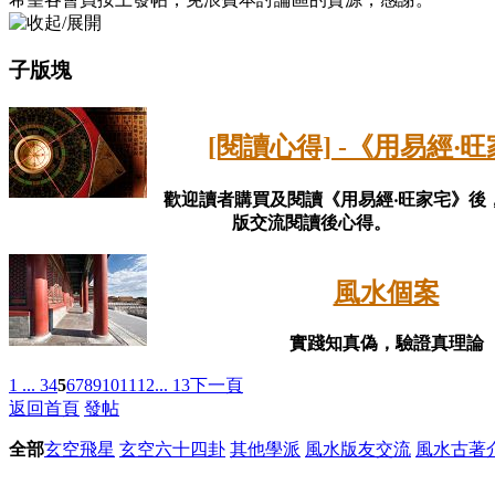
子版塊
[閱讀心得] -《用易經‧
歡迎讀者購買及閱讀《用易經‧旺家宅》後
版交流閱讀後心得。
風水個案
實踐知真偽，驗證真理論
1 ...
3
4
5
6
7
8
9
10
11
12
... 13
下一頁
返回首頁
發帖
全部
玄空飛星
玄空六十四卦
其他學派
風水版友交流
風水古著