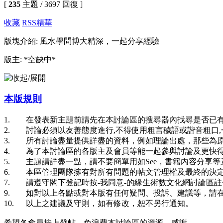
[
235
主題 / 3697 回復 ]
收藏
RSS
精華
版塊介紹: 風水學問博大精深，一起分享經驗
版主: *空缺中*
本版規則
1. 在發表新主題前請先在本討論區的搜尋器內找尋是否已有
2. 討論必須以友善態度進行,不得使用粗言穢語或諧音粗口
3. 所有討論盡量提供詳盡的資料，例如理論出處，那些為
4. 為了本討論區的各版主及會員等能一起參與討論及更快得
5. 主題請詳盡一點，請不要簡單用如See，書籍內容分享
6. 本區管理團隊擁有對所有問題的帖文管理權及最終的決定
7. 請遵守閣下登記時按-我同意-的緣生術數文化網討論區
9. 如對以上各點或對本版有任何疑問、投訴、建議等，請
10. 以上之建議及守則，如有修改，恕不另行通知。
希望各會員按上發帖，免浪費本討論區的資源，感謝。