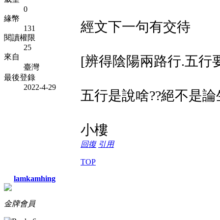
0
緣幣
經文下一句有交待
131
閱讀權限
25
來自
[辨得陰陽兩路行.五行要分明
臺灣
最後登錄
2022-4-29
五行是說啥??絕不是論生剋!..
小樓
回復
引用
TOP
lamkamhing
金牌會員