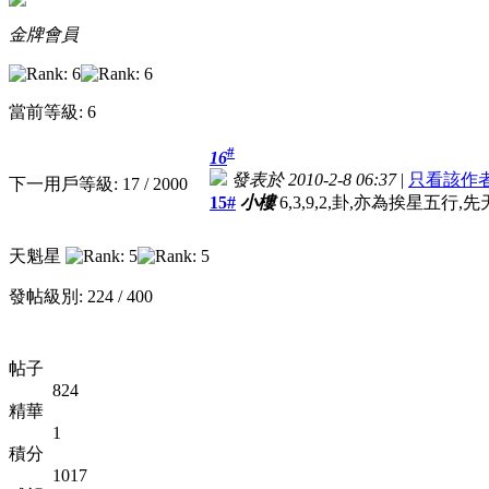
金牌會員
當前等級: 6
#
16
發表於 2010-2-8 06:37
|
只看該作
下一用戶等級: 17 / 2000
15#
小樓
6,3,9,2,卦,亦為挨星五
天魁星
發帖級別: 224 / 400
帖子
824
精華
1
積分
1017