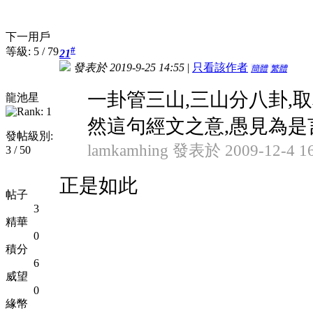
下一用戶
#
等級: 5 / 79
21
發表於 2019-9-25 14:55
|
只看該作者
簡體
繁體
一卦管三山,三山分八卦,
龍池星
然這句經文之意,愚見為是
發帖級別:
lamkamhing 發表於 2009-12-4 16
3 / 50
正是如此
帖子
3
精華
0
積分
6
威望
0
緣幣