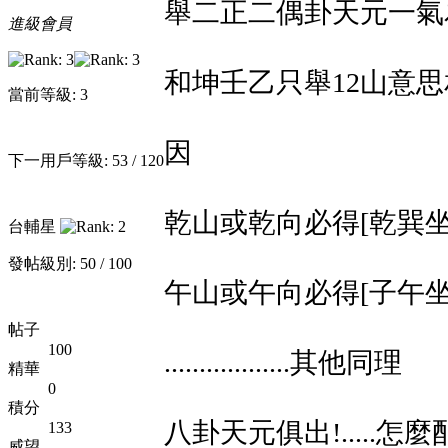
舉二正二偶卦天元一氣
進級會員
和坤壬乙只舉12山意思
當前等級: 3
因
下一用戶等級: 53 / 120
乾山或乾向必得[乾巽坐
台輔星
發帖級別: 50 / 100
午山或午向必得[子午坐
帖子
100
..................其他同理
精華
0
積分
八卦天元俱出!.....怎麼配
133
威望