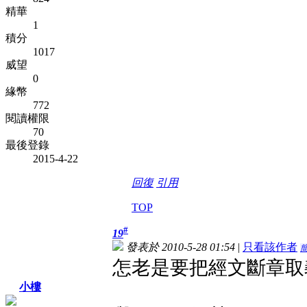
精華
1
積分
1017
威望
0
緣幣
772
閱讀權限
70
最後登錄
2015-4-22
回復
引用
TOP
#
19
發表於 2010-5-28 01:54
|
只看該作者
怎老是要把經文斷章取義
小樓