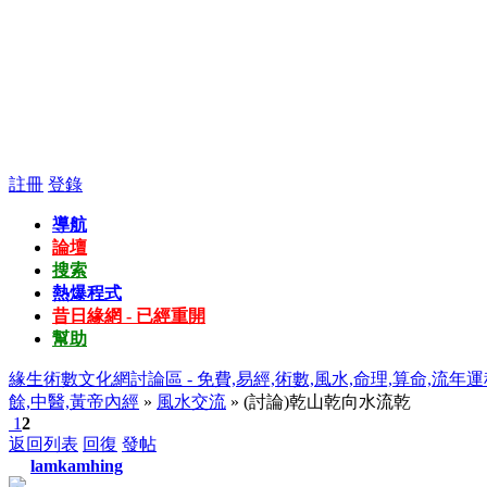
註冊
登錄
導航
論壇
搜索
熱爆程式
昔日緣網 - 已經重開
幫助
緣生術數文化網討論區 - 免費,易經,術數,風水,命理,算命,流年運
餘,中醫,黃帝內經
»
風水交流
» (討論)乾山乾向水流乾
1
2
返回列表
回復
發帖
lamkamhing