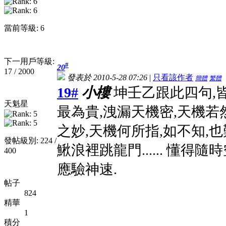
當前等級: 6
下一用戶等級:
#
20
17 / 2000
發表於 2010-5-28 07:26
|
只看該作者
簡體
繁體
19#
小樓
坤壬乙跟此四句,
天魁星
最為貴,洩漏天機密,天機若然
之妙,天機何所指,如不知,也
發帖級別: 224 /
鰍浪裡跳龍門...... 懂得
400
應驗神速.
帖子
824
精華
1
積分