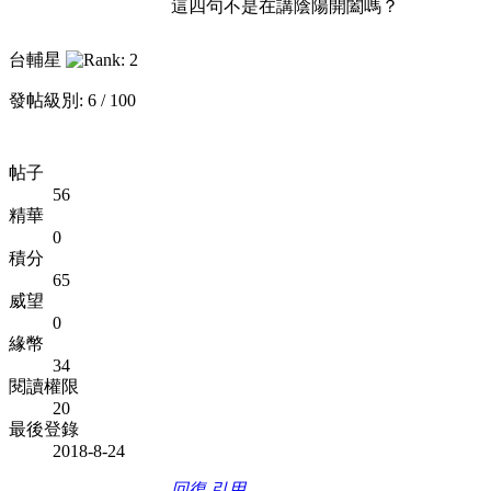
這四句不是在講陰陽開闔嗎？
台輔星
發帖級別: 6 / 100
帖子
56
精華
0
積分
65
威望
0
緣幣
34
閱讀權限
20
最後登錄
2018-8-24
回復
引用