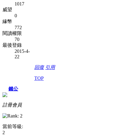
1017
威望
0
緣幣
772
閱讀權限
70
最後登錄
2015-4-
22
回復
引用
TOP
鐵公
註冊會員
當前等級:
2