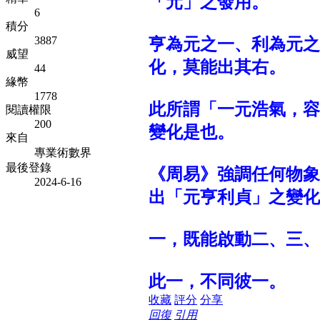
「元」之發用。
6
積分
3887
亨為元之一、利為元之
威望
化，莫能出其右。
44
緣幣
1778
此所謂「一元浩氣，容
閱讀權限
200
變化是也。
來自
專業術數界
最後登錄
《周易》強調任何物象
2024-6-16
出「元亨利貞」之變化
一，既能啟動二、三、
此一，不同彼一。
收藏
評分
分享
回復
引用