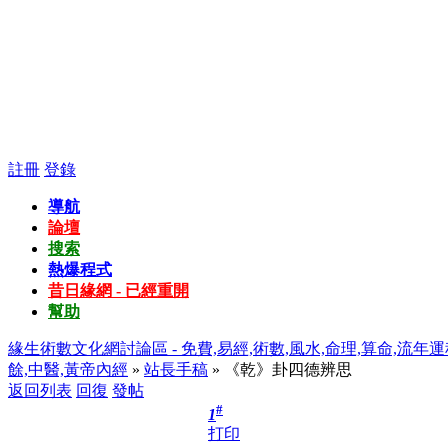
註冊
登錄
導航
論壇
搜索
熱爆程式
昔日緣網 - 已經重開
幫助
緣生術數文化網討論區 - 免費,易經,術數,風水,命理,算命,流年運
餘,中醫,黃帝內經
»
站長手稿
» 《乾》卦四德辨思
返回列表
回復
發帖
#
1
打印