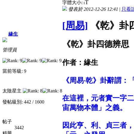
T
字體大小:
t
發表於 2012-12-26 12:41
|
只看
[周易]
《乾》卦
緣生
《乾》卦四德辨思
管理員
作者：緣生
當前等級: 9
《周易‧乾》卦辭謂：
太陰星主
在這裡，元者實一字二
發帖級別: 442 / 1600
宙萬物本體」之義。
帖子
因此亨、利、貞三者，
3442
精華