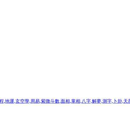
程,地運,玄空學,周易,紫微斗數,面相,掌相,八字,解夢,測字,卜卦,