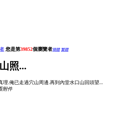
者
您是第
39852
個瀏覽者
簡體
繁體
照...
巒頭真理.俺已走過穴山周邊.再到內堂水口山回頭望...
看附件