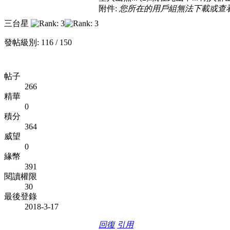
附件:
您所在的用戶組無法下載或查
三台星
發帖級別: 116 / 150
帖子
266
精華
0
積分
364
威望
0
緣幣
391
閱讀權限
30
最後登錄
2018-3-17
回復
引用