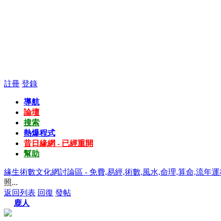
註冊
登錄
導航
論壇
搜索
熱爆程式
昔日緣網 - 已經重開
幫助
緣生術數文化網討論區 - 免費,易經,術數,風水,命理,算命,流年運
照...
返回列表
回復
發帖
鹿人