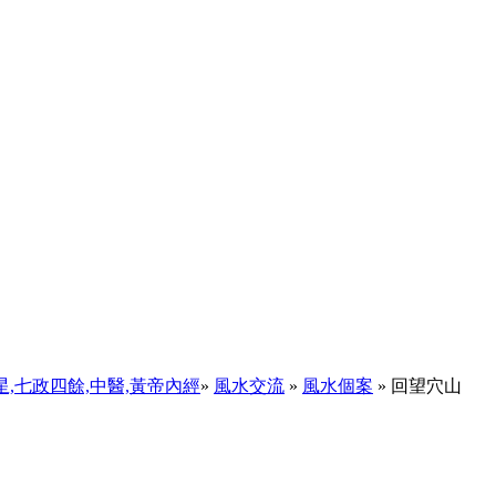
天星,七政四餘,中醫,黃帝內經
»
風水交流
»
風水個案
» 回望穴山