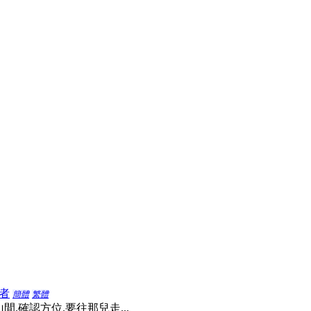
者
簡體
繁體
群山間.確認方位.要往那兒走...