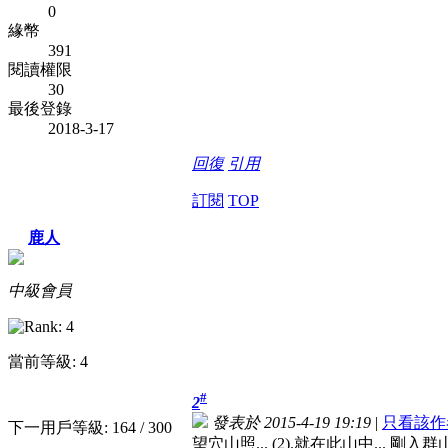
0
緣幣
391
閱讀權限
30
最後登錄
2018-3-17
回復
引用
訂閱
TOP
鹿人
中級會員
當前等級: 4
#
2
發表於 2015-4-19 19:19
|
只看該作
下一用戶等級: 164 / 300
望穴山照... (2).就在此山中... 剛入