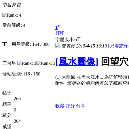
中級會員
當前等級: 4
#
1
打印
T
字體大小:
t
下一用戶等級: 164 / 300
發表於 2015-4-15 16:10
|
只看該作
[風水圖像]
回望穴山
三台星
發帖級別: 116 / 150
(1).大龍回 收盡大江水... 為詳解
附件:
您所在的用戶組無法下載或查
帖子
266
精華
收藏
評分
分享
0
積分
364
威望