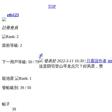
TOP
ztfs123
註冊會員
當前等級: 2
#
3
發表於 2022-3-11 16:30
|
只看該作者
簡
下一用戶等級: 50 / 79
这是阴宅登山寻龙点穴？好风景，赞
龍池星
發帖級別: 39 / 50
帖子
39