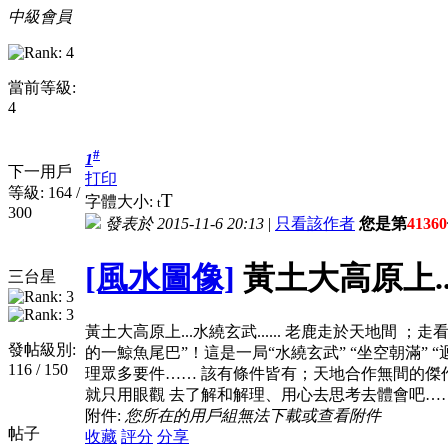
中級會員
當前等級:
4
#
1
下一用戶
打印
等級: 164 /
T
字體大小:
t
300
發表於 2015-11-6 20:13
|
只看該作者
您是第
41360
[風水圖像]
黃土大高原上...水
三台星
黃土大高原上...水繞玄武...... 老鹿走於天地間 
發帖級別:
的一鯨魚尾巴”！這是一局“水繞玄武” “坐空朝滿”
116 / 150
理眾多要件…… 該有條件皆有；天地合作無間的傑作；
就只用眼觀 去了解和解理、用心去思考去體會吧…
附件:
您所在的用戶組無法下載或查看附件
帖子
收藏
評分
分享