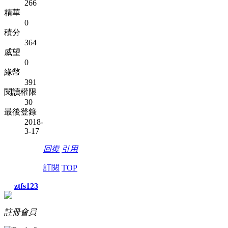
266
精華
0
積分
364
威望
0
緣幣
391
閱讀權限
30
最後登錄
2018-
3-17
回復
引用
訂閱
TOP
ztfs123
註冊會員