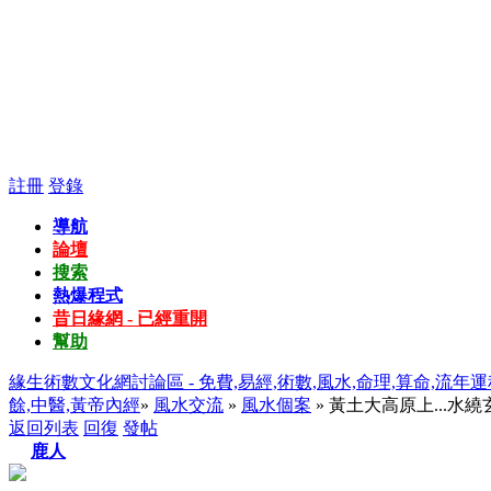
註冊
登錄
導航
論壇
搜索
熱爆程式
昔日緣網 - 已經重開
幫助
緣生術數文化網討論區 - 免費,易經,術數,風水,命理,算命,流年運
餘,中醫,黃帝內經
»
風水交流
»
風水個案
» 黃土大高原上...水繞玄武.
返回列表
回復
發帖
鹿人