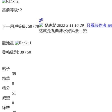
當前等級: 2
#
2
發表於 2022-3-11 16:29
|
只看該作者
簡
下一用戶等級: 50 / 79
这就是九曲涞水好风景，赞
龍池星
發帖級別: 39 / 50
帖子
39
精華
0
積分
51
威望
0
緣幣