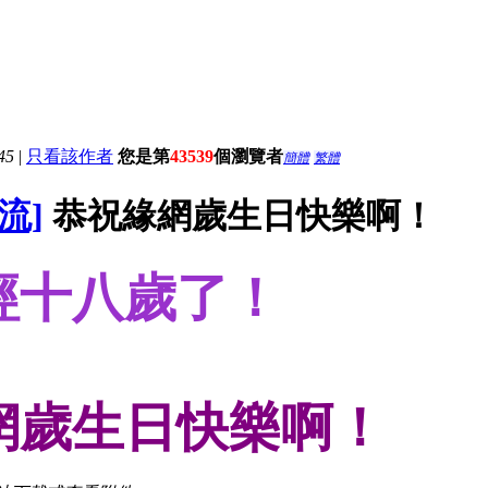
45
|
只看該作者
您是第
43539
個瀏覽者
簡體
繁體
流]
恭祝緣網歲生日快樂啊！
經十八歲了！
網歲生日快樂啊！