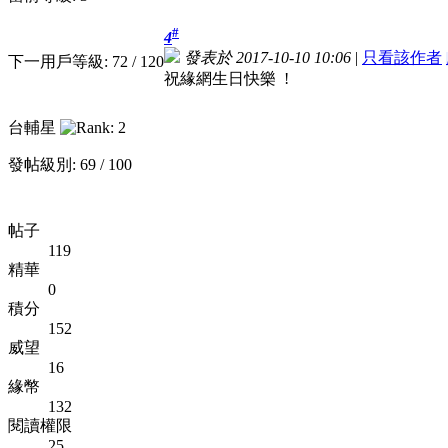
#
4
發表於 2017-10-10 10:06
|
只看該作者
下一用戶等級: 72 / 120
祝緣網生日快樂 !
台輔星
發帖級別: 69 / 100
帖子
119
精華
0
積分
152
威望
16
緣幣
132
閱讀權限
25