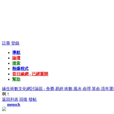
註冊
登錄
導航
論壇
搜索
熱爆程式
昔日緣網 - 已經重開
幫助
緣生術數文化網討論區 - 免費,易經,術數,風水,命理,算命,流年運
啊！
返回列表
回復
發帖
mensch