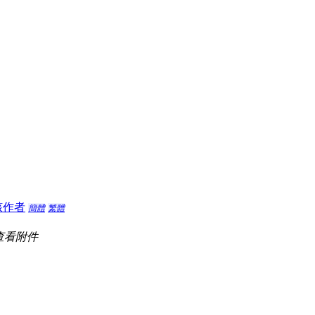
該作者
簡體
繁體
查看附件