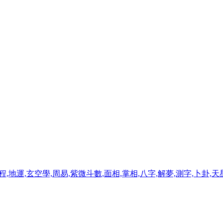
程,地運,玄空學,周易,紫微斗數,面相,掌相,八字,解夢,測字,卜卦,