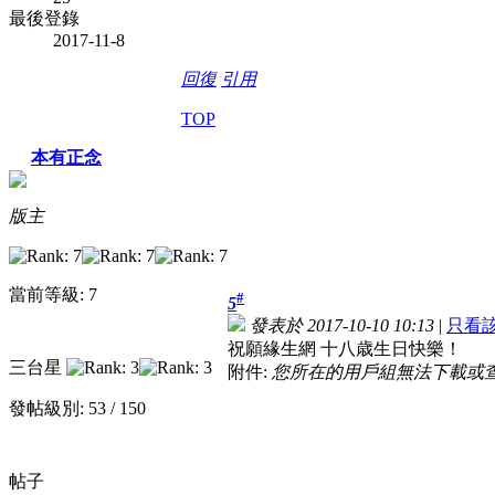
最後登錄
2017-11-8
回復
引用
TOP
本有正念
版主
當前等級: 7
#
5
發表於 2017-10-10 10:13
|
只看
祝願緣生網 十八歳生日快樂！
三台星
附件:
您所在的用戶組無法下載或
發帖級別: 53 / 150
帖子