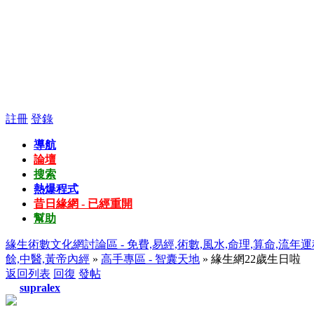
註冊
登錄
導航
論壇
搜索
熱爆程式
昔日緣網 - 已經重開
幫助
緣生術數文化網討論區 - 免費,易經,術數,風水,命理,算命,流年運
餘,中醫,黃帝內經
»
高手專區 - 智囊天地
» 緣生網22歲生日啦
返回列表
回復
發帖
supralex