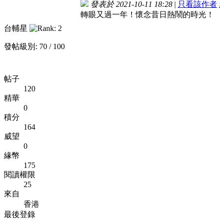
發表於 2021-10-11 18:28
|
只看該作者
轉眼又過一年！懷念昔日熱鬧的時光！
台輔星
發帖級別: 70 / 100
帖子
120
精華
0
積分
164
威望
0
緣幣
175
閱讀權限
25
來自
香港
最後登錄