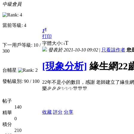
中級會員
當前等級: 4
#
1
打印
T
字體大小:
t
下一用戶等級: 10 /
發表於 2021-10-10 09:02
|
只看該作者
您
300
[現象分析]
緣生網22
台輔星
發帖級別: 90 / 100
22年不是小的數目，感謝 老師建立了緣生網
樂🎉🎉🎉✨✨✨🎊🎊🎊
帖子
140
收藏
評分
分享
精華
0
積分
210