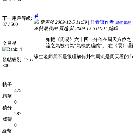
#
4
下一用戶等級:
發表於 2009-12-5 11:59
|
只看該作者
簡體
繁體
87 / 500
本帖最後由 喜越 於 2009-12-5 04:01 編輯
如把《周易》六十四卦分佈在周天方位之
文昌星
流之氣被稱為“氣機的蘊釀”。 在《易》理而
缘生老师我不是很理解何卦气周流是周天看的
發帖級別: 175 /
300
帖子
475
精華
0
積分
587
威望
0
緣幣