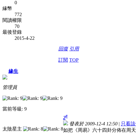
0
緣幣
772
閱讀權限
70
最後登錄
2015-4-22
回復
引用
訂閱
TOP
緣生
管理員
當前等級: 9
#
2
發表於 2009-12-4 12:50
|
只看該
太陰星主
如把《周易》六十四卦分佈在周天