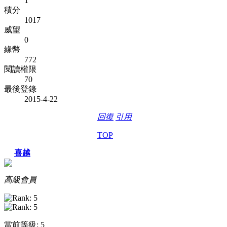
1
積分
1017
威望
0
緣幣
772
閱讀權限
70
最後登錄
2015-4-22
回復
引用
TOP
喜越
高級會員
當前等級: 5