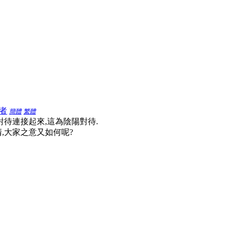
者
簡體
繁體
對待連接起來,這為陰陽對待.
,大家之意又如何呢?