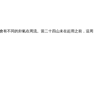
亦會有不同的卦氣在周流。當二十四山未在起用之前，這周