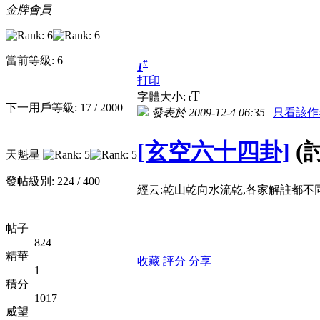
金牌會員
當前等級: 6
#
1
打印
T
字體大小:
t
下一用戶等級: 17 / 2000
發表於 2009-12-4 06:35
|
只看該作
[玄空六十四卦]
(
天魁星
發帖級別: 224 / 400
經云:乾山乾向水流乾,各家解註都不
帖子
824
精華
收藏
評分
分享
1
積分
1017
威望