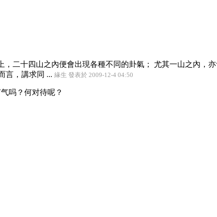
上，二十四山之內便會出現各種不同的卦氣； 尤其一山之內，
言，講求同 ...
緣生 發表於 2009-12-4 04:50
节气吗？何对待呢？