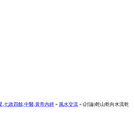
天星,七政四餘,中醫,黃帝內經
»
風水交流
» (討論)乾山乾向水流乾