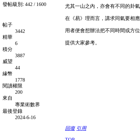
發帖級別: 442 / 1600
尤其一山之內，亦會有不同的卦氣
在《易》理而言，講求同氣要相應
帖子
用者便會想辦法把不同時間或方位
3442
精華
提供大家參考。
6
積分
3887
威望
44
緣幣
1778
閱讀權限
200
來自
專業術數界
最後登錄
2024-6-16
回復
引用
TOP