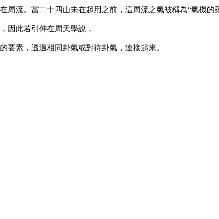
在周流。當二十四山未在起用之前，這周流之氣被稱為“氣機的蘊
，因此若引伸在周天學說，
的要素，透過相同卦氣或對待卦氣，連接起來。