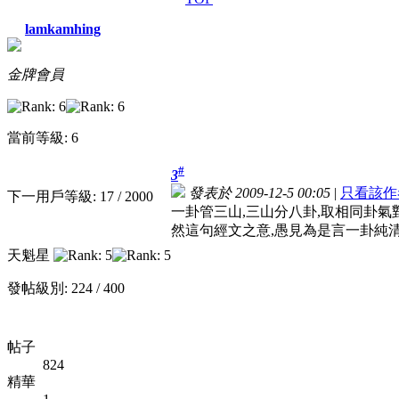
lamkamhing
金牌會員
當前等級: 6
#
3
發表於 2009-12-5 00:05
|
只看該作
下一用戶等級: 17 / 2000
一卦管三山,三山分八卦,取相同卦氣
然這句經文之意,愚見為是言一卦純清
天魁星
發帖級別: 224 / 400
帖子
824
精華