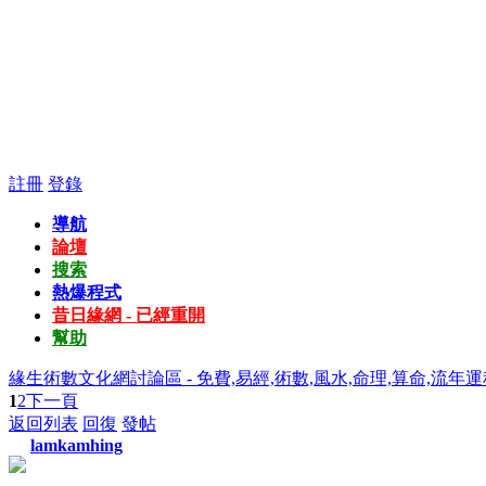
註冊
登錄
導航
論壇
搜索
熱爆程式
昔日緣網 - 已經重開
幫助
緣生術數文化網討論區 - 免費,易經,術數,風水,命理,算命,流年運
1
2
下一頁
返回列表
回復
發帖
lamkamhing