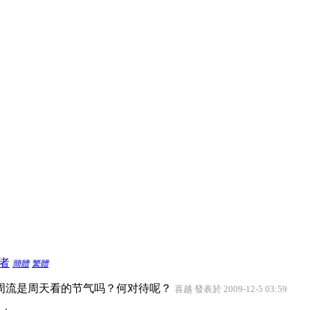
者
簡體
繁體
周流是周天看的节气吗？何对待呢？
喜越 發表於 2009-12-5 03:59