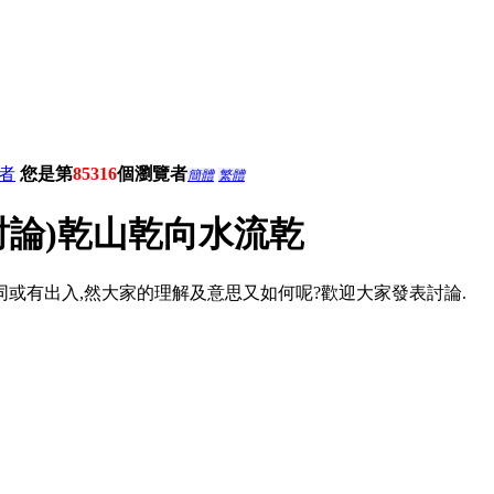
者
您是第
85316
個瀏覽者
簡體
繁體
討論)乾山乾向水流乾
同或有出入,然大家的理解及意思又如何呢?歡迎大家發表討論.