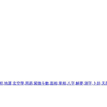
程,地運,玄空學,周易,紫微斗數,面相,掌相,八字,解夢,測字,卜卦,