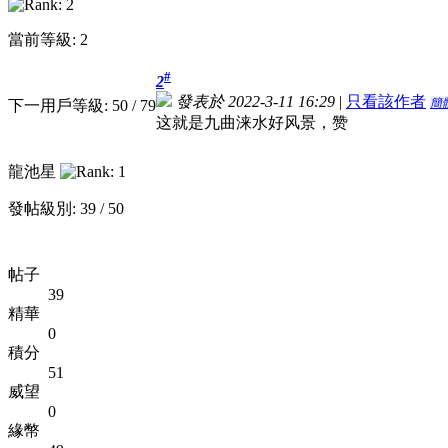
當前等級: 2
#
2
發表於 2022-3-11 16:29
|
只看該作者
簡
下一用戶等級: 50 / 79
这就是九曲涞水好风景，赞
龍池星
發帖級別: 39 / 50
帖子
39
精華
0
積分
51
威望
0
緣幣