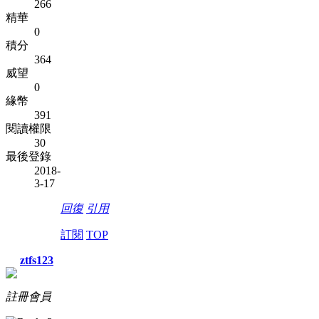
266
精華
0
積分
364
威望
0
緣幣
391
閱讀權限
30
最後登錄
2018-
3-17
回復
引用
訂閱
TOP
ztfs123
註冊會員