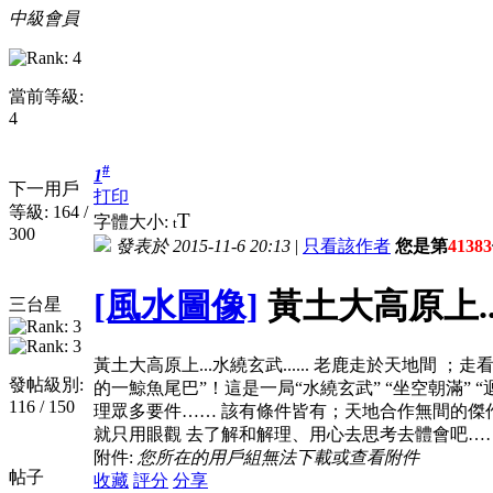
中級會員
當前等級:
4
#
1
下一用戶
打印
等級: 164 /
T
字體大小:
t
300
發表於 2015-11-6 20:13
|
只看該作者
您是第
41383
[風水圖像]
黃土大高原上...水
三台星
黃土大高原上...水繞玄武...... 老鹿走於天地間 
發帖級別:
的一鯨魚尾巴”！這是一局“水繞玄武” “坐空朝滿”
116 / 150
理眾多要件…… 該有條件皆有；天地合作無間的傑作；
就只用眼觀 去了解和解理、用心去思考去體會吧…
附件:
您所在的用戶組無法下載或查看附件
帖子
收藏
評分
分享