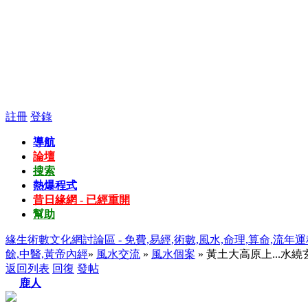
註冊
登錄
導航
論壇
搜索
熱爆程式
昔日緣網 - 已經重開
幫助
緣生術數文化網討論區 - 免費,易經,術數,風水,命理,算命,流年運
餘,中醫,黃帝內經
»
風水交流
»
風水個案
» 黃土大高原上...水繞玄武.
返回列表
回復
發帖
鹿人