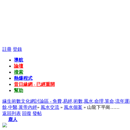
註冊
登錄
導航
論壇
搜索
熱爆程式
昔日緣網 - 已經重開
幫助
緣生術數文化網討論區 - 免費,易經,術數,風水,命理,算命,流年運
餘,中醫,黃帝內經
»
風水交流
»
風水個案
» 山龍下平崗……
返回列表
回復
發帖
鹿人