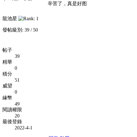
辛苦了，真是好图
龍池星
發帖級別: 39 / 50
帖子
39
精華
0
積分
51
威望
0
緣幣
49
閱讀權限
20
最後登錄
2022-4-1