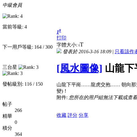
中級會員
當前等級: 4
#
1
打印
T
字體大小:
t
下一用戶等級: 164 / 300
發表於 2016-3-16 18:09
|
只看該作
[風水圖像]
山龍下
三台星
發帖級別: 116 / 150
山龍下平崗……龍虎交抱…… 朝向那
變)！
附件:
您所在的用戶組無法下載或查
帖子
266
收藏
評分
分享
精華
0
積分
364